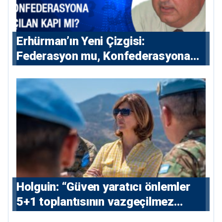
Erhürman’ın Yeni Çizgisi:
Federasyon mu, Konfederasyona
Açılan Kapı mı?
⁠Holguin: “Güven yaratıcı önlemler
5+1 toplantısının vazgeçilmez
koşulu”