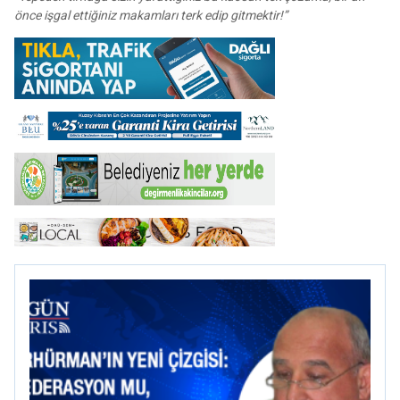
önce işgal ettiğiniz makamları terk edip gitmektir!”