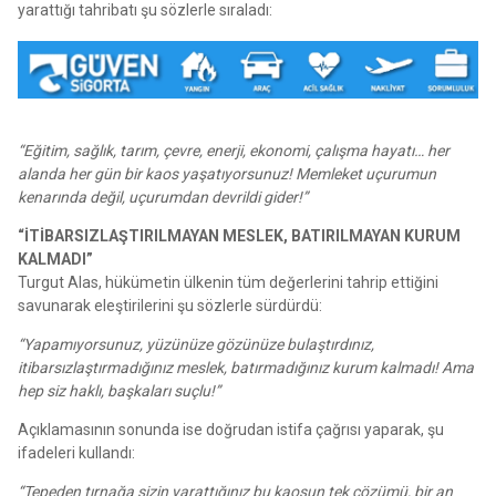
yarattığı tahribatı şu sözlerle sıraladı:
“Eğitim, sağlık, tarım, çevre, enerji, ekonomi, çalışma hayatı… her
alanda her gün bir kaos yaşatıyorsunuz! Memleket uçurumun
kenarında değil, uçurumdan devrildi gider!”
“İTİBARSIZLAŞTIRILMAYAN MESLEK, BATIRILMAYAN KURUM
KALMADI”
Turgut Alas, hükümetin ülkenin tüm değerlerini tahrip ettiğini
savunarak eleştirilerini şu sözlerle sürdürdü:
“Yapamıyorsunuz, yüzünüze gözünüze bulaştırdınız,
itibarsızlaştırmadığınız meslek, batırmadığınız kurum kalmadı! Ama
hep siz haklı, başkaları suçlu!”
Açıklamasının sonunda ise doğrudan istifa çağrısı yaparak, şu
ifadeleri kullandı:
“Tepeden tırnağa sizin yarattığınız bu kaosun tek çözümü, bir an