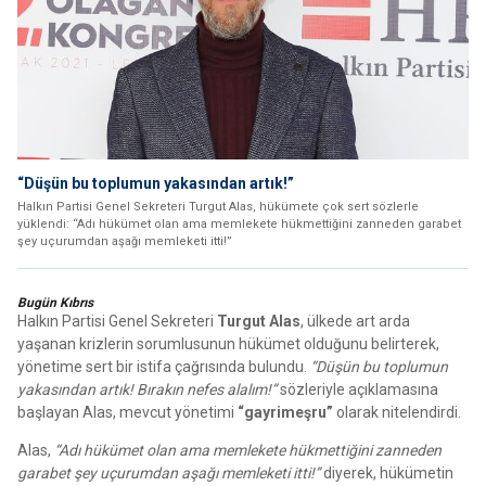
“Düşün bu toplumun yakasından artık!”
Halkın Partisi Genel Sekreteri Turgut Alas, hükümete çok sert sözlerle
yüklendi: “Adı hükümet olan ama memlekete hükmettiğini zanneden garabet
şey uçurumdan aşağı memleketi itti!”
Bugün Kıbrıs
Halkın Partisi Genel Sekreteri
Turgut Alas
, ülkede art arda
yaşanan krizlerin sorumlusunun hükümet olduğunu belirterek,
yönetime sert bir istifa çağrısında bulundu.
“Düşün bu toplumun
yakasından artık! Bırakın nefes alalım!”
sözleriyle açıklamasına
başlayan Alas, mevcut yönetimi
“gayrimeşru”
olarak nitelendirdi.
Alas,
“Adı hükümet olan ama memlekete hükmettiğini zanneden
garabet şey uçurumdan aşağı memleketi itti!”
diyerek, hükümetin