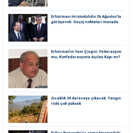
Erhürman-Hristodulidis 26 Ağustos’ta
görüşecek: Geçiş noktaları masada
Erhürman’ın Yeni Çizgisi: Federasyon
mu, Konfederasyona Açılan Kapı mı?
Sıcaklık 39 dereceye çıkacak: Yangın
riski çok yüksek
Fidias Panayotu’ya anma törenindeki