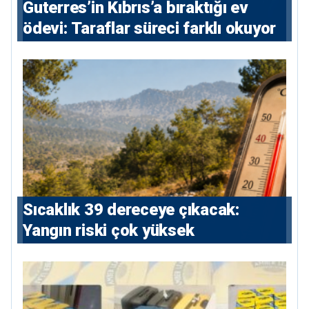
Guterres’in Kıbrıs’a bıraktığı ev
ödevi: Taraflar süreci farklı okuyor
Sıcaklık 39 dereceye çıkacak:
Yangın riski çok yüksek