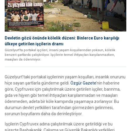
Devletin gözü önünde kölelik düzeni: Binlerce Euro karşılığı
ülkeye getirilen işçilerin dramı
Güzelyurt’ta portakal işçileri, insani yaşam koşullarından yoksun, kölelik
benzeri şartlarda çalıştırılıyor. İşçilerin temel ihtiyaçları karşılanmazken,
maaşları da ödenmiyor.
Güzelyurt’taki portakal işçilerinin yaşam koşulları, insanlık onurunu
hiçe sayan şartlarla gündeme geldi.
Özgür Gazete
’nin haberine
göre, Cypfruvex için çalıştırılmak üzere getirilen işçiler, barınma,
gıda ve hijyen gibi temel ihtiyaçları karşılanmadan ve maaşları
ödenmeden, adeta bir köle kampında yaşamaya zorlanıyor. Bu
durumun devlet yetkilileri tarafından görmezden gelinmesi,
sorunun boyutlarını daha da derinleştiriyor.
İşçilerin Cypfruvex adına çalıştırılmak üzere getirildiği ve bu
süreçte Başbakanlık, Çalışma ve Güvenlik Bakanlığı yetkilileri,