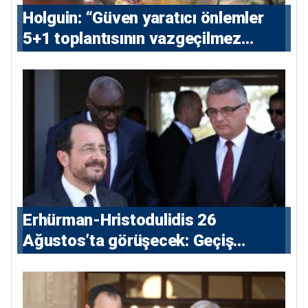
⁠Holguin: “Güven yaratıcı önlemler
5+1 toplantısının vazgeçilmez
koşulu”
Erhürman-Hristodulidis 26
Ağustos’ta görüşecek: Geçiş
noktaları masada