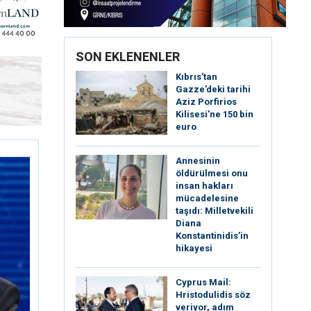
SON EKLENENLER
Kıbrıs’tan
Gazze’deki tarihi
Aziz Porfirios
Kilisesi’ne 150 bin
euro
Annesinin
öldürülmesi onu
insan hakları
mücadelesine
taşıdı: Milletvekili
Diana
Konstantinidis’in
hikayesi
⁠Cyprus Mail:
Hristodulidis söz
veriyor, adım