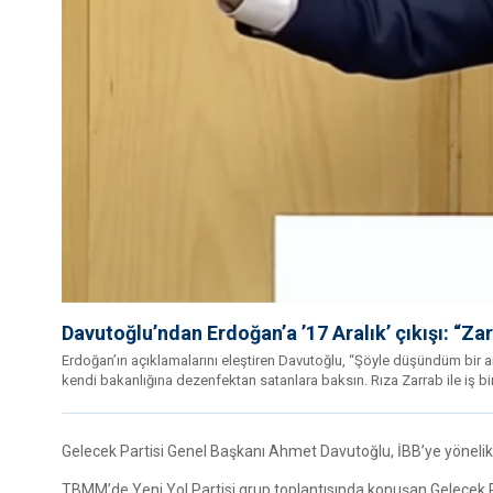
Davutoğlu’ndan Erdoğan’a ’17 Aralık’ çıkışı: “Zar
Erdoğan’ın açıklamalarını eleştiren Davutoğlu, “Şöyle düşündüm bir an
kendi bakanlığına dezenfektan satanlara baksın. Rıza Zarrab ile iş birl
Gelecek Partisi Genel Başkanı Ahmet Davutoğlu, İBB’ye yönel
TBMM’de Yeni Yol Partisi grup toplantısında konuşan Gelecek 