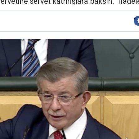
 servetine servet katmışlara baksın.” ifadele