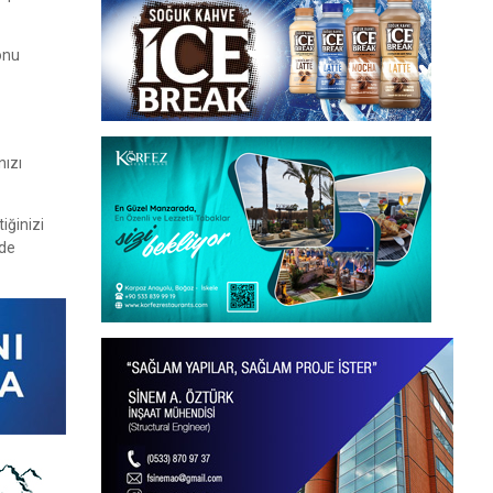
onu
nızı
iğinizi
nde