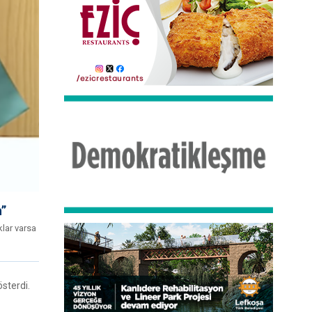
n”
klar varsa
sterdi.