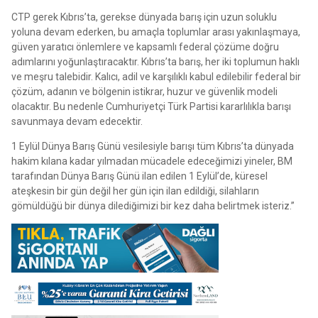
CTP gerek Kıbrıs’ta, gerekse dünyada barış için uzun soluklu
yoluna devam ederken, bu amaçla toplumlar arası yakınlaşmaya,
güven yaratıcı önlemlere ve kapsamlı federal çözüme doğru
adımlarını yoğunlaştıracaktır. Kıbrıs’ta barış, her iki toplumun haklı
ve meşru talebidir. Kalıcı, adil ve karşılıklı kabul edilebilir federal bir
çözüm, adanın ve bölgenin istikrar, huzur ve güvenlik modeli
olacaktır. Bu nedenle Cumhuriyetçi Türk Partisi kararlılıkla barışı
savunmaya devam edecektir.
1 Eylül Dünya Barış Günü vesilesiyle barışı tüm Kıbrıs’ta dünyada
hakim kılana kadar yılmadan mücadele edeceğimizi yineler, BM
tarafından Dünya Barış Günü ilan edilen 1 Eylül’de, küresel
ateşkesin bir gün değil her gün için ilan edildiği, silahların
gömüldüğü bir dünya dilediğimizi bir kez daha belirtmek isteriz.”