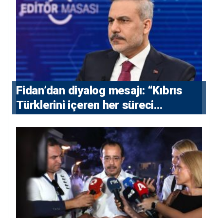
Fidan’dan diyalog mesajı: “Kıbrıs
Türklerini içeren her süreci
destekliyoruz”