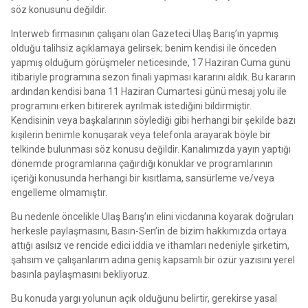
söz konusunu değildir.
Interweb firmasının çalışanı olan Gazeteci Ulaş Barış’ın yapmış
olduğu talihsiz açıklamaya gelirsek; benim kendisi ile önceden
yapmış olduğum görüşmeler neticesinde, 17 Haziran Cuma günü
itibariyle programına sezon finali yapması kararını aldık. Bu kararın
ardından kendisi bana 11 Haziran Cumartesi günü mesaj yolu ile
programını erken bitirerek ayrılmak istediğini bildirmiştir.
Kendisinin veya başkalarının söylediği gibi herhangi bir şekilde bazı
kişilerin benimle konuşarak veya telefonla arayarak böyle bir
telkinde bulunması söz konusu değildir. Kanalımızda yayın yaptığı
dönemde programlarına çağırdığı konuklar ve programlarının
içeriği konusunda herhangi bir kısıtlama, sansürleme ve/veya
engelleme olmamıştır.
Bu nedenle öncelikle Ulaş Barış’ın elini vicdanına koyarak doğruları
herkesle paylaşmasını, Basın-Sen’in de bizim hakkımızda ortaya
attığı asılsız ve rencide edici iddia ve ithamları nedeniyle şirketim,
şahsım ve çalışanlarım adına geniş kapsamlı bir özür yazısını yerel
basınla paylaşmasını bekliyoruz.
Bu konuda yargı yolunun açık olduğunu belirtir, gerekirse yasal