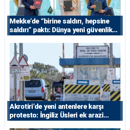
Mekke’de “birine saldırı, hepsine
saldırı” paktı: Dünya yeni güvenlik
eksenini tartışıyor
⁠Akrotiri’de yeni antenlere karşı
protesto: İngiliz Üsleri ek arazi
istiyor