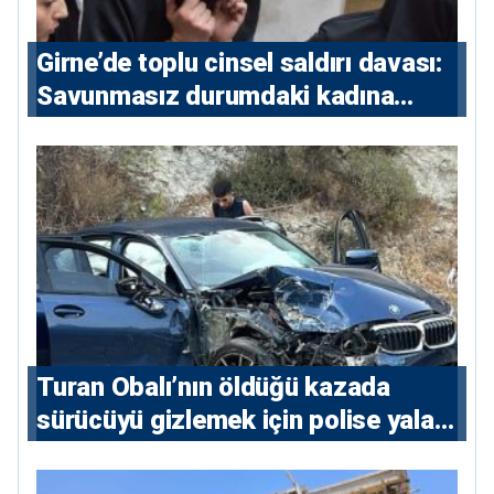
Girne’de toplu cinsel saldırı davası:
Savunmasız durumdaki kadına
saldıran beş erkeğe 55 yıl hapis
Turan Obalı’nın öldüğü kazada
sürücüyü gizlemek için polise yalan
söylediler: 4 tutuklu