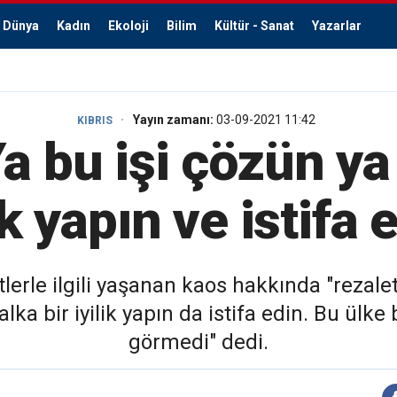
Dünya
Kadın
Ekoloji
Bilim
Kültür - Sanat
Yazarlar
Yayın zamanı:
03-09-2021 11:42
KIBRIS
a bu işi çözün ya
ik yapın ve istifa 
stlerle ilgili yaşanan kaos hakkında "reza
alka bir iyilik yapın da istifa edin. Bu ülk
görmedi" dedi.