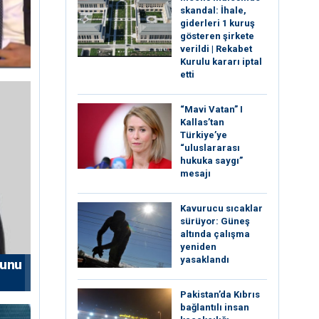
skandal: İhale,
giderleri 1 kuruş
gösteren şirkete
verildi | Rekabet
Kurulu kararı iptal
etti
“Mavi Vatan” I
Kallas’tan
Türkiye’ye
“uluslararası
hukuka saygı”
mesajı
Kavurucu sıcaklar
sürüyor: Güneş
altında çalışma
yeniden
yasaklandı
nunu
Pakistan’da Kıbrıs
bağlantılı insan