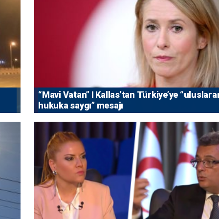
“Mavi Vatan” I Kallas’tan Türkiye’ye “uluslara
hukuka saygı” mesajı