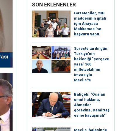
SON EKLENENLER
Gazeteciler, 23B
maddesinin iptali
için Anayasa
Mahkemesi’ne
başvuru yaptı
Süreçte tarihi gün:
Türkiye’nin
rası
beklediği “çerçeve
yasa” 360
milletvekilinin
imzasıyla
Meclis’te
Bahçeli: “Öcalan
umut hakkına,
Ahmetler
görevine, Demirtaş
evine kavuşmalı”
Meclis ihalesinde