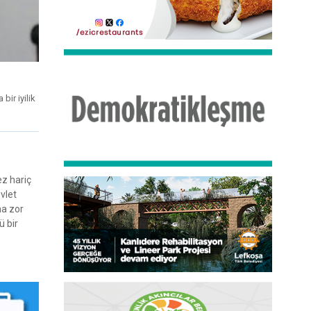
bir iyilik
ez hariç
vlet
ha zor
ü bir