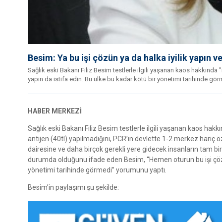
Besim: Ya bu işi çözün ya da halka iyilik yapın ve
Sağlık eski Bakanı Filiz Besim testlerle ilgili yaşanan kaos hakkında "
yapın da istifa edin. Bu ülke bu kadar kötü bir yönetimi tarihinde gör
HABER MERKEZİ
Sağlık eski Bakanı Filiz Besim testlerle ilgili yaşanan kaos h
antijen (40tl) yapılmadığını, PCR’ın devlette 1-2 merkez hariç ö
dairesine ve daha birçok gerekli yere gidecek insanların tam bir
durumda olduğunu ifade eden Besim, “Hemen oturun bu işi çözün. Y
yönetimi tarihinde görmedi” yorumunu yaptı.
Besim’in paylaşımı şu şekilde: