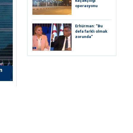
kaçakçılığı
operasyonu
Erhürman: “Bu
defa farklı olmak
zorunda”
n