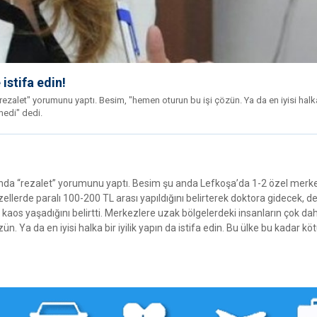
 istifa edin!
rezalet" yorumunu yaptı. Besim, "hemen oturun bu işi çözün. Ya da en iyisi halka 
medi" dedi.
akkında “rezalet” yorumunu yaptı. Besim şu anda Lefkoşa’da 1-2 özel merk
zellerde paralı 100-200 TL arası yapıldığını belirterek doktora gidecek, de
 kaos yaşadığını belirtti. Merkezlere uzak bölgelerdeki insanların çok da
a da en iyisi halka bir iyilik yapın da istifa edin. Bu ülke bu kadar köt