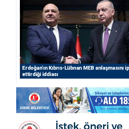
Erdoğan’ın Kıbrıs-Lübnan MEB anlaşmasını ip
ettirdiği iddiası