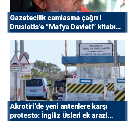
Gazetecilik camiasına çağrı I
⁠Drusiotis’e “Mafya Devleti” kitabı
nedeniyle ikinci ceza soruşturması
⁠Akrotiri’de yeni antenlere karşı
protesto: İngiliz Üsleri ek arazi
istiyor