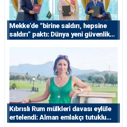
Mekke’de “birine saldırı, hepsine
saldırı” paktı: Dünya yeni güvenlik
eksenini tartışıyor
Kıbrıslı Rum mülkleri davası eylüle
ertelendi: Alman emlakçı tutuklu
kalacak