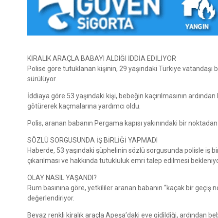
KİRALIK ARAÇLA BABAYI ALDIĞI İDDİA EDİLİYOR
Polise göre tutuklanan kişinin, 29 yaşındaki Türkiye vatandaşı ba
sürülüyor.
İddiaya göre 53 yaşındaki kişi, bebeğin kaçırılmasının ardında
götürerek kaçmalarına yardımcı oldu.
Polis, aranan babanın Pergama kapısı yakınındaki bir noktadan 
SÖZLÜ SORGUSUNDA İŞ BİRLİĞİ YAPMADI
Haberde, 53 yaşındaki şüphelinin sözlü sorgusunda polisle iş b
çıkarılması ve hakkında tutukluluk emri talep edilmesi bekleniyo
OLAY NASIL YAŞANDI?
Rum basınına göre, yetkililer aranan babanın “kaçak bir geçiş nok
değerlendiriyor.
Beyaz renkli kiralık araçla Apeşa’daki eve gidildiği, ardından bebeğ