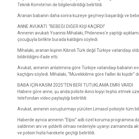
Teknik Komite’nin de bilgilendirildiği belirtildi.
Aranan babanın daha sonra kuzeye geçmeyi başardığı ve bebeğ
ANNE AVUKATI: “BEBEĞİ DİĞER KİŞİ KAÇIRDI”
Annenin avukatı Yoannis Mihalaki, Philenews’e yaptığı açıklamad
çocuğuyla birlikte burada kaldığını söyledi.
Mihalaki, aranan kişinin Kıbrıslı Türk değil Türkiye vatandaşı o
bildirildiğini ifade etti.
Avukat, annenin anlatımına göre Türkiye vatandaşı babanın eve g
kaçtığını söyledi. Mihalaki, “Müvekkilime göre failler iki kişidir” d
BABA İÇİN KASIM 2025’TEN BERİ TUTUKLAMA EMRİ VARDI
Habere göre anne, şu anda poliste ikinci kişiyi teşhis etmek üz
telefondan video paylaştığı belirtildi.
Avukat, annenin soruşturmayı yürüten Limasol polisiyle tüm bilgi
Haberde ayrıca annenin “Elpis” adlı özel koruma programına d
saldırının ani ve şiddetli olması nedeniyle uyarıyı zamanında akt
ve polisin hızla harekete geçtiği belirtildi.