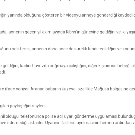
in yanında olduğunu gösteren bir videoyu anneye gönderdiği kaydedild
a, annenin geçen yıl ekim ayında Kıbrıs’ın güneyine geldiğini ve iki yaş
lduğunu belirterek, annenin daha önce de sürekli tehdit edildiğini ve konun
eldiğini, kadını havuzda boğmaya çalıştığını, diğer kişinin ise bebeği a
edi.
ere ifade veriyor. Aranan babanın kuzeye, özellikle Mağusa bölgesine geç
leri paylaştığını söyledi.
ahil olduğu, telefonunda polise acil uyarı gönderme uygulaması bulundu
ive edemediği aktarıldı. Uyarının faillerin ayrılmasının hemen ardından ve