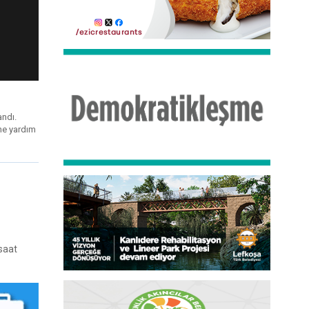
andı.
ne yardım
saat