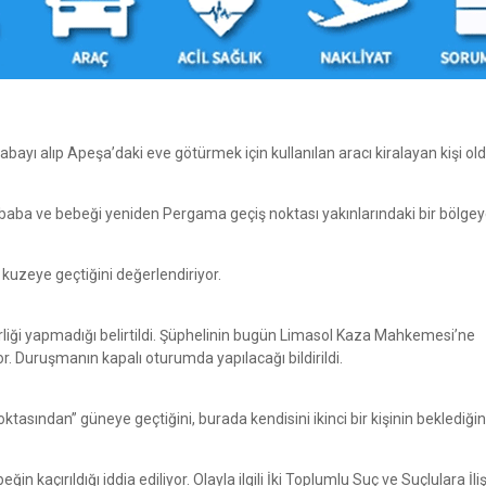
bayı alıp Apeşa’daki eve götürmek için kullanılan aracı kiralayan kişi old
n baba ve bebeği yeniden Pergama geçiş noktası yakınlarındaki bir bölge
kuzeye geçtiğini değerlendiriyor.
irliği yapmadığı belirtildi. Şüphelinin bugün Limasol Kaza Mahkemesi’ne
r. Duruşmanın kapalı oturumda yapılacağı bildirildi.
tasından” güneye geçtiğini, burada kendisini ikinci bir kişinin beklediğin
in kaçırıldığı iddia ediliyor. Olayla ilgili İki Toplumlu Suç ve Suçlulara İli