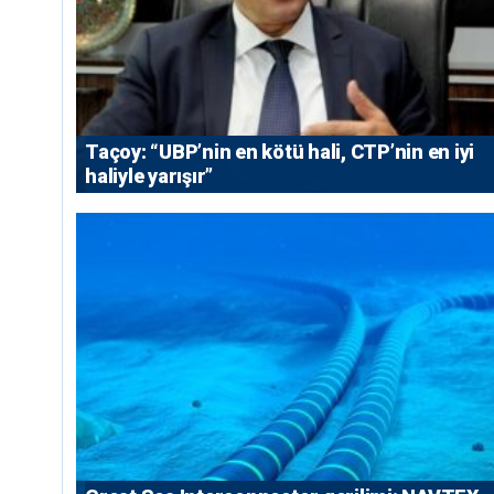
Taçoy: “UBP’nin en kötü hali, CTP’nin en iyi
haliyle yarışır”