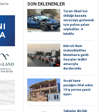
SON EKLENENLER
uklama
Turan Obalı’nın
öldüğü kazada
sürücüyü gizlemek
için polise yalan
söylediler: 4
tutuklu
Kıbrıslı Rum
motosikletliler
Metehan’a geldi:
Geçişler tedbir
amacıyla
durduruldu
Sıcak hava
yasağını ihlal eden
19 iş yerine yazılı
uyarı
Tabipler Birliği: