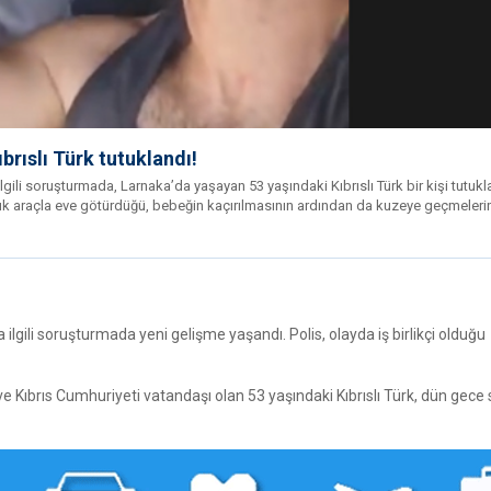
rıslı Türk tutuklandı!
gili soruşturmada, Larnaka’da yaşayan 53 yaşındaki Kıbrıslı Türk bir kişi tutukl
alık araçla eve götürdüğü, bebeğin kaçırılmasının ardından da kuzeye geçmeleri
gili soruşturmada yeni gelişme yaşandı. Polis, olayda iş birlikçi olduğu
Kıbrıs Cumhuriyeti vatandaşı olan 53 yaşındaki Kıbrıslı Türk, dün gece 