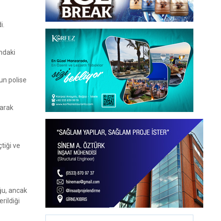
i.
ındaki
un polise
larak
tiği ve
ğu, ancak
rildiği