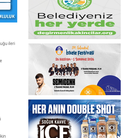
uğu ileri
ye
i
şkin