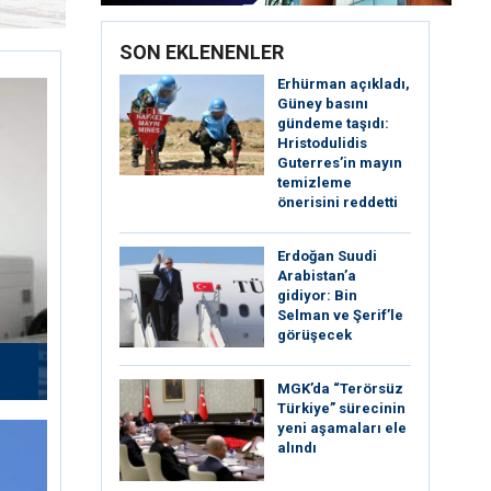
SON EKLENENLER
Erhürman açıkladı,
Güney basını
gündeme taşıdı:
Hristodulidis
Guterres’in mayın
temizleme
önerisini reddetti
Erdoğan Suudi
Arabistan’a
gidiyor: Bin
Selman ve Şerif’le
görüşecek
MGK’da “Terörsüz
Türkiye” sürecinin
yeni aşamaları ele
alındı