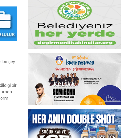
 bir şey
ldiği bir
 burada
tform