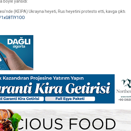
a böyle yansıdı:
i'nde (KEİPA) Ukrayna heyeti, Rus heyetini protesto etti, kavga çıktı.
om/1xG8TlY1OO