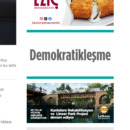
. Rus
an bu defa
bir
p
amblesi