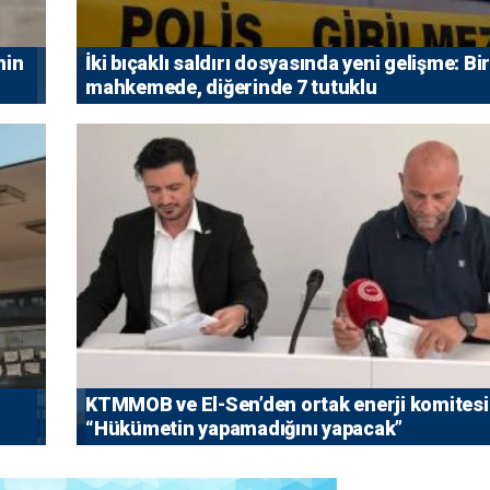
nin
İki bıçaklı saldırı dosyasında yeni gelişme: Bir
mahkemede, diğerinde 7 tutuklu
KTMMOB ve El-Sen’den ortak enerji komitesi
“Hükümetin yapamadığını yapacak”