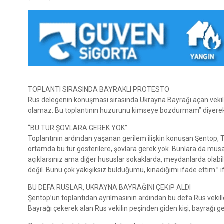
TOPLANTI SIRASINDA BAYRAKLI PROTESTO
Rus delegenin konuşması sırasında Ukrayna Bayrağı açan vekil
olamaz. Bu toplantının huzurunu kimseye bozdurmam” diyerek
“BU TÜR ŞOVLARA GEREK YOK”
Toplantının ardından yaşanan gerilem ilişkin konuşan Şentop, TBM
ortamda bu tür gösterilere, şovlara gerek yok. Bunlara da müs
açıklarsınız ama diğer hususlar sokaklarda, meydanlarda olabili
değil. Bunu çok yakışıksız bulduğumu, kınadığımı ifade ettim.” if
BU DEFA RUSLAR, UKRAYNA BAYRAĞINI ÇEKİP ALDI
Şentop’un toplantıdan ayrılmasının ardından bu defa Rus vekiller,
Bayrağı çekerek alan Rus vekilin peşinden giden kişi, bayrağı ge