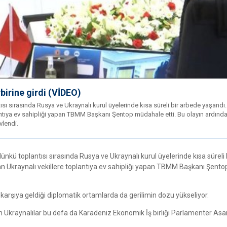
rbirine girdi (VİDEO)
sı sırasında Rusya ve Ukraynalı kurul üyelerinde kısa süreli bir arbede yaşandı
antıya ev sahipliği yapan TBMM Başkanı Şentop müdahale etti. Bu olayın ardınd
vlendi.
kü toplantısı sırasında Rusya ve Ukraynalı kurul üyelerinde kısa süreli 
n Ukraynalı vekillere toplantıya ev sahipliği yapan TBMM Başkanı Şento
ı karşıya geldiği diplomatik ortamlarda da gerilimin dozu yükseliyor.
en Ukraynalılar bu defa da Karadeniz Ekonomik İş birliği Parlamenter As