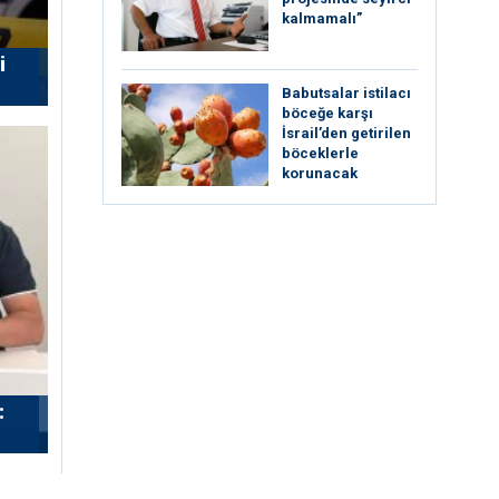
kalmamalı”
i
Babutsalar istilacı
böceğe karşı
İsrail’den getirilen
böceklerle
korunacak
: