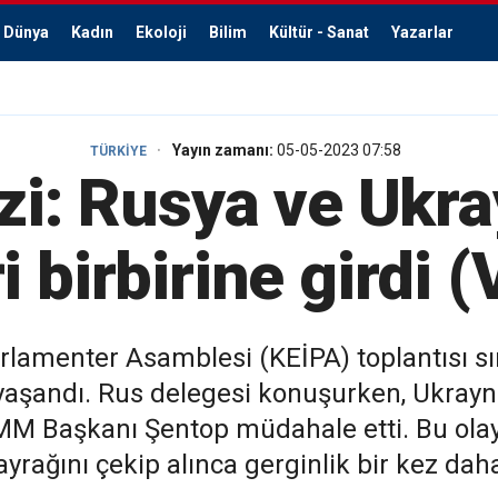
Dünya
Kadın
Ekoloji
Bilim
Kültür - Sanat
Yazarlar
Yayın zamanı:
05-05-2023 07:58
TÜRKİYE
zi: Rusya ve Ukra
i birbirine girdi 
arlamenter Asamblesi (KEİPA) toplantısı sı
 yaşandı. Rus delegesi konuşurken, Ukrayn
BMM Başkanı Şentop müdahale etti. Bu olayı
yrağını çekip alınca gerginlik bir kez daha