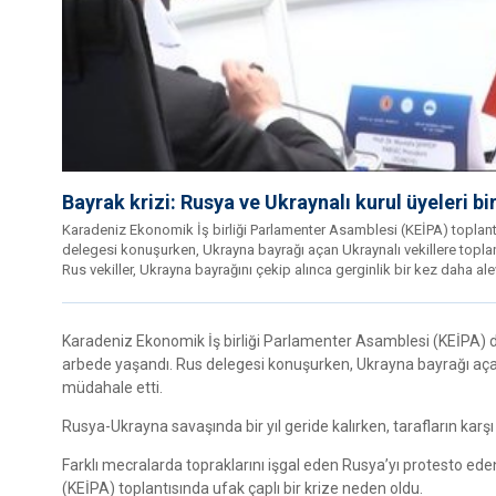
Bayrak krizi: Rusya ve Ukraynalı kurul üyeleri bi
Karadeniz Ekonomik İş birliği Parlamenter Asamblesi (KEİPA) toplantı
delegesi konuşurken, Ukrayna bayrağı açan Ukraynalı vekillere topl
Rus vekiller, Ukrayna bayrağını çekip alınca gerginlik bir kez daha ale
Karadeniz Ekonomik İş birliği Parlamenter Asamblesi (KEİPA) dün
arbede yaşandı. Rus delegesi konuşurken, Ukrayna bayrağı aça
müdahale etti.
Rusya-Ukrayna savaşında bir yıl geride kalırken, tarafların karş
Farklı mecralarda topraklarını işgal eden Rusya’yı protesto ed
(KEİPA) toplantısında ufak çaplı bir krize neden oldu.