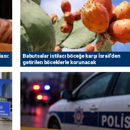
iası:
Babutsalar istilacı böceğe karşı İsrail’den
getirilen böceklerle korunacak