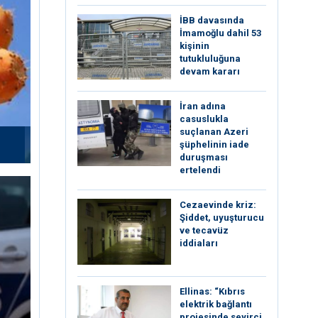
İBB davasında
İmamoğlu dahil 53
kişinin
tutukluluğuna
devam kararı
İran adına
casuslukla
suçlanan Azeri
şüphelinin iade
duruşması
ertelendi
Cezaevinde kriz:
Şiddet, uyuşturucu
ve tecavüz
iddiaları
Ellinas: “Kıbrıs
elektrik bağlantı
projesinde seyirci