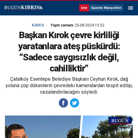
İzle
Gazete Manşetleri
KIBRIS
Yayın zamanı:
25-08-2024 15:52
Başkan Kırok çevre kirliliği
yaratanlara ateş püskürdü:
“Sadece saygısızlık değil,
cahilliktir”
Çatalköy Esentepe Belediye Başkanı Ceyhun Kırok, dağ
yoluna çöp dökenlerin çevredeki kameralardan tespit edilip,
cezalandırılacağını söyledi.