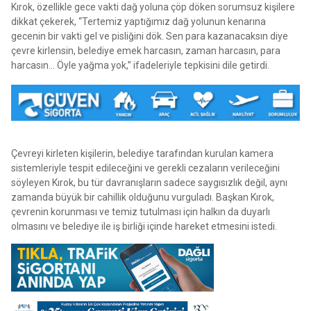
Kırok, özellikle gece vakti dağ yoluna çöp döken sorumsuz kişilere
dikkat çekerek, “Tertemiz yaptığımız dağ yolunun kenarına
gecenin bir vakti gel ve pisliğini dök. Sen para kazanacaksın diye
çevre kirlensin, belediye emek harcasın, zaman harcasın, para
harcasın… Öyle yağma yok,” ifadeleriyle tepkisini dile getirdi.
Çevreyi kirleten kişilerin, belediye tarafından kurulan kamera
sistemleriyle tespit edileceğini ve gerekli cezaların verileceğini
söyleyen Kırok, bu tür davranışların sadece saygısızlık değil, aynı
zamanda büyük bir cahillik olduğunu vurguladı. Başkan Kırok,
çevrenin korunması ve temiz tutulması için halkın da duyarlı
olmasını ve belediye ile iş birliği içinde hareket etmesini istedi.