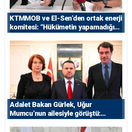
KTMMOB ve El-Sen’den ortak enerji
komitesi: “Hükümetin yapamadığını
yapacak”
Adalet Bakan Gürlek, Uğur
Mumcu’nun ailesiyle görüştü:
“Karanlıkta kalan bazı olaylar var,
devlet isterse her olayı ortaya