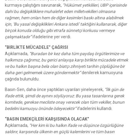
kurmaya çalıştığını savunarak,
“Hükümet yetkilileri, UBP içerisinde
dahi bu değişikliklere muhalefet eden milletvekilleri olmasına
rağmen, hem onları hem de diğer kesimleri baskı altına alabilmek
için, ‘Bu yasal değişiklikleri Ankara istedi’ taktiğini kullanarak, diğer
birçok konuda olduğu gibi etrafa sünnetçi korkusu vermeye
çalışmaktadır”
ifadelerine yer verdi.
“BİRLİKTE MÜCADELE” ÇAĞRISI
Açıklamada,
“Buradan bir kez daha tüm paydaş örgütlerimize ve
halkımıza çağrımız, bu gerici anlayışa karşı birlikte mücadele etmek
ve bu halkın başına bela olan biatçı zihniyeti tarihin çöplüğüne bir
daha geri gelmemek üzere göndermektir”
denilerek kamuoyuna
çağrıda bulunuldu.
Basın-Sen, daha önce yaptıkları uyarıları yineleyerek,
“İlk gün de
ifade ettik, şimdi de aynını söylüyoruz: Bu yasa tasarılarına gerek
komitede, gerekse mecliste onay verecek olan tüm vekiller, bunun
bedelini kamuoyu önünde ödeyecektir”
ifadelerini kullandı.
“BASIN EMEKÇİLERİ KARŞISINDA OLACAK”
Açıklamada,
“Her kim ki bu halkın ifade ve düşünce özgürlüğüne
saldırır, karşısında ülkenin en güçlü kalemlerini ve tüm basın