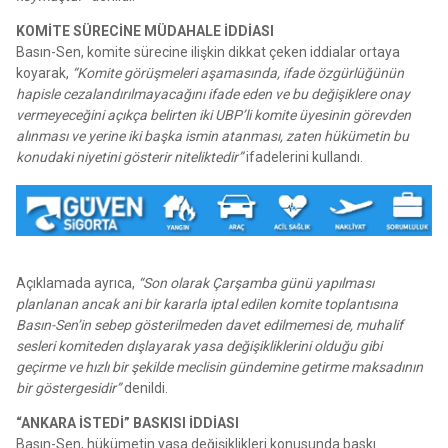
KOMİTE SÜRECİNE MÜDAHALE İDDİASI
Basın-Sen, komite sürecine ilişkin dikkat çeken iddialar ortaya
koyarak,
“Komite görüşmeleri aşamasında, ifade özgürlüğünün
hapisle cezalandırılmayacağını ifade eden ve bu değişiklere onay
vermeyeceğini açıkça belirten iki UBP’li komite üyesinin görevden
alınması ve yerine iki başka ismin atanması, zaten hükümetin bu
konudaki niyetini gösterir niteliktedir”
ifadelerini kullandı.
Açıklamada ayrıca,
“Son olarak Çarşamba günü yapılması
planlanan ancak ani bir kararla iptal edilen komite toplantısına
Basın-Sen’in sebep gösterilmeden davet edilmemesi de, muhalif
sesleri komiteden dışlayarak yasa değişikliklerini olduğu gibi
geçirme ve hızlı bir şekilde meclisin gündemine getirme maksadının
bir göstergesidir”
denildi.
“ANKARA İSTEDİ” BASKISI İDDİASI
Basın-Sen, hükümetin yasa değişiklikleri konusunda baskı