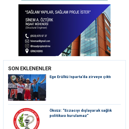
SON EKLENENLER
Ege Erülkü Isparta’da zirveye çıktı
Öksüz: “Eczacıyı dışlayarak sağlık
politikası kurulamaz”