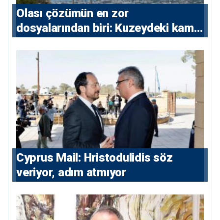
Olası çözümün en zor
dosyalarından biri: Kuzeydeki kamu
maliyesi
⁠Cyprus Mail: Hristodulidis söz
veriyor, adım atmıyor