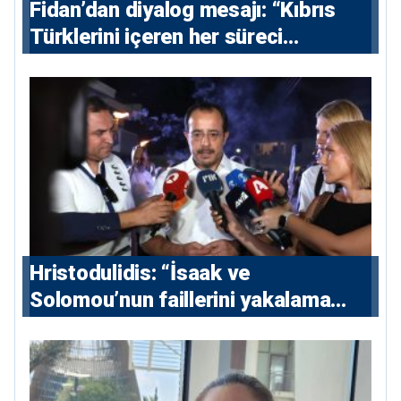
Fidan’dan diyalog mesajı: “Kıbrıs
Türklerini içeren her süreci
destekliyoruz”
Hristodulidis: “İsaak ve
Solomou’nun faillerini yakalama
çabaları yoğunlaştırılacak; 13 ulusal
ve 5 uluslararası tutuklama emri
çıkarıldı”