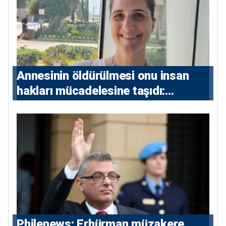
Annesinin öldürülmesi onu insan
hakları mücadelesine taşıdı:
Milletvekili Diana Konstantinidis’in
hikayesi
Philenews: Erhürman müzakere