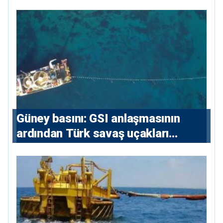
sözleşmelere 6, teslim edilen
konutlara 36 ay
Güney basını: ⁠GSI anlaşmasının
ardından Türk savaş uçakları
yeniden Ege’de