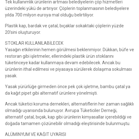
Tek kullanımlık ürünlerin artması belediyelerin çöp hizmetleri
üzerindeki yükü de artırıyor. Çöplerin toplanmasının belediyelere
yılda 700 milyon euroya mal olduğu belirtiliyor.
Plastik kap, bardak ve çatal, bıçaklar sokaktaki çöplerin yüzde
20’sini oluşturuyor.
STOKLAR KULLANILABİLECEK
Yasağın etkilerinin hemen görülmesi beklenmiyor. Dükkan, büfe ve
restoran gibi işletmeler, ellerindeki plastik ürün stoklarını
tüketinceye kadar kullanmaya devam edebilecek. Ancak bu
ürünlerin ithal edilmesi ve piyasaya sürülerek dolaşıma sokulması
yasak.
Yasak yürürlüğe girmeden önce pek çok işletme, bambu çatal ya
da kağıt pipet gibi alternatif ürünlere yönelmişti.
Ancak tüketici koruma dernekleri, alternatiflerin her zaman sağlıklı
olmadığı uyarısında bulunuyor. Avrupa Tüketiciler Derneği,
alternatif çatal, bıçak, kap gibi ürünlerin kimyasallar içerebildiği ve
doğada tamamen çözünebilir olmadığı eleştirisinde bulunmuştu.
ALÜMİNYUM VE KAĞIT UYARISI