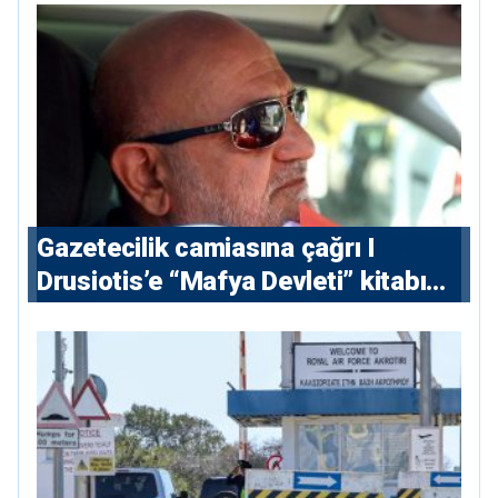
Gazetecilik camiasına çağrı I
⁠Drusiotis’e “Mafya Devleti” kitabı
nedeniyle ikinci ceza soruşturması