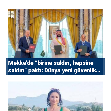
Mekke’de “birine saldırı, hepsine
saldırı” paktı: Dünya yeni güvenlik
eksenini tartışıyor