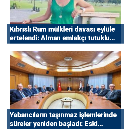
Kıbrıslı Rum mülkleri davası eylüle
ertelendi: Alman emlakçı tutuklu
kalacak
Yabancıların taşınmaz işlemlerinde
süreler yeniden başladı: Eski