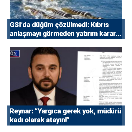
GSI’da düğüm çözülmedi: Kıbrıs
anlaşmayı görmeden yatırım kararı
vermeyecek
Reynar: “Yargıca gerek yok, müdürü
kadı olarak atayın!”