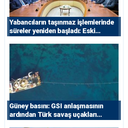
Yabancıların taşınmaz işlemlerinde
süreler yeniden başladı: Eski
sözleşmelere 6, teslim edilen
konutlara 36 ay
Güney basını: ⁠GSI anlaşmasının
ardından Türk savaş uçakları
yeniden Ege’de