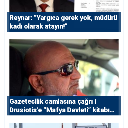
Reynar: “Yargıca gerek yok, müdürü
kadı olarak atayın!”
Gazetecilik camiasına çağrı I
⁠Drusiotis’e “Mafya Devleti” kitabı
nedeniyle ikinci ceza soruşturması