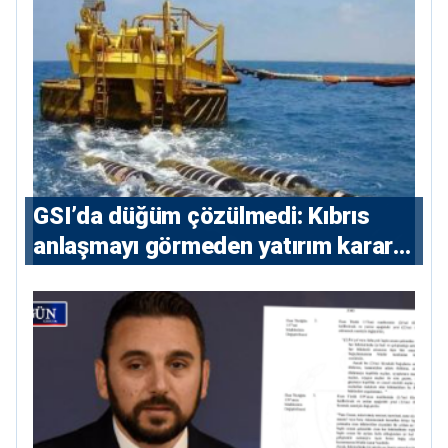
GSI’da düğüm çözülmedi: Kıbrıs
anlaşmayı görmeden yatırım kararı
vermeyecek