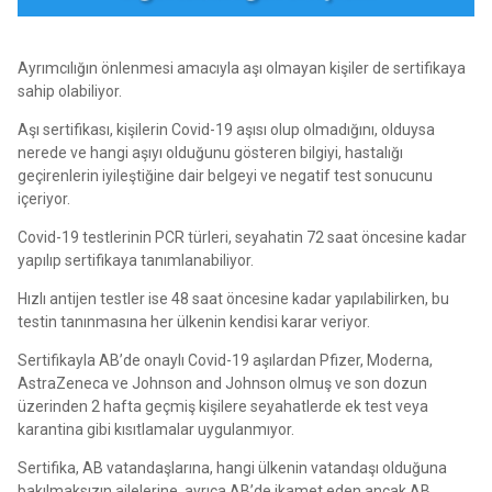
Ayrımcılığın önlenmesi amacıyla aşı olmayan kişiler de sertifikaya
sahip olabiliyor.
Aşı sertifikası, kişilerin Covid-19 aşısı olup olmadığını, olduysa
nerede ve hangi aşıyı olduğunu gösteren bilgiyi, hastalığı
geçirenlerin iyileştiğine dair belgeyi ve negatif test sonucunu
içeriyor.
Covid-19 testlerinin PCR türleri, seyahatin 72 saat öncesine kadar
yapılıp sertifikaya tanımlanabiliyor.
Hızlı antijen testler ise 48 saat öncesine kadar yapılabilirken, bu
testin tanınmasına her ülkenin kendisi karar veriyor.
Sertifikayla AB’de onaylı Covid-19 aşılardan Pfizer, Moderna,
AstraZeneca ve Johnson and Johnson olmuş ve son dozun
üzerinden 2 hafta geçmiş kişilere seyahatlerde ek test veya
karantina gibi kısıtlamalar uygulanmıyor.
Sertifika, AB vatandaşlarına, hangi ülkenin vatandaşı olduğuna
bakılmaksızın ailelerine, ayrıca AB’de ikamet eden ancak AB