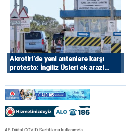
⁠Akrotiri’de yeni antenlere karşı
protesto: İngiliz Üsleri ek arazi
istiyor
AB Dijital COVID Sertifikası kullanımda