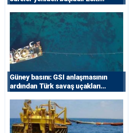
sözleşmelere 6, teslim edilen
konutlara 36 ay
Güney basını: ⁠GSI anlaşmasının
ardından Türk savaş uçakları
yeniden Ege’de