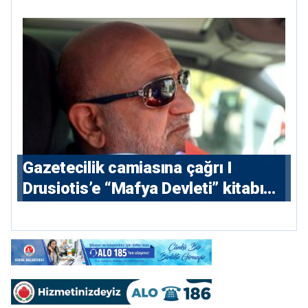
Gazetecilik camiasına çağrı I
⁠Drusiotis’e “Mafya Devleti” kitabı
nedeniyle ikinci ceza soruşturması