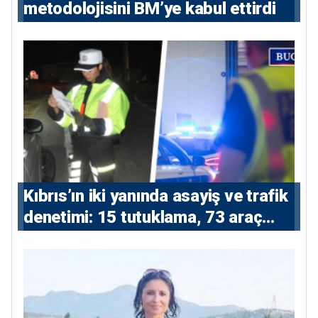
metodolojisini BM’ye kabul ettirdi
Kıbrıs’ın iki yanında asayiş ve trafik
denetimi: 15 tutuklama, 73 araç
trafikten men