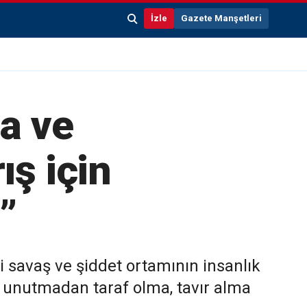
İzle
Gazete Manşetleri
a ve
ış için
”
 savaş ve şiddet ortamının insanlık
la unutmadan taraf olma, tavır alma