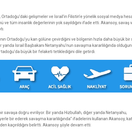
Ortadoğu’daki gelişmeler ve İsrail’in Filistin’e yönelik sosyal medya he
 ve tüm insanlık değerlerinin yok sayıldığını ifade etti. Akansoy, savaş 
tı.
arının Ortadoğu’yu kan gölüne çevirdiğini ve bölgenin hızla daha büyük bir
iğer yanda İsrail Başbakanı Netanyahu’nun savaşma kararlılığında olduğun
rtadoğu’da büyük bir felaketi tetiklediğini dile getirdi.
 bir savaşa doğru evriliyor. Bir yanda Hizbullah, diğer yanda Netanyahu,
yerle bir ederek savaşma kararlılığında” ifadelerini kullanan Akansoy, ka
den kaçırıldığını belirtti. Akansoy şöyle devam etti: