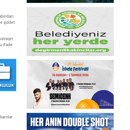
sabından
ve şiddet
 savaşın
u ifade
tliamlar