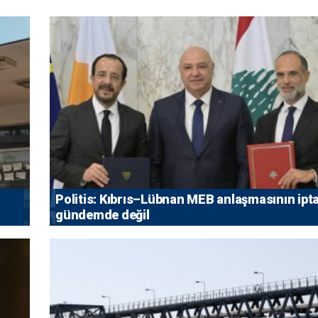
Politis: Kıbrıs–Lübnan MEB anlaşmasının ipta
gündemde değil