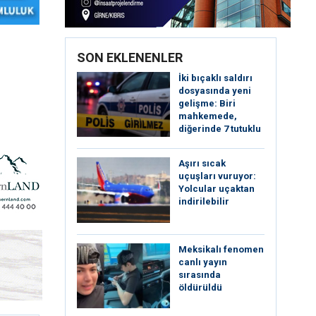
SON EKLENENLER
İki bıçaklı saldırı
dosyasında yeni
gelişme: Biri
mahkemede,
diğerinde 7 tutuklu
Aşırı sıcak
uçuşları vuruyor:
Yolcular uçaktan
indirilebilir
Meksikalı fenomen
canlı yayın
sırasında
öldürüldü