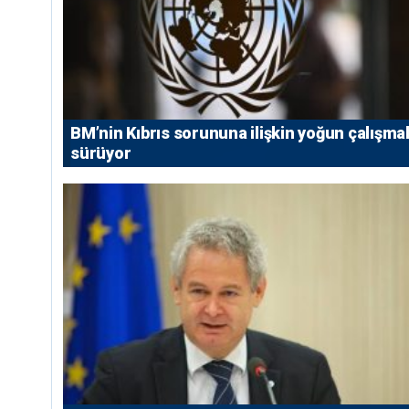
BM’nin Kıbrıs sorununa ilişkin yoğun çalışmal
sürüyor