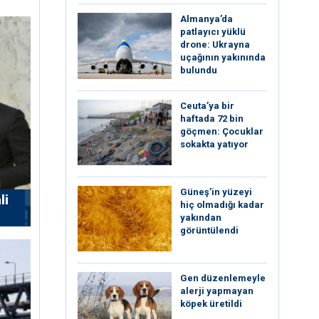
Almanya’da
patlayıcı yüklü
drone: Ukrayna
uçağının yakınında
bulundu
Ceuta’ya bir
haftada 72 bin
göçmen: Çocuklar
sokakta yatıyor
Güneş’in yüzeyi
li
hiç olmadığı kadar
yakından
görüntülendi
Gen düzenlemeyle
alerji yapmayan
köpek üretildi