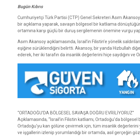
Bugün Kıbrıs
Cumhuriyetçi Türk Partisi (CTP) Genel Sekreteri Asım Akansoy, 
bir açıklama yaparak, savaşın bölgesel bir katliama dönüştüğünü
ortamına karşı güçlü bir duruş sergilemenin önemine vurgu yap
Asım Akansoy açıklamasında, İsrail’in Filistin’e yönelik saldırıl
eşiğine sürüklendiğini belirtti. Akansoy, bir yanda Hizbullah d
ederek, her iki tarafın da insanlık değerlerini hiçe saydığını ve O
“ORTADOĞU’DA BÖLGESEL SAVAŞA DOĞRU EVRİLİYORUZ”
Açıklamasında, “İsrail’in Filistin katliamı, Ortadoğu’da bölgesel
Ortadoğu’yu kan gölüne çevirmek için, tüm insanlık değerlerini 
ve işgallerin izlenip yorumlandığı bir ortamda, asıl gerçeğin göz