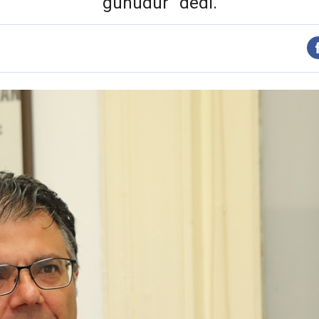
günüdür” dedi.