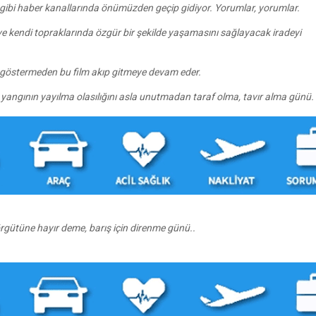
 film gibi haber kanallarında önümüzden geçip gidiyor. Yorumlar, yorumlar.
 ve kendi topraklarında özgür bir şekilde yaşamasını sağlayacak iradeyi
i göstermeden bu film akıp gitmeye devam eder.
angının yayılma olasılığını asla unutmadan taraf olma, tavır alma günü.
gütüne hayır deme, barış için direnme günü..