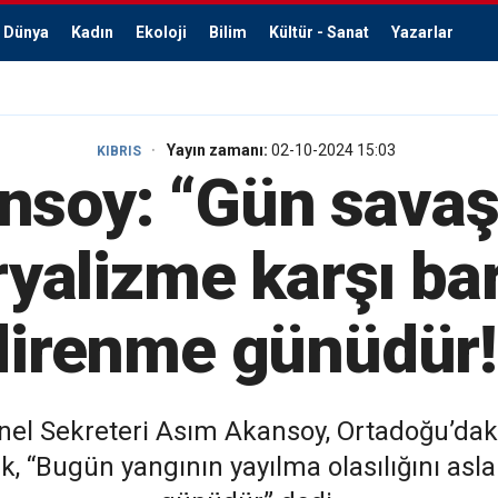
Dünya
Kadın
Ekoloji
Bilim
Kültür - Sanat
Yazarlar
Yayın zamanı:
02-10-2024 15:03
KIBRIS
nsoy: “Gün savaş
alizme karşı bar
direnme günüdür!
nel Sekreteri Asım Akansoy, Ortadoğu’daki
rek, “Bugün yangının yayılma olasılığını as