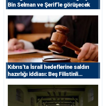
Bin Selman ve Şerif’le görüşecek
Kıbrıs’ta İsrail hedeflerine saldırı
hazırlığı iddiası: Beş Filistinli
yargılanacak