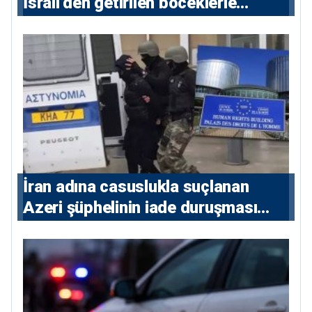
İsrail’den getirilen böceklerle
korunacak
İran adına casuslukla suçlanan
Azeri şüphelinin iade duruşması
ertelendi