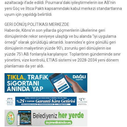
azaltacağı ifade edildi. Pournara’daki iyileştirmelerin ise AB’nin
yeni Göç ve İltica Paktı kapsamındaki kabul merkezi standartlarına
uyum için yapıldığı belirtildi.
GERİ DÖNÜŞ POLİTİKASI MERKEZDE
Haberde, Kıbrıs’ın son yıllarda göçmenlerin ülkelerine geri
dönüşlerinde rekor seviyeye ulaştığı ve bu alanda “iyi uygulama
örneği” olarak görüldüğü aktarıldı. Ioannides’e göre gönüllü geri
dönüşlerin maliyetinin yüzde 90’ı, zorunlu geri dönüşlerin ise
yüzde 75’i AB fonlarıyla karşılanıyor. Toplantının gündeminde sınır
yönetimi, vize kontrolü, ETIAS sistemi ve 2028-2034 yeni dönem
planlaması da yer aldı.