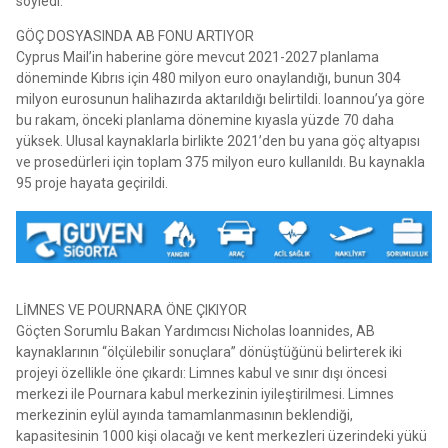
söyledi.
GÖÇ DOSYASINDA AB FONU ARTIYOR
Cyprus Mail’in haberine göre mevcut 2021-2027 planlama
döneminde Kıbrıs için 480 milyon euro onaylandığı, bunun 304
milyon eurosunun halihazırda aktarıldığı belirtildi. Ioannou’ya göre
bu rakam, önceki planlama dönemine kıyasla yüzde 70 daha
yüksek. Ulusal kaynaklarla birlikte 2021’den bu yana göç altyapısı
ve prosedürleri için toplam 375 milyon euro kullanıldı. Bu kaynakla
95 proje hayata geçirildi.
LİMNES VE POURNARA ÖNE ÇIKIYOR
Göçten Sorumlu Bakan Yardımcısı Nicholas Ioannides, AB
kaynaklarının “ölçülebilir sonuçlara” dönüştüğünü belirterek iki
projeyi özellikle öne çıkardı: Limnes kabul ve sınır dışı öncesi
merkezi ile Pournara kabul merkezinin iyileştirilmesi. Limnes
merkezinin eylül ayında tamamlanmasının beklendiği,
kapasitesinin 1000 kişi olacağı ve kent merkezleri üzerindeki yükü