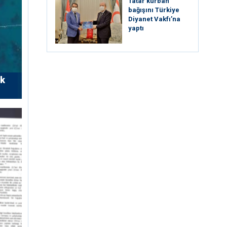
Tatar kurban
bağışını Türkiye
Diyanet Vakfı’na
yaptı
rk