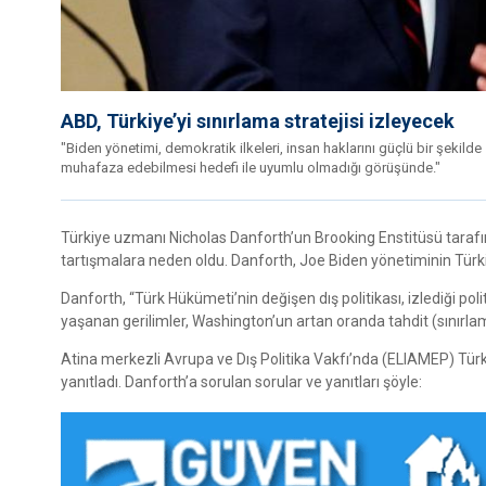
ABD, Türkiye’yi sınırlama stratejisi izleyecek
"Biden yönetimi, demokratik ilkeleri, insan haklarını güçlü bir şekild
muhafaza edebilmesi hedefi ile uyumlu olmadığı görüşünde."
Türkiye uzmanı Nicholas Danforth’un Brooking Enstitüsü tarafınd
tartışmalara neden oldu. Danforth, Joe Biden yönetiminin Türkiye
Danforth, “Türk Hükümeti’nin değişen dış politikası, izlediği po
yaşanan gerilimler, Washington’un artan oranda tahdit (sınırlam
Atina merkezli Avrupa ve Dış Politika Vakfı’nda (ELIAMEP) Tür
yanıtladı. Danforth’a sorulan sorular ve yanıtları şöyle: