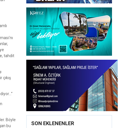
amlı
şması’nı
nlar,
’ye
e, tahdit
ı
r çıkış
ediyor…”
en
er. Böyle
SON EKLENENLER
oğan bu