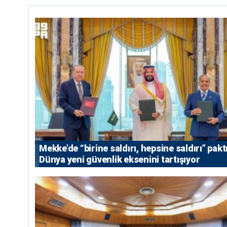
Mekke’de “birine saldırı, hepsine saldırı” paktı
Dünya yeni güvenlik eksenini tartışıyor