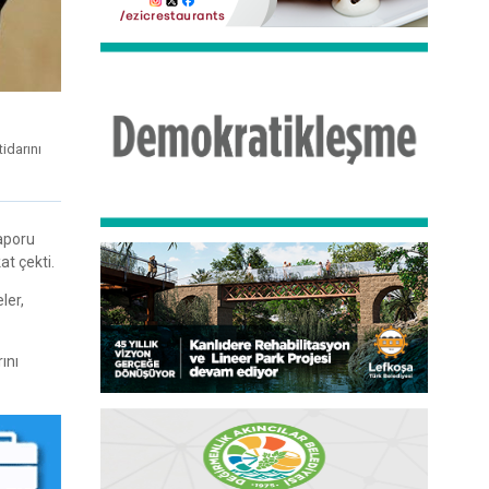
idarını
raporu
at çekti.
ler,
ını