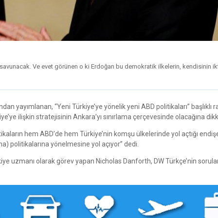
e savunacak. Ve evet görünen o ki Erdoğan bu demokratik ilkelerin, kendisinin ikt
an yayımlanan, “Yeni Türkiye’ye yönelik yeni ABD politikaları” başlıklı 
’ye ilişkin stratejisinin Ankara’yı sınırlama çerçevesinde olacağına dikk
litikaların hem ABD’de hem Türkiye’nin komşu ülkelerinde yol açtığı endişe
a) politikalarına yönelmesine yol açıyor” dedi.
kiye uzmanı olarak görev yapan Nicholas Danforth, DW Türkçe’nin sorular