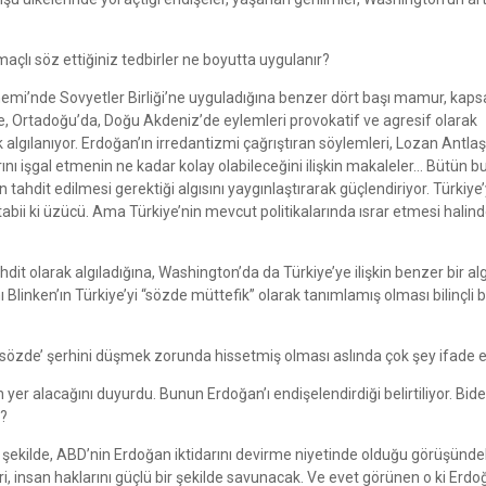
maçlı söz ettiğiniz tedbirler ne boyutta uygulanır?
emi’nde Sovyetler Birliği’ne uyguladığına benzer dört başı mamur, kaps
, Ortadoğu’da, Doğu Akdeniz’de eylemleri provokatif ve agresif olarak
rak algılanıyor. Erdoğan’ın irredantizmi çağrıştıran söylemleri, Lozan Antla
 işgal etmenin ne kadar kolay olabileceğini ilişkin makaleler… Bütün bu
 tahdit edilmesi gerektiği algısını yaygınlaştırarak güçlendiriyor. Türkiye
tabii ki üzücü. Ama Türkiye’nin mevcut politikalarında ısrar etmesi halind
t olarak algıladığına, Washington’da da Türkiye’ye ilişkin benzer bir alg
linken’ın Türkiye’yi “sözde müttefik” olarak tanımlamış olması bilinçli bi
, ‘sözde’ şerhini düşmek zorunda hissetmiş olması aslında çok şey ifade 
 yer alacağını duyurdu. Bunun Erdoğan’ı endişelendirdiği belirtiliyor. Bid
i?
r şekilde, ABD’nin Erdoğan iktidarını devirme niyetinde olduğu görüşündel
eri, insan haklarını güçlü bir şekilde savunacak. Ve evet görünen o ki Erd