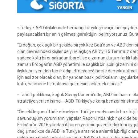
• Türkiye-ABD ilişkilerinde herhangi bir iyileşme için her şey
paylaşacakları bir anın gelmesi gerektiğini belirtiyorsunuz. Bu
“Erdoğan, çok açık bir şekilde birçok kez Batı’dan ve ABD’den bi
olan çevresindeki kişiler de yine açıkça ABD’yi 15 Temmuz darb
sadece kötü birer şakadan ibaret ise o zaman durum farklı tabii…
zaman Erdoğan’ın ABD yönetimi ile sağlıklı bir işbirliği zemini o
ilişkilerini yeniden tamir edip etmeyeceğine ise demokratik y
için asıl zor olacak olan, bir yandan baskı politikalarını uygular
kötü, hasmane bir noktaya gelmesini önlemek olacak.”
• Tahdit politikası, Soğuk Savaş Dönemi’nde, ABD’nin hasım olar
stratejiye verilen isimdi… ABD, Türkiye’ye karşı benzer bir strat
“Öncelikle şunu ifade etmeliyim. Türkiye medyasında bazı kişiler
savunduğum yorumlarını yaptılar. Raporumda hiçbir şekilde bu
Erdoğan’ın 2016 yılından itibaren yeni bir güvenlik doktrini uygul
değişmedikçe de ABD ile Türkiye arasında anlamlı işbirliği olam
politikası, izlediği politikaların hem ABD’de hem Türkiye’nin ko