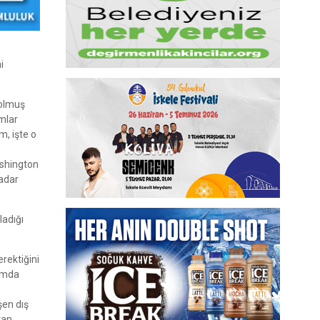
i
 olmuş
mlar
m, işte o
ashington
kadar
ladığı
erektiğini
rumda
şen dış
tan