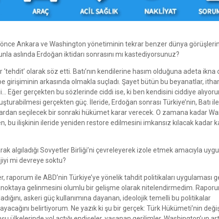
den önce Ankara ve Washington yönetiminin tekrar benzer dünya görüşlerin
nunla aslında Erdoğan iktidarı sonrasını mı kastediyorsunuz?
r ‘tehdit’ olarak söz etti. Batı’nın kendilerine hasım olduğuna adeta ikna
e girişiminin arkasında olmakla suçladı. Şayet bütün bu beyanatlar, itha
 Eğer gerçekten bu sözlerinde ciddi ise, ki ben kendisini ciddiye alıyoru
luşturabilmesi gerçekten güç. İleride, Erdoğan sonrası Türkiye’nin, Batı ile
ollardan seçilecek bir sonraki hükümet karar verecek. O zamana kadar W
ken, bu ilişkinin ileride yeniden restore edilmesini imkansız kılacak kadar 
ak algıladığı Sovyetler Birliği’ni çevreleyerek izole etmek amacıyla uygu
ejiyi mi devreye soktu?
, raporum ile ABD’nin Türkiye’ye yönelik tahdit politikaları uygulaması g
 noktaya gelinmesini olumlu bir gelişme olarak nitelendirmedim. Rapo
adığını, askeri güç kullanımına dayanan, ideolojik temelli bu politikalar
ayacağını belirtiyorum. Ne yazık ki şu bir gerçek: Türk Hükümeti’nin deği
mşu ülkelerinde yol açtığı endişeler, yaşanan gerilimler, Washington’un ar