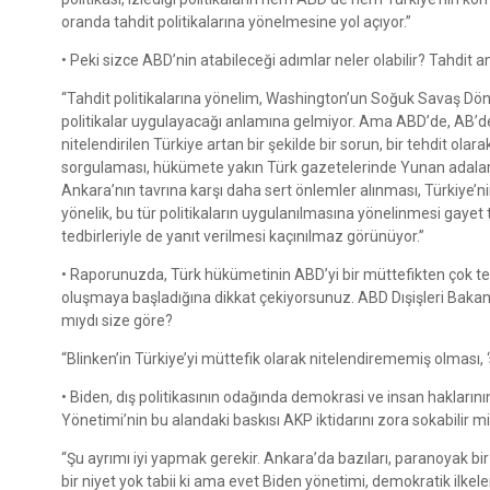
oranda tahdit politikalarına yönelmesine yol açıyor.”
• Peki sizce ABD’nin atabileceği adımlar neler olabilir? Tahdit a
“Tahdit politikalarına yönelim, Washington’un Soğuk Savaş Dön
politikalar uygulayacağı anlamına gelmiyor. Ama ABD’de, AB’de
nitelendirilen Türkiye artan bir şekilde bir sorun, bir tehdit ola
sorgulaması, hükümete yakın Türk gazetelerinde Yunan adalarını
Ankara’nın tavrına karşı daha sert önlemler alınması, Türkiye’nin
yönelik, bu tür politikaların uygulanılmasına yönelinmesi gayet 
tedbirleriyle de yanıt verilmesi kaçınılmaz görünüyor.”
• Raporunuzda, Türk hükümetinin ABD’yi bir müttefikten çok tehdi
oluşmaya başladığına dikkat çekiyorsunuz. ABD Dışişleri Bakanı B
mıydı size göre?
“Blinken’in Türkiye’yi müttefik olarak nitelendirememiş olması
• Biden, dış politikasının odağında demokrasi ve insan haklarının
Yönetimi’nin bu alandaki baskısı AKP iktidarını zora sokabilir m
“Şu ayrımı iyi yapmak gerekir. Ankara’da bazıları, paranoyak bi
bir niyet yok tabii ki ama evet Biden yönetimi, demokratik ilkel