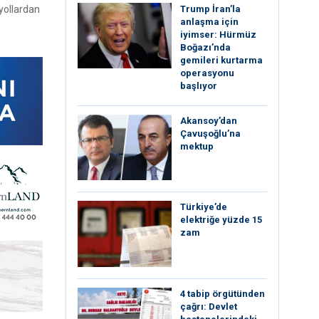
Trump İran’la
yollardan
anlaşma için
iyimser: Hürmüz
Boğazı’nda
gemileri kurtarma
operasyonu
başlıyor
Akansoy’dan
Çavuşoğlu’na
mektup
Türkiye’de
elektriğe yüzde 15
zam
4 tabip örgütünden
çağrı: Devlet