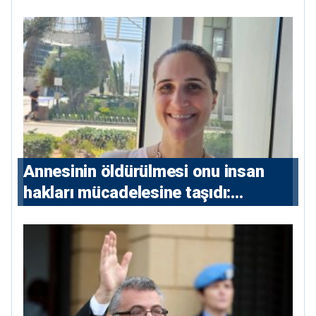
çabaları yoğunlaştırılacak; 13 ulusal
ve 5 uluslararası tutuklama emri
çıkarıldı”
Annesinin öldürülmesi onu insan
hakları mücadelesine taşıdı:
Milletvekili Diana Konstantinidis’in
hikayesi