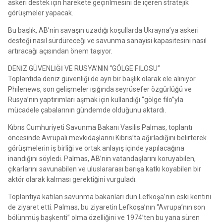
askeri destek için harekete geçirilmesini de içeren stratejik
görüşmeler yapacak.
Bu başlık, AB’nin savaşın uzadığı koşullarda Ukrayna’ya askeri
desteği nasıl sürdüreceği ve savunma sanayisi kapasitesini nasıl
artıracağı açısından önem taşıyor.
DENİZ GÜVENLİĞİ VE RUSYA’NIN “GÖLGE FİLOSU”
Toplantıda deniz güvenliği de ayrı bir başlık olarak ele alınıyor.
Philenews, son gelişmeler ışığında seyrüsefer özgürlüğü ve
Rusya’nın yaptırımları aşmak için kullandığı “gölge filo”yla
mücadele çabalarının gündemde olduğunu aktardı.
Kıbrıs Cumhuriyeti Savunma Bakanı Vasilis Palmas, toplantı
öncesinde Avrupalı mevkidaşlarını Kıbrıs’ta ağırladığını belirterek
görüşmelerin iş birliği ve ortak anlayış içinde yapılacağına
inandığını söyledi. Palmas, AB’nin vatandaşlarını koruyabilen,
çıkarlarını savunabilen ve uluslararası barışa katkı koyabilen bir
aktör olarak kalması gerektiğini vurguladı.
Toplantıya katılan savunma bakanları dün Lefkoşa’nın eski kentini
de ziyaret etti. Palmas, bu ziyaretin Lefkoşa’nın “Avrupa’nın son
bölünmüş başkenti” olma özelliğini ve 1974’ten bu yana süren