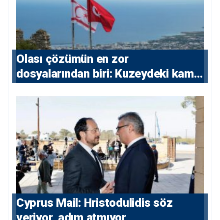
Olası çözümün en zor
dosyalarından biri: Kuzeydeki kamu
maliyesi
⁠Cyprus Mail: Hristodulidis söz
veriyor, adım atmıyor