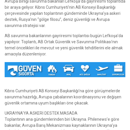
Avrupa Birliği savunma bakanları Lefkoşa’da gayriresmî toplantıda
bir araya geliyor. Kıbrıs Cumhuriyeti’nin AB Konseyi Başkanlığı
çerçevesinde yapılan toplantının gündeminde Ukrayna’ya askeri
destek, Rusya’nın “gölge filosu”, deniz güvenliği ve Avrupa
savunma stratejisi var.
AB savunma bakanlarının gayriresmi toplantısı bugün Lefkoşa’da
yapılıyor. Toplantı, AB Ortak Güvenlik ve Savunma Politikası’nın
temel öncelikleri ile mevcut ve yeni güvenlik tehditlerini ele almak
amacıyla düzenleniyor.
Kıbrıs Cumhuriyeti AB Konseyi Başkanlığı’na göre görüşmelerde
savunma hazırlığı, Avrupa çabalarının koordinasyonu ve değişen
güvenlik ortamına uyum başlıkları öne çıkacak.
UKRAYNA’YA ASKERİ DESTEK MASADA
Toplantının ana gündemlerinden biri Ukrayna. Philenews’e göre
bakanlar, Avrupa Barış Mekanizması kaynaklarının Ukrayna’ya