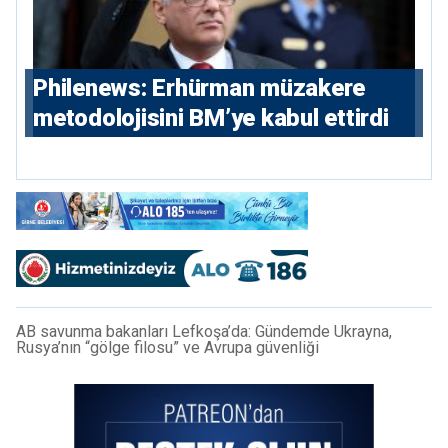
Philenews: Erhürman müzakere
metodolojisini BM’ye kabul ettirdi
AB savunma bakanları Lefkoşa’da: Gündemde Ukrayna,
Rusya’nın “gölge filosu” ve Avrupa güvenliği