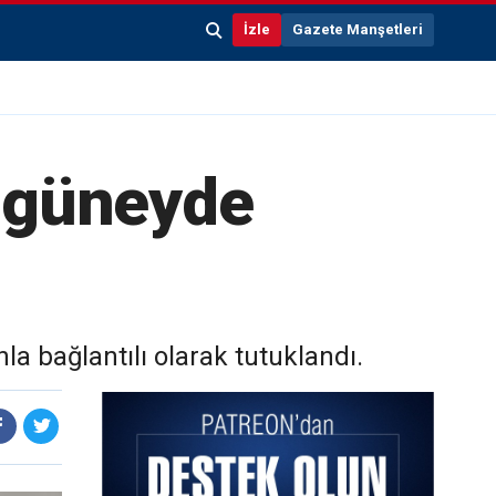
İzle
Gazete Manşetleri
k güneyde
la bağlantılı olarak tutuklandı.