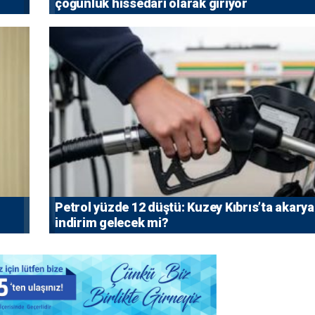
çoğunluk hissedarı olarak giriyor
Petrol yüzde 12 düştü: Kuzey Kıbrıs’ta akarya
indirim gelecek mi?