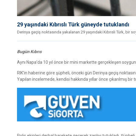
29 yaşındaki Kıbrıslı Türk güneyde tutuklandı
Derinya geçiş noktasında yakalanan 29 yaşındaki Kıbrıslı Türk, bir soy
Bugün Kıbrıs
Aynı Napa’da 10 yıl önce bir mini markette gerçekleşen soygunla 
RIK’in haberine göre şüpheli, önceki gün Derinya geçiş noktas
Yapılan incelemede, kendisi hakkında yıllar önce çıkarılmış bir
Polis ekipleri derhal harekete geçerek zanlıyı tutukladı. Şüpheli,