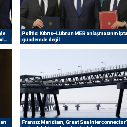
yle
Politis: Kıbrıs–Lübnan MEB anlaşmasının ipta
vlet
gündemde değil
arı
Fransız Meridiam, Great Sea Interconnector