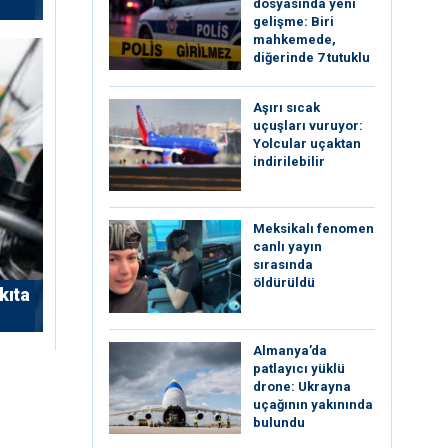
dosyasında yeni
gelişme: Biri
mahkemede,
diğerinde 7 tutuklu
Aşırı sıcak
uçuşları vuruyor:
Yolcular uçaktan
indirilebilir
Meksikalı fenomen
canlı yayın
sırasında
öldürüldü
kıta
Almanya’da
patlayıcı yüklü
drone: Ukrayna
uçağının yakınında
bulundu