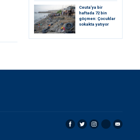
Ceuta’ya bir
haftada 72 bin
göçmen: Çocuklar
sokakta yatıyor
Facebook
Twitter
Instagram
RSS
Email