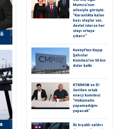
Mumcu’nun
ailesiyle görüştü:
“Karanlıkta kalan
bazı olaylar var,
devlet isterse her
olayı ortaya
li
çıkarır”
Kuveyt’ten Kayıp
Şahıslar
Komitesi’ne 50 bin
dolar katkı
KTMMOB ve El-
Sen’den ortak
enerji komitesi:
“Hükümetin
yapamadığını
yapacak”
’a
İki bıçaklı saldırı