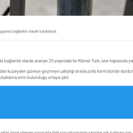
gunla bağlantılı olarak tutuklandı.
bağlantılı olarak aranan 29 yaşındaki bir Kıbrıslı Türk, sınır kapısında ya
ından kuzeyden güneye geçmeye çalıştığı sırada polis kontrolünde durdur
 tutuklama emri bulunduğu ortaya çıktı.
 yıllar önce işlenen soygunla ilgili soruşturmanın seyrine ışık tutması için