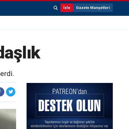
İzle
Gazete Manşetleri
daşlık
erdi.