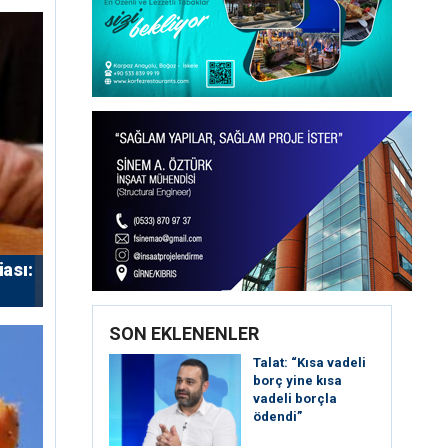
iası:
SON EKLENENLER
Talat: “Kısa vadeli
borç yine kısa
vadeli borçla
ödendi”