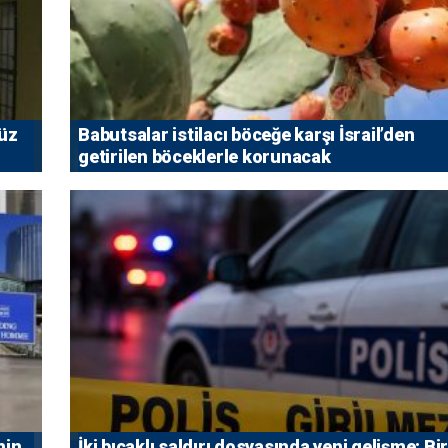
vüz
Babutsalar istilacı böceğe karşı İsrail’den
getirilen böceklerle korunacak
nin
İki bıçaklı saldırı dosyasında yeni gelişme: Bir