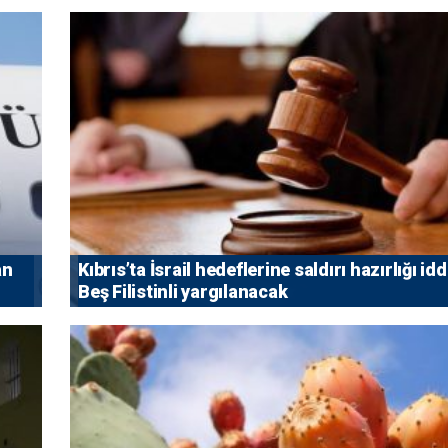
an
Kıbrıs’ta İsrail hedeflerine saldırı hazırlığı idd
Beş Filistinli yargılanacak