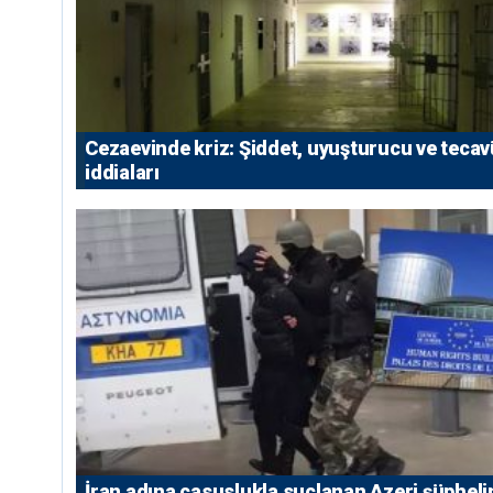
Cezaevinde kriz: Şiddet, uyuşturucu ve teca
iddiaları
İran adına casuslukla suçlanan Azeri şüpheli