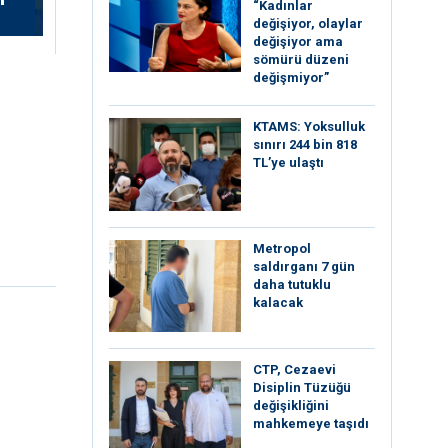
“Kadınlar
değişiyor, olaylar
değişiyor ama
sömürü düzeni
değişmiyor”
KTAMS: Yoksulluk
sınırı 244 bin 818
TL’ye ulaştı
Metropol
saldırganı 7 gün
daha tutuklu
kalacak
CTP, Cezaevi
Disiplin Tüzüğü
değişikliğini
mahkemeye taşıdı