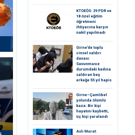
KTOEÖS: 29 PDR ve
18 özel eğitim
öğretmeni
ihtiyacına karşın
nakil yapılmadı
Girne’de toplu
cinsel saldırı
davası:
Savunmasız
durumdaki kadına
saldıran beş
erkeğe 55 yıl hapis
Girne–Çamlıbel
yolunda ölümlü
kaza: Bir kişi
hayatını kaybetti,
üç kişi yaralandı
Aslı Murat:
i