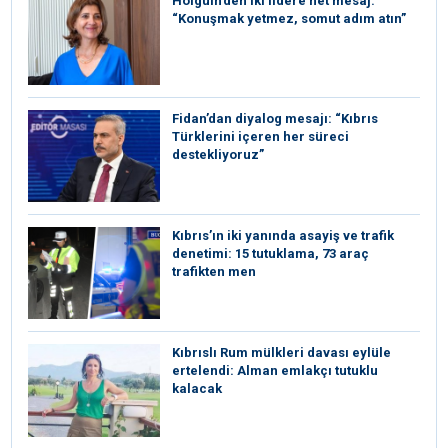
Holguin’den iki lidere net mesaj:
“Konuşmak yetmez, somut adım atın”
Fidan’dan diyalog mesajı: “Kıbrıs
Türklerini içeren her süreci
destekliyoruz”
Kıbrıs’ın iki yanında asayiş ve trafik
denetimi: 15 tutuklama, 73 araç
trafikten men
Kıbrıslı Rum mülkleri davası eylüle
ertelendi: Alman emlakçı tutuklu
kalacak