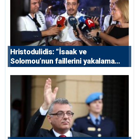
Hristodulidis: “İsaak ve
Solomou’nun faillerini yakalama
çabaları yoğunlaştırılacak; 13 ulusal
ve 5 uluslararası tutuklama emri
çıkarıldı”