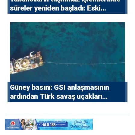
süreler yeniden başladı: Eski
sözleşmelere 6, teslim edilen
konutlara 36 ay
Güney basını: ⁠GSI anlaşmasının
ardından Türk savaş uçakları
yeniden Ege’de