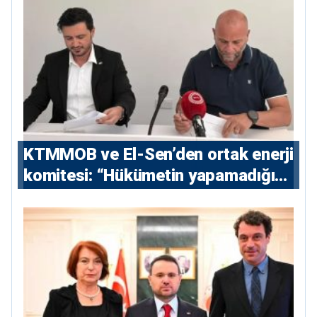
KTMMOB ve El-Sen’den ortak enerji
komitesi: “Hükümetin yapamadığını
yapacak”