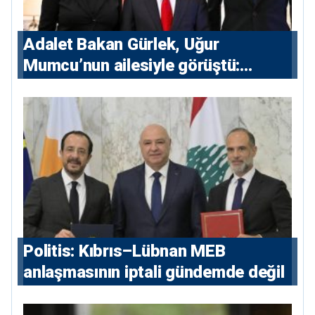
Adalet Bakan Gürlek, Uğur
Mumcu’nun ailesiyle görüştü:
“Karanlıkta kalan bazı olaylar var,
devlet isterse her olayı ortaya
çıkarır”
Politis: Kıbrıs–Lübnan MEB
anlaşmasının iptali gündemde değil