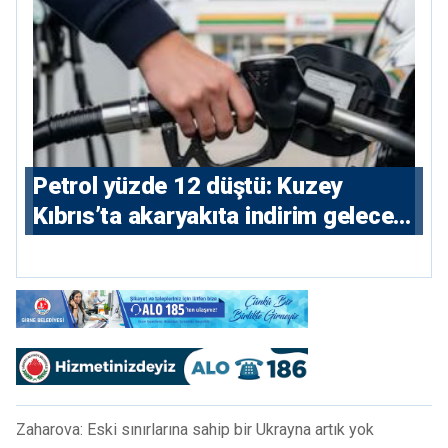
Petrol yüzde 12 düştü: Kuzey
Kıbrıs’ta akaryakıta indirim gelecek
mi?
Zaharova: Eski sınırlarına sahip bir Ukrayna artık yok