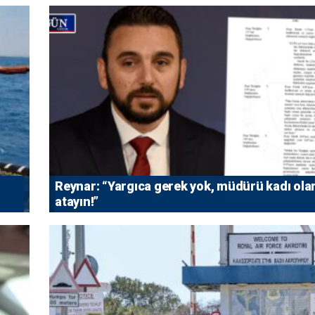
Reynar: “Yargıca gerek yok, müdürü kadı ola
atayın!”