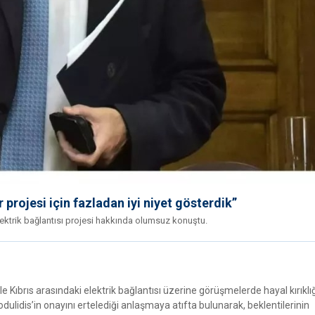
projesi için fazladan iyi niyet gösterdik”
lektrik bağlantısı projesi hakkında olumsuz konuştu.
e Kıbrıs arasındaki elektrik bağlantısı üzerine görüşmelerde hayal kırıklığ
dulidis’in onayını ertelediği anlaşmaya atıfta bulunarak, beklentilerinin