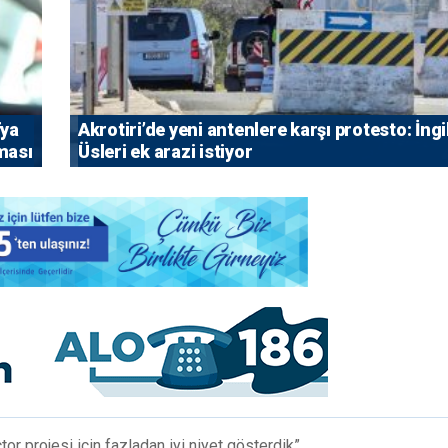
fya
⁠Akrotiri’de yeni antenlere karşı protesto: İngi
rması
Üsleri ek arazi istiyor
or projesi için fazladan iyi niyet gösterdik”