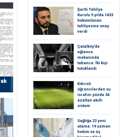
Şartlı Tahliye
Kurulu 5 yılda 1433
hükümlünün
tahliyesine onay
verdi
Çatalköy’de
eğlence
mekanında
tabanca: İki kişi
tutuklandı
rak
Kıbrıslı
öğrencilerden su
israfını yüzde 34
azaltan akıllı
sistem
Sağlığa 22 yeni
atama: 19 uzman
hekim ve üç