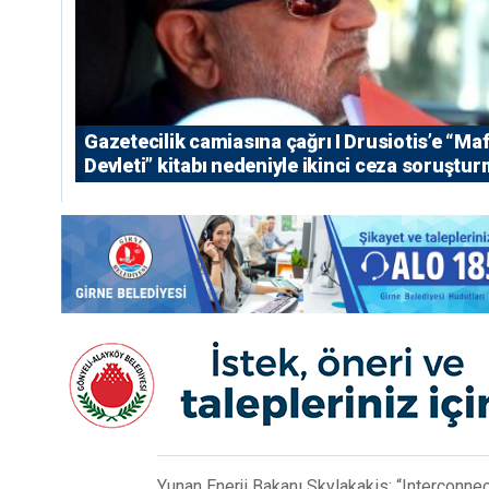
Gazetecilik camiasına çağrı I ⁠Drusiotis’e “Ma
Devleti” kitabı nedeniyle ikinci ceza soruştu
Yunan Enerji Bakanı Skylakakis: “Interconnect