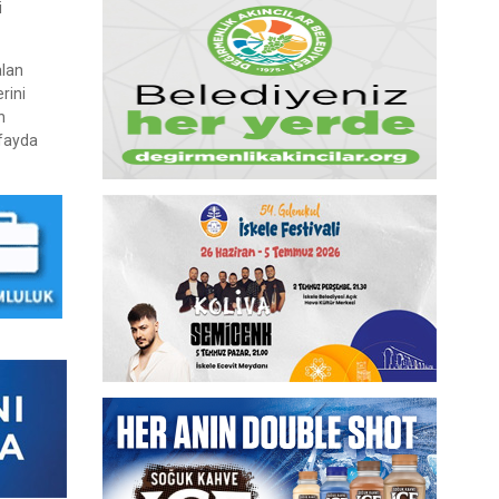
i
alan
rini
n
-fayda