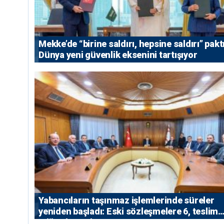
Mekke’de “birine saldırı, hepsine saldırı” paktı
Dünya yeni güvenlik eksenini tartışıyor
Yabancıların taşınmaz işlemlerinde süreler
yeniden başladı: Eski sözleşmelere 6, teslim
edilen konutlara 36 ay