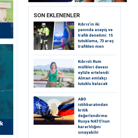
SON EKLENENLER
Kıbrıs’ın iki
yanında asayiş ve
trafik denetimi: 15
tutuklama, 73 araç
trafikten men
Kıbrıslı Rum
mülkleri davası
eylüle ertelendi:
Alman emlakçı
tutuklu kalacak
ABD
istihbaratından
kritik
değerlendirme:
Rusya NATO’nun
rk
kararlılığını
sınayabilir