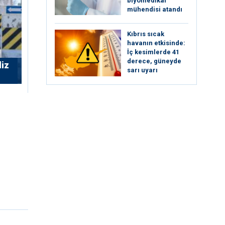
biyomedikal
mühendisi atandı
Kıbrıs sıcak
havanın etkisinde:
İç kesimlerde 41
derece, güneyde
liz
sarı uyarı