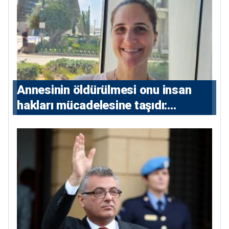
çıkarıldı”
Annesinin öldürülmesi onu insan
hakları mücadelesine taşıdı:
Milletvekili Diana Konstantinidis’in
hikayesi