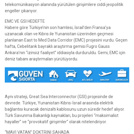
telekomünikasyon alanında yürütülen girişimlere ciddi jeopolitik
engeller çıkarıyor.
EMC VE GSI HEDEFTE
Habere göre Türkiye’nin son hamlesi, İsrail’den Fransa’ya
uzanacak olan ve Kıbrıs ile Yunanistan üzerinden geçmesi
planlanan East to Med Data Corridor (EMC) projesini vurdu. Geçen
hafta, Cebelitarık bayraklı araştırma gemisi Fugro Gauss
Ankara’nın “izinsiz faaliyet” iddiasıyla durduruldu. Gemi, EMC için
deniz tabanı araştırmaları yürütüyordu.
Aynı strateji, Great Sea Interconnector (GSI) projesinde de
devrede. Türkiye, Yunanistan-Kıbrıs-İsrail arasında elektrik
bağlantısı kuracak denizaltı kablosunu uzun süredir hedef alıyor.
Türk Savunma Bakanlığı kaynakları, bu projeleri “maksimalist
hayaller” ve “provokatif girişimler” olarak nitelendiriyor.
“MAVİ VATAN” DOKTRİNİ SAHADA