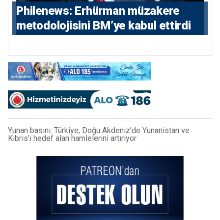
Philenews: Erhürman müzakere
metodolojisini BM’ye kabul ettirdi
Yunan basını: Türkiye, Doğu Akdeniz’de Yunanistan ve
Kıbrıs’ı hedef alan hamlelerini artırıyor