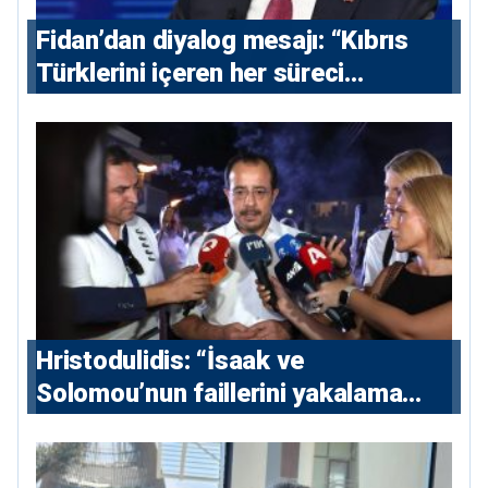
Fidan’dan diyalog mesajı: “Kıbrıs
Türklerini içeren her süreci
destekliyoruz”
Hristodulidis: “İsaak ve
Solomou’nun faillerini yakalama
çabaları yoğunlaştırılacak; 13 ulusal
ve 5 uluslararası tutuklama emri