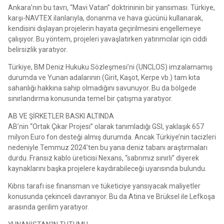
Ankara’nın bu tavrı, “Mavi Vatan” doktrininin bir yansıması. Türkiye,
karşı-NAVTEX ilanlarıyla, donanma ve hava gücünü kullanarak,
kendisini dışlayan projelerin hayata geçirilmesini engellemeye
çalışıyor. Bu yöntem, projeleri yavaşlatırken yatırımcılar için ciddi
belirsizlik yaratıyor.
Türkiye, BM Deniz Hukuku Sözleşmesi’ni (UNCLOS) imzalamamış
durumda ve Yunan adalarının (Girit, Kaşot, Kerpe vb.) tam kıta
sahanlığı hakkına sahip olmadığını savunuyor. Bu da bölgede
sınırlandırma konusunda temel bir çatışma yaratıyor.
AB VE ŞİRKETLER BASKI ALTINDA
AB’nin “Ortak Çıkar Projesi” olarak tanımladığı GSI, yaklaşık 657
milyon Euro fon desteği almış durumda. Ancak Türkiye’nin tacizleri
nedeniyle Temmuz 2024’ten bu yana deniz tabanı araştırmaları
durdu. Fransız kablo üreticisi Nexans, “sabrımız sınırlı” diyerek
kaynaklarını başka projelere kaydırabileceği uyarısında bulundu.
Kıbrıs tarafı ise finansman ve tüketiciye yansıyacak maliyetler
konusunda çekinceli davranıyor. Bu da Atina ve Brüksel ile Lefkoşa
arasında gerilim yaratıyor.