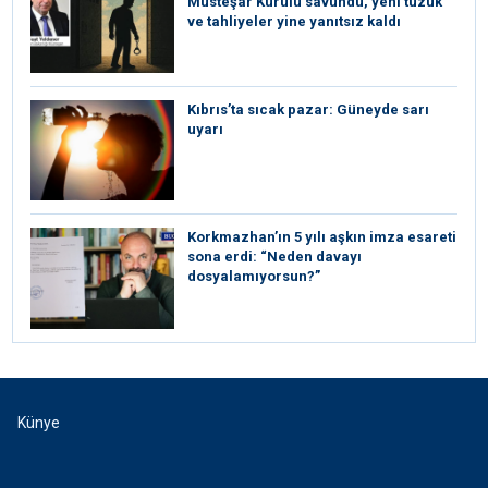
Müsteşar Kurulu savundu, yeni tüzük
ve tahliyeler yine yanıtsız kaldı
Kıbrıs’ta sıcak pazar: Güneyde sarı
uyarı
Korkmazhan’ın 5 yılı aşkın imza esareti
sona erdi: “Neden davayı
dosyalamıyorsun?”
Künye