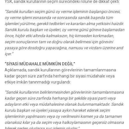
YSK, sandık kurullarının seçim sürecindeki rolüne de dikkat çekti:
“Sandık kurulları seçim günü oy verme işleminin başlangıcı öncesi,
oy verme işlemi esnasında ve sonrasında sandık başında tüm
işlemleri yürütme, gerekli tedbirleri ve kararları alma yetkisini haizdir.
Sandık kurulu başkan ve üyeleri, oy verme günü göreve başlamadan
önce, hiçbir etki altında kalmaksızın, hiç kimseden korkmadan,
seçim sonuçlarının tam ve doğru olarak belirmesi için görevini
yasaya göre dosdoğru yapacağına, namusu ve vicdanı üzerine and
içer.”
“SİYASİ MÜDAHALE MÜMKÜN DEĞİL”
Açıklamada, sandık kurullarının görevlerinin tamamlanmasına
kadar geçen süre zarfında herhangi bir siyasi müdahale veya
etkiye imkân tanınmadığı vurgulandı:
“Sandık kurullarının belirlenmesinden görevlerinin tamamlanmasına
kadar geçen süre zarfında herhangi bir şekilde siyasi parti veya
adayların etki veya müdahalesine olanak bulunmamaktadır. Sandık
kurulu başkan ve üyeleri yasaya aykırı hareket ederek seçim
işlemlerinin yapılmasını veya oy verilmesini kısmen ya da tamamen
olanaksız kılar ya da seçim veya halkoylamasının geçersiz olmasına
bilerek neden olurlarsa suç işlemiş olurlar.”