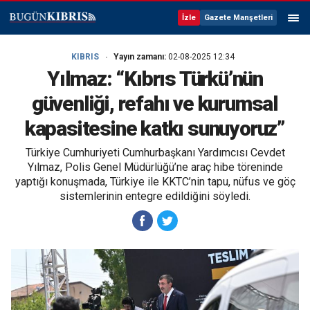
İzle
Gazete Manşetleri
KIBRIS
Yayın zamanı:
02-08-2025 12:34
Yılmaz: “Kıbrıs Türkü’nün
güvenliği, refahı ve kurumsal
kapasitesine katkı sunuyoruz”
Türkiye Cumhuriyeti Cumhurbaşkanı Yardımcısı Cevdet
Yılmaz, Polis Genel Müdürlüğü’ne araç hibe töreninde
yaptığı konuşmada, Türkiye ile KKTC’nin tapu, nüfus ve göç
sistemlerinin entegre edildiğini söyledi.