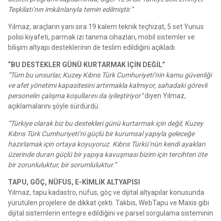
Teşkilatı’nın imkânlarıyla temin edilmiştir.”
Yılmaz, araçların yanı sıra 19 kalem teknik teçhizat, 5 set Yunus
polisi kıyafeti, parmak izi tanıma cihazları, mobil sistemler ve
bilişim altyapı desteklerinin de teslim edildiğini açıkladı.
“BU DESTEKLER GÜNÜ KURTARMAK İÇİN DEĞİL”
“Tüm bu unsurlar, Kuzey Kıbrıs Türk Cumhuriyeti’nin kamu güvenliği
ve afet yönetimi kapasitesini artırmakla kalmıyor, sahadaki görevli
personelin çalışma koşullarını da iyileştiriyor”
diyen Yılmaz,
açıklamalarını şöyle sürdürdü:
“Türkiye olarak biz bu destekleri günü kurtarmak için değil, Kuzey
Kıbrıs Türk Cumhuriyeti’ni güçlü bir kurumsal yapıyla geleceğe
hazırlamak için ortaya koyuyoruz. Kıbrıs Türkü’nün kendi ayakları
üzerinde duran güçlü bir yapıya kavuşması bizim için tercihten öte
bir zorunluluktur, bir sorumluluktur.”
TAPU, GÖÇ, NÜFUS, E-KİMLİK ALTYAPISI
Yılmaz, tapu kadastro, nüfus, göç ve dijital altyapılar konusunda
yürütülen projelere de dikkat çekti. Takbis, WebTapu ve Maxis gibi
dijital sistemlerin entegre edildiğini ve parsel sorgulama sisteminin