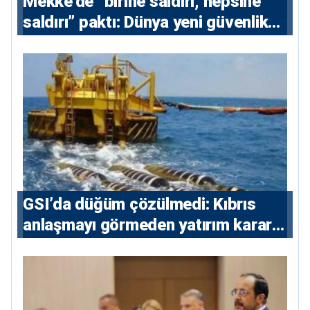
Mekke’de “birine saldırı, hepsine
saldırı” paktı: Dünya yeni güvenlik
eksenini tartışıyor
GSI’da düğüm çözülmedi: Kıbrıs
anlaşmayı görmeden yatırım kararı
vermeyecek