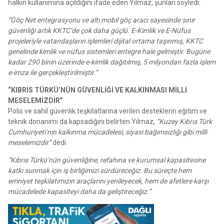
halkın kullanımına açıldığını ifade eden Yılmaz, şunları söyledi:
“Göç Net entegrasyonu ve altı mobil göç aracı sayesinde sınır
güvenliği artık KKTC’de çok daha güçlü. E-Kimlik ve E-Nüfus
projeleriyle vatandaşların işlemleri dijital ortama taşınmış, KKTC
genelinde kimlik ve nüfus sistemleri entegre hale gelmiştir. Bugüne
kadar 290 binin üzerinde e-kimlik dağıtılmış, 5 milyondan fazla işlem
e-imza ile gerçekleştirilmiştir.”
“KIBRIS TÜRKÜ’NÜN GÜVENLİĞİ VE KALKINMASI MİLLİ
MESELEMİZDİR”
Polis ve sahil güvenlik teşkilatlarına verilen desteklerin eğitim ve
teknik donanımı da kapsadığını belirten Yılmaz,
“Kuzey Kıbrıs Türk
Cumhuriyeti’nin kalkınma mücadelesi, siyasi bağımsızlığı gibi milli
meselemizdir”
dedi.
“Kıbrıs Türkü’nün güvenliğine, refahına ve kurumsal kapasitesine
katkı sunmak için iş birliğimizi sürdüreceğiz. Bu süreçte hem
emniyet teşkilatımızın araçlarını yenileyecek, hem de afetlere karşı
mücadelede kapasiteyi daha da geliştireceğiz.”