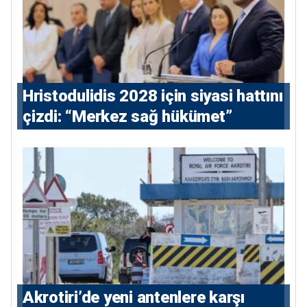
⁠Hristodulidis 2028 için siyasi hattını
çizdi: “Merkez sağ hükümet”
⁠Akrotiri’de yeni antenlere karşı