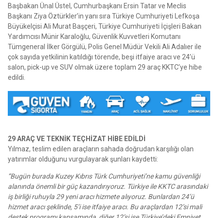
Başbakan Ünal Üstel, Cumhurbaşkanı Ersin Tatar ve Meclis
Başkanı Ziya Öztürkler’in yanı sıra Türkiye Cumhuriyeti Lefkoşa
Büyükelçisi Ali Murat Başçeri, Türkiye Cumhuriyeti İçişleri Bakan
Yardımcısı Münir Karaloğlu, Güvenlik Kuvvetleri Komutanı
Tümgeneral İlker Görgülü, Polis Genel Müdür Vekili Ali Adalıer ile
çok sayıda yetkilinin katıldığı törende, beşi itfaiye aracı ve 24’ü
salon, pick-up ve SUV olmak üzere toplam 29 araç KKTC’ye hibe
edildi.
29 ARAÇ VE TEKNİK TEÇHİZAT HİBE EDİLDİ
Yılmaz, teslim edilen araçların sahada doğrudan karşılığı olan
yatırımlar olduğunu vurgulayarak şunları kaydetti:
“Bugün burada Kuzey Kıbrıs Türk Cumhuriyeti’ne kamu güvenliği
alanında önemli bir güç kazandırıyoruz. Türkiye ile KKTC arasındaki
iş birliği ruhuyla 29 yeni aracı hizmete alıyoruz. Bunlardan 24’ü
hizmet aracı şeklinde, 5’i ise itfaiye aracı. Bu araçlardan 12’si mali
destek programı kapsamında, diğer 12’si ise Türkiye’deki Emniyet