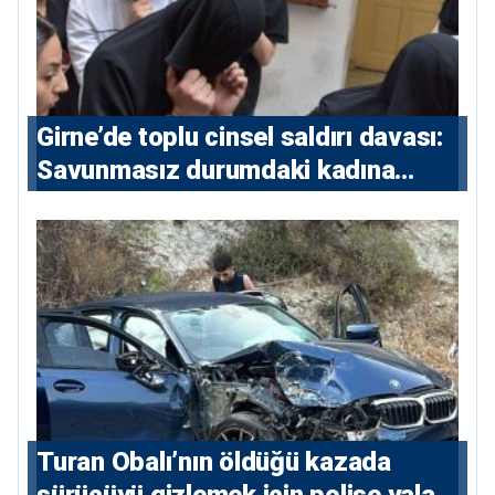
Girne’de toplu cinsel saldırı davası:
Savunmasız durumdaki kadına
saldıran beş erkeğe 55 yıl hapis
Turan Obalı’nın öldüğü kazada
sürücüyü gizlemek için polise yalan