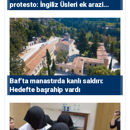
protesto: İngiliz Üsleri ek arazi
istiyor
Baf’ta manastırda kanlı saldırı:
Hedefte başrahip vardı