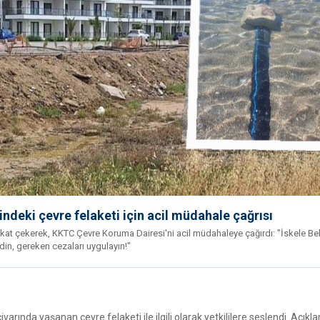
ndeki çevre felaketi için acil müdahale çağrısı
ikkat çekerek, KKTC Çevre Koruma Dairesi'ni acil müdahaleye çağırdı: "İskele Be
in, gereken cezaları uygulayın!"
varında yaşanan çevre felaketi ile ilgili olarak yetkililere seslendi. Açık