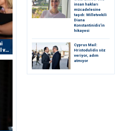
insan hakları
mücadelesine
taşıdı: Milletvekili
Diana
Konstantinidis’in
hikayesi
ni
⁠Cyprus Mail:
l ve
Hristodulidis söz
veriyor, adım
atmıyor