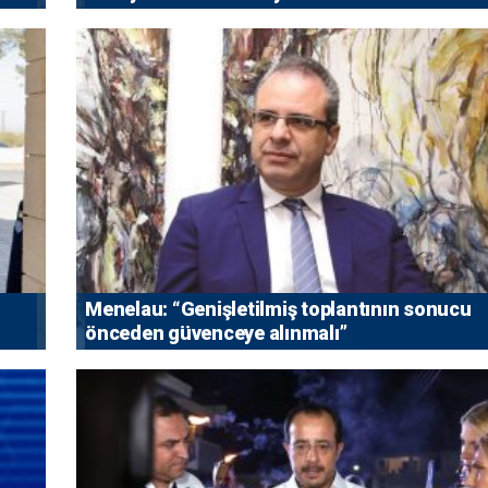
Menelau: “Genişletilmiş toplantının sonucu
önceden güvenceye alınmalı”