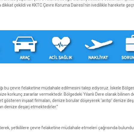
 dikkat çekildi ve KKTC Çevre Koruma Dairesi’nin ivedilikle harekete ge
ığı bu çevre felaketine müdahale edilmesini talep ediyoruz. İskele Bölge
ize korkunç zararlar vermektedir. Bölgedeki Yılanlı Dere olarak bilinen d
yet gösteren inşaat firmaları, denize borular döşeyerek ‘arıtıp’ denize deş
adan denize deşarj etmektedirler.”
terek, yetkililere çevre felaketine müdahale etmeleri çağrısında bulundu