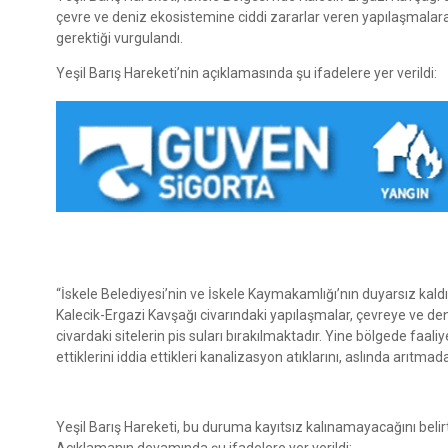
çevre ve deniz ekosistemine ciddi zararlar veren yapılaşmalara
gerektiği vurgulandı.
Yeşil Barış Hareketi’nin açıklamasında şu ifadelere yer verildi:
“İskele Belediyesi’nin ve İskele Kaymakamlığı’nın duyarsız kald
Kalecik-Ergazi Kavşağı civarındaki yapılaşmalar, çevreye ve den
civardaki sitelerin pis suları bırakılmaktadır. Yine bölgede faali
ettiklerini iddia ettikleri kanalizasyon atıklarını, aslında arıtm
Yeşil Barış Hareketi, bu duruma kayıtsız kalınamayacağını belir
Açıklamanın devamında şu ifadelere yer verildi: