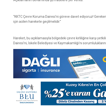
“KKTC Çevre Koruma Dairesi’ni göreve davet ediyoruz! Gereken
için acilen harekete geçilmelidir.”
Hareket, bu açıklamasıyla bölgedeki çevre kirliliğine karşı yetk
Dairesi’ni, İskele Belediyesi ve Kaymakamlığı’nı sorumlulukların