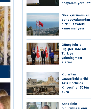
dosyalamıyorsun?”
Olası çözümün en
zor dosyalarından
biri: Kuzeydeki
kamu maliyesi
Güney Kıbrıs
Dışişleri’nde AB-
Türkiye
yakınlaşması
alarmı
Kıbrıs’tan
Gazze’deki tarihi
Aziz Porfirios
Kilisesi’ne 150 bin
euro
Annesinin
öldürülmesi onu