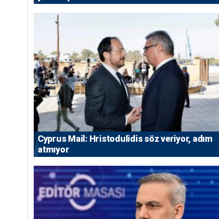
⁠Cyprus Mail: Hristodulidis söz veriyor, adım
atmıyor