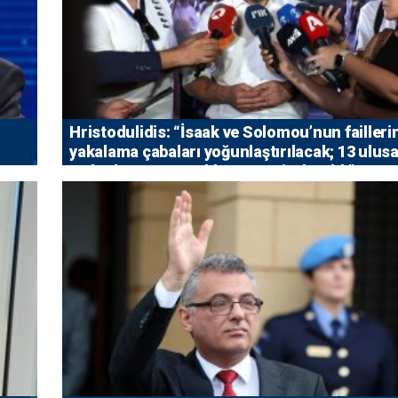
Hristodulidis: “İsaak ve Solomou’nun failleri
yakalama çabaları yoğunlaştırılacak; 13 ulusa
5 uluslararası tutuklama emri çıkarıldı”