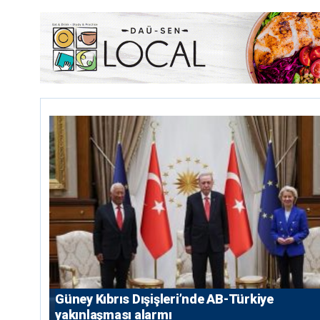
Güney Kıbrıs Dışişleri’nde AB-Türkiye
yakınlaşması alarmı