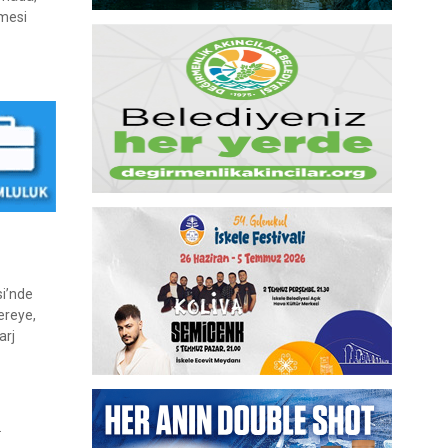
çmesi
si’nde
ereye,
arj
.