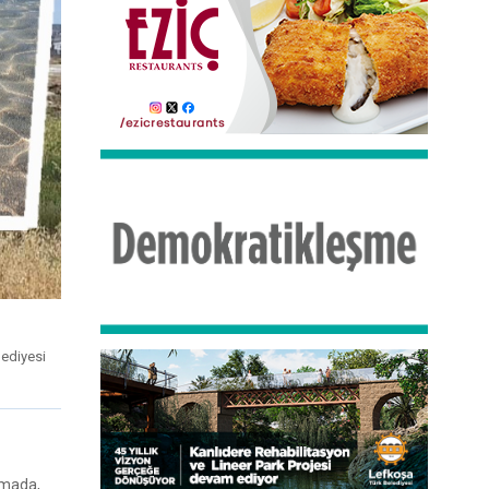
lediyesi
lamada,