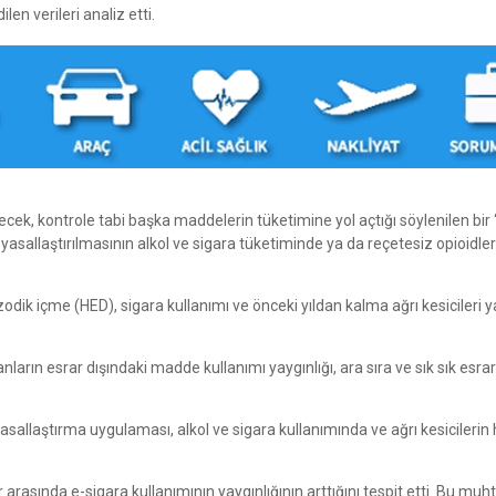
len verileri analiz etti.
lecek, kontrole tabi başka maddelerin tüketimine yol açtığı söylenilen bir 
yasallaştırılmasının alkol ve sigara tüketiminde ya da reçetesiz opioidler
zodik içme (HED), sigara kullanımı ve önceki yıldan kalma ağrı kesicileri y
anların esrar dışındaki madde kullanımı yaygınlığı, ara sıra ve sık sık esrar
asallaştırma uygulaması, alkol ve sigara kullanımında ve ağrı kesicilerin 
 arasında e-sigara kullanımının yaygınlığının arttığını tespit etti. Bu mu