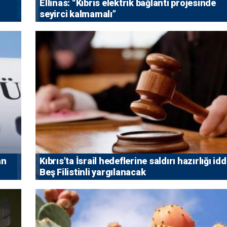
Ellinas: “Kıbrıs elektrik bağlantı projesinde
seyirci kalmamalı”
an
Kıbrıs’ta İsrail hedeflerine saldırı hazırlığı idd
Beş Filistinli yargılanacak