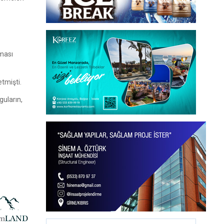
lması
etmişti.
guların,