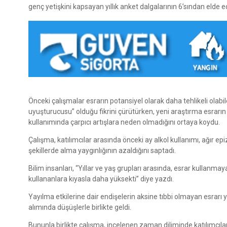
genç yetişkini kapsayan yıllık anket dalgalarının 6’sından elde edi
Önceki çalışmalar esrarın potansiyel olarak daha tehlikeli olabi
uyuşturucusu” olduğu fikrini çürütürken, yeni araştırma esrarın 
kullanımında çarpıcı artışlara neden olmadığını ortaya koydu.
Çalışma, katılımcılar arasında önceki ay alkol kullanımı, ağır epi
şekillerde alma yaygınlığının azaldığını saptadı.
Bilim insanları, “Yıllar ve yaş grupları arasında, esrar kullanmay
kullananlara kıyasla daha yüksekti” diye yazdı.
Yayılma etkilerine dair endişelerin aksine tıbbi olmayan esrarı y
alımında düşüşlerle birlikte geldi.
Bununla birlikte çalışma, incelenen zaman diliminde katılımcılar