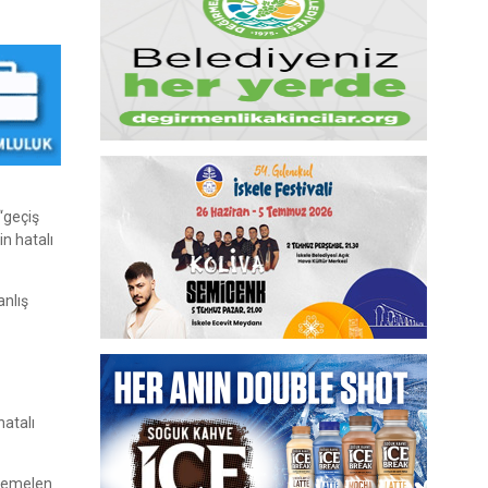
“geçiş
in hatalı
anlış
hatalı
htemelen