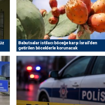
vüz
Babutsalar istilacı böceğe karşı İsrail’den
getirilen böceklerle korunacak