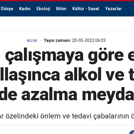
Dünya
Kadın
Ekoloji
Bilim
Kültür - Sanat
Yazarlar
Yayın zamanı:
20-05-2022 06:03
BİLİM
 çalışmaya göre 
llaşınca alkol ve 
de azalma meyda
ar özelindeki önlem ve tedavi çabalarının ö