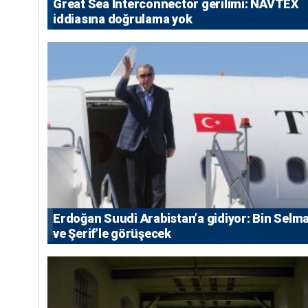
Great Sea Interconnector gerilimi: NAVTEX
iddiasına doğrulama yok
Erdoğan Suudi Arabistan’a gidiyor: Bin Selm
ve Şerif’le görüşecek