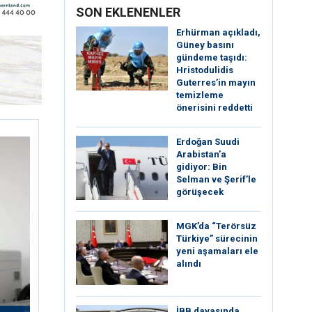
SON EKLENENLER
Erhürman açıkladı,
Güney basını
gündeme taşıdı:
Hristodulidis
Guterres’in mayın
temizleme
önerisini reddetti
Erdoğan Suudi
Arabistan’a
gidiyor: Bin
Selman ve Şerif’le
görüşecek
MGK’da “Terörsüz
Türkiye” sürecinin
yeni aşamaları ele
alındı
İBB davasında