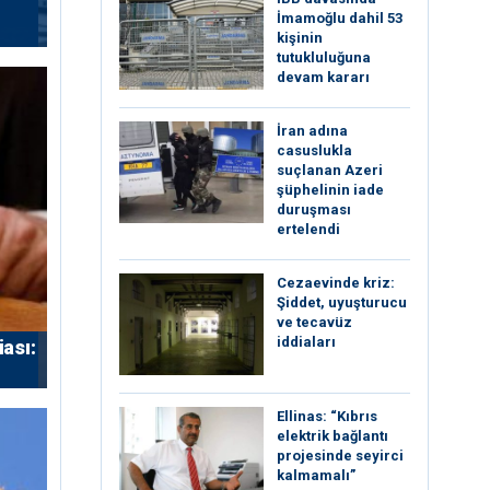
İmamoğlu dahil 53
kişinin
tutukluluğuna
devam kararı
İran adına
casuslukla
suçlanan Azeri
şüphelinin iade
duruşması
ertelendi
Cezaevinde kriz:
Şiddet, uyuşturucu
ve tecavüz
iddiaları
iası:
Ellinas: “Kıbrıs
elektrik bağlantı
projesinde seyirci
kalmamalı”