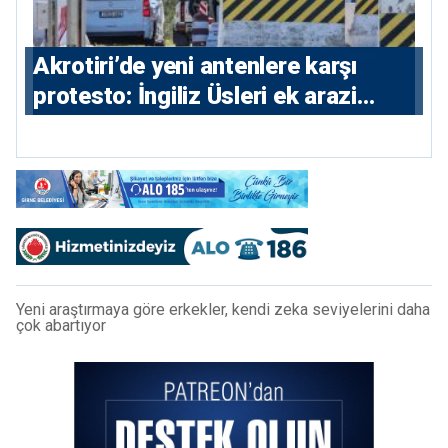
⁠Akrotiri’de yeni antenlere karşı
protesto: İngiliz Üsleri ek arazi
istiyor
Yeni araştırmaya göre erkekler, kendi zeka seviyelerini daha
çok abartıyor