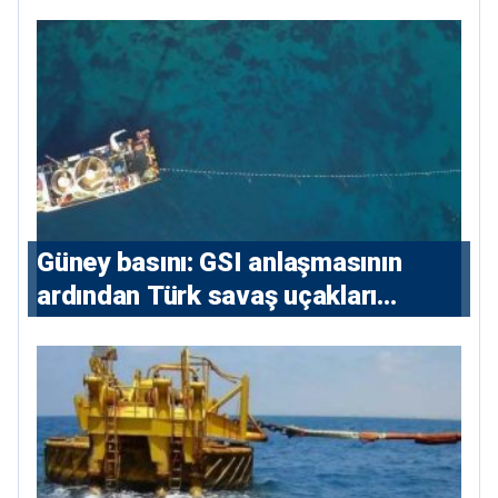
sözleşmelere 6, teslim edilen
konutlara 36 ay
Güney basını: ⁠GSI anlaşmasının
ardından Türk savaş uçakları
yeniden Ege’de