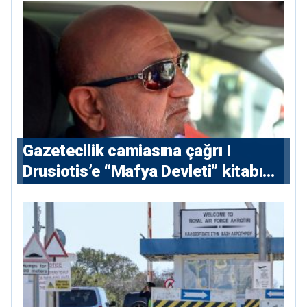
Gazetecilik camiasına çağrı I
⁠Drusiotis’e “Mafya Devleti” kitabı
nedeniyle ikinci ceza soruşturması