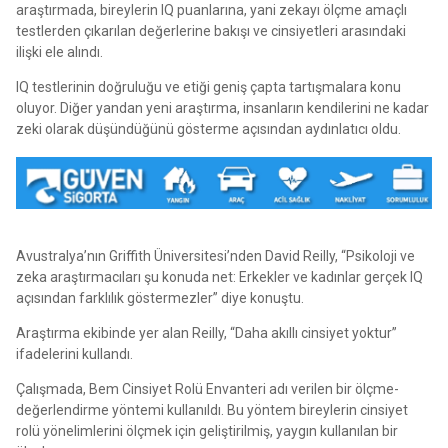
araştırmada, bireylerin IQ puanlarına, yani zekayı ölçme amaçlı
testlerden çıkarılan değerlerine bakışı ve cinsiyetleri arasındaki
ilişki ele alındı.
IQ testlerinin doğruluğu ve etiği geniş çapta tartışmalara konu
oluyor. Diğer yandan yeni araştırma, insanların kendilerini ne kadar
zeki olarak düşündüğünü gösterme açısından aydınlatıcı oldu.
Avustralya’nın Griffith Üniversitesi’nden David Reilly, “Psikoloji ve
zeka araştırmacıları şu konuda net: Erkekler ve kadınlar gerçek IQ
açısından farklılık göstermezler” diye konuştu.
Araştırma ekibinde yer alan Reilly, “Daha akıllı cinsiyet yoktur”
ifadelerini kullandı.
Çalışmada, Bem Cinsiyet Rolü Envanteri adı verilen bir ölçme-
değerlendirme yöntemi kullanıldı. Bu yöntem bireylerin cinsiyet
rolü yönelimlerini ölçmek için geliştirilmiş, yaygın kullanılan bir