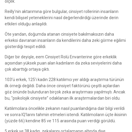
ölçek.
Reilly’nin aktarımına göre bulgular, cinsiyet rollerinin insanların
kendi bilişsel yeteneklerini nasıl değerlendirdiği üzerinde derin
etkileri olduğu anlaşıldı.
Öte yandan, doğumda atanan cinsiyete bakılmaksızın daha
erkeksi davranan insanların da kendilerini daha zeki görme eğilimi
gösterdiği tespit edildi.
Diğer bir deyişle, eem Cinsiyet Rolü Envanterine göre erkeklik
açısından yüksek puan alan kadınların da zeka seviyelerini daha
çok abarttığı ortaya çıktı.
103’ü erkek, 125’i kadın 228 katılımcı yer aldığı araştırma türünün
ilk örneği değildi. Daha önce cinsiyet faktörünü çeşitli açılardan
göz önünde bulunduran birçok zeka araştırması yapılmıştı. Ancak
bu, “psikolojik cinsiyete” odaklanan ilk araştırmalardan biri oldu.
Katılımcılara öncelikle zekanın nasıl puanlandığına dair bilgi verildi
ve sonra IQ’larını tahmin etmeleri istendi. Katılımcıların üçte ikisinin
(yüzde 66) kendine 85 ve 115 arasında puan verdiği görüldü.
5 erkek ve 38 kadın, zekalarını ortalamanın altında diye