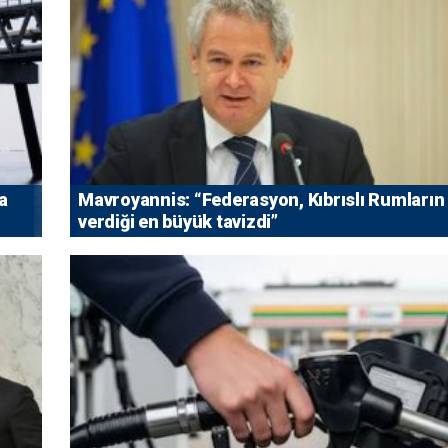
a
Mavroyannis: “Federasyon, Kıbrıslı Rumların
verdiği en büyük tavizdi”