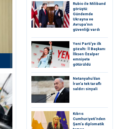
Rubio ile Miliband
görüştü:
Gündemde
Ukrayna ve
Avrupa’nın
güvenliği vardı
Yeni Parti’ye ilk
gözaltı: İl Başkanı
İlksen Özalper
emniyete
götürüldü
Netanyahu’dan
İran’a tek taraflı
saldırı sinyali
Kıbrıs
Cumhuriyeti’nden
Şam’a diplomatik