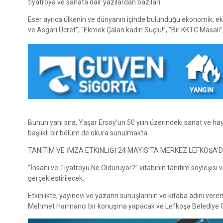
tiyatroya ve sanata dair yazılardan bazıları.
Eser ayrıca ülkenin ve dünyanın içinde bulunduğu ekonomik, ek
ve Asgari Ücret”, “Ekmek Çalan kadın Suçlu!”, “Bir KKTC Masalı”,
Bunun yanı sıra, Yaşar Ersoy’un 50 yılın üzerindeki sanat ve ha
başlıklı bir bölüm de okura sunulmakta.
TANITIM VE İMZA ETKİNLİĞİ 24 MAYIS’TA MERKEZ LEFKOŞA’
“İnsanı ve Tiyatroyu Ne Öldürüyor?” kitabının tanıtım söyleşis
gerçekleştirilecek.
Etkinlikte, yayınevi ve yazarın sunuşlarının ve kitaba adını ver
Mehmet Harmancı bir konuşma yapacak ve Lefkoşa Belediye Orke