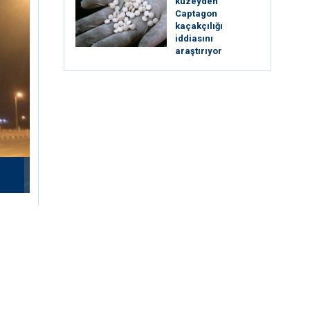
kuzeyden
Captagon
kaçakçılığı
iddiasını
araştırıyor