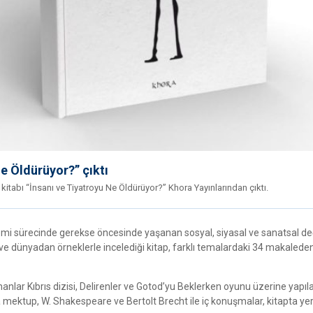
Ne Öldürüyor?” çıktı
 kitabı “İnsanı ve Tiyatroyu Ne Öldürüyor?” Khora Yayınlarından çıktı.
demi sürecinde gerekse öncesinde yaşanan sosyal, siyasal ve sanatsal de
en ve dünyadan örneklerle incelediği kitap, farklı temalardaki 34 makalede
amanlar Kıbrıs dizisi, Delirenler ve Gotod’yu Beklerken oyunu üzerine yapıl
 mektup, W. Shakespeare ve Bertolt Brecht ile iç konuşmalar, kitapta yer