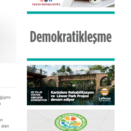
ğişimi
n
an
 alan