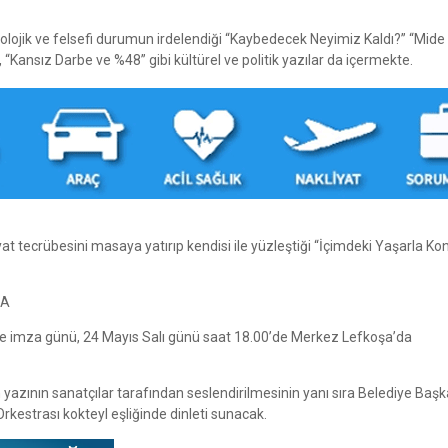
olojik ve felsefi durumun irdelendiği “Kaybedecek Neyimiz Kaldı?” “Mid
 “Kansız Darbe ve %48” gibi kültürel ve politik yazılar da içermekte.
yat tecrübesini masaya yatırıp kendisi ile yüzleştiği “İçimdeki Yaşarla K
DA
i ve imza günü, 24 Mayıs Salı günü saat 18.00’de Merkez Lefkoşa’da
en yazının sanatçılar tarafından seslendirilmesinin yanı sıra Belediye Başk
strası kokteyl eşliğinde dinleti sunacak.