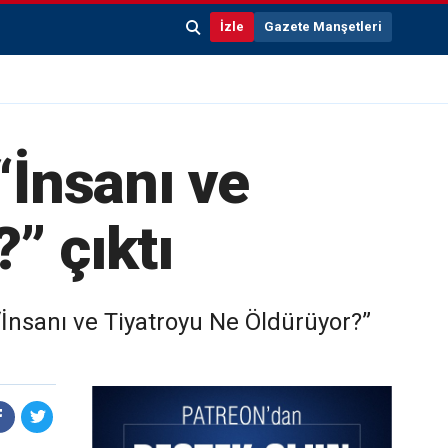
İzle
Gazete Manşetleri
“İnsanı ve
” çıktı
 “İnsanı ve Tiyatroyu Ne Öldürüyor?”