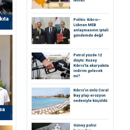
temas
kıta
Politis: Kıbrıs–
Lübnan MEB
anlaşmasının iptali
gündemde değil
Petrol yüzde 12
düştü: Kuzey
Kıbrıs’ta akaryakıta
indirim gelecek
mi?
Kıbrıs’ın ünlü Coral
Bay plajı erozyon
nedeniyle küçüldü
sa
Güney polisi