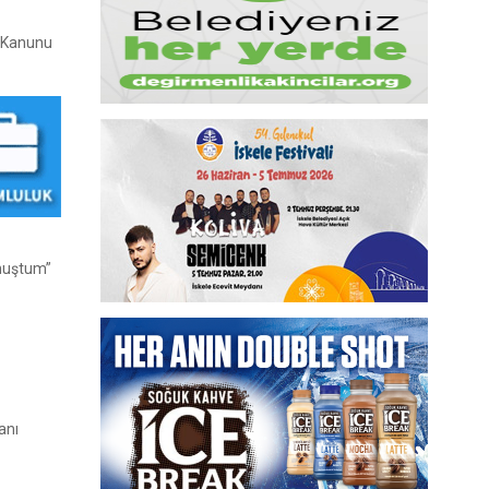
e Kanunu
onuştum”
anı