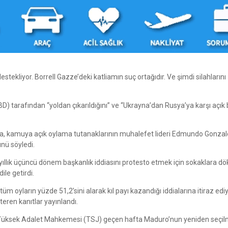
estekliyor. Borrell Gazze’deki katliamın suç ortağıdır. Ve şimdi silahlarını
D) tarafından “yoldan çıkarıldığını” ve “Ukrayna’dan Rusya’ya karşı açık 
da, kamuya açık oylama tutanaklarının muhalefet lideri Edmundo Gonza
nü söyledi.
ı yıllık üçüncü dönem başkanlık iddiasını protesto etmek için sokaklara d
ile getirdi.
oyların yüzde 51,2’sini alarak kıl payı kazandığı iddialarına itiraz ediy
eren kanıtlar yayınlandı.
Yüksek Adalet Mahkemesi (TSJ) geçen hafta Maduro’nun yeniden seçil