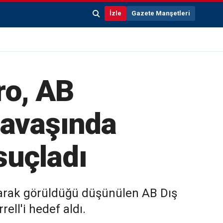
İzle
Gazete Manşetleri
ro, AB
savaşında
suçladı
 olarak görüldüğü düşünülen AB Dış
ell'i hedef aldı.