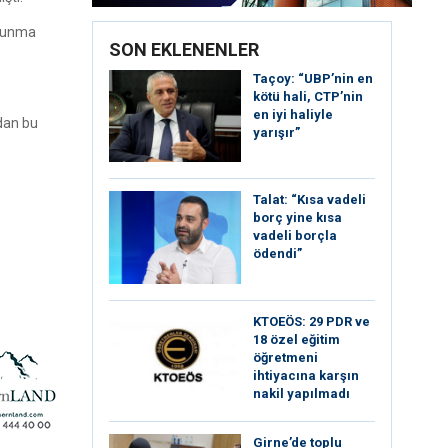
ulunma
SON EKLENENLER
Taçoy: “UBP’nin en
kötü hali, CTP’nin
en iyi haliyle
ndan bu
yarışır”
Talat: “Kısa vadeli
borç yine kısa
vadeli borçla
ödendi”
KTOEÖS: 29 PDR ve
18 özel eğitim
öğretmeni
ihtiyacına karşın
nakil yapılmadı
Girne’de toplu