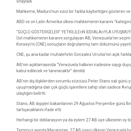
onayladı.
Mahkeme, Maduro’nun ezici bir farkla kaybettiğini gösteren v
ABD ve on Latin Amerika ülkesi mahkemenin kararını “kategorik
“GÜÇLÜ GÖSTERGELER” YETKİLİLEriN İDDİALArıYLA UYUŞMU
Üst mahkemenin kararını sorgulayan AB, Venezuela’nın seçim 
Konseyi’ni (CNE) sonuçların doğrulanmış tam dökümünü yayınl
CNE, şu ana kadar muhalefetin Gonzalez Urrutia’nın açık farkl
AB’nin açıklamasında “Venezuela halkının iradesine saygı duyu
kabul edilecek ve tanınacaktır” denildi.
AB’nin dış ilişkilerden sorumlu sözcüsü Peter Stano salı günü ya
uyuşmadığına dair çok güçlü işaretlere sahip olan sadece Avrupa
ulaştığını belirtti.
Stano, AB dışişleri bakanlarının 29 Ağustos Perşembe günü Brükse
tartışacaklarını ifade etti.
Herhangi bir deklarasyon ya da eylem 27 AB üye ülkesinin oy bir
Temmuz ayında Macaristan, 27 AB üyesi ülkenin Venezuela başka