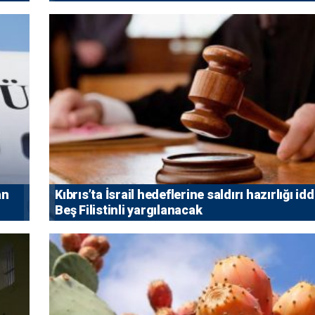
an
Kıbrıs’ta İsrail hedeflerine saldırı hazırlığı idd
Beş Filistinli yargılanacak