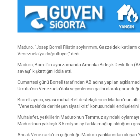
Maduro, “Josep Borrell Filistin soykırımını, Gazze’deki katliamı d
Venezuela’ya doğrultuyor,” dedi.
Maduro, Borrell’in aynı zamanda Amerika Birleşik Devletleri (AB
savaşı” kışkırttığını iddia etti.
Cumartesi günü Borrell tarafından AB adına yapılan açıklama
Urrutia’nın Venezuela’daki seçimlerinin galibi olarak göründüğü
Borrell ayrıca, siyasi muhalefet destekçilerinin Maduro’nun alt
“Venezuela’da derinleşen siyasi kriz” konusundaki endişelerini d
Muhalefet, yetkililerin Maduro’nun Temmuz ayındaki oylamayı tüm 
Maduro’nun yaklaşık 3.5 milyon oy farkla mağlup olduğunu göst
Ancak Venezuela’nın çoğunluğu Maduro yanlılarından oluşan 