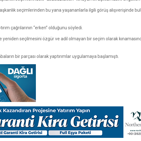
şkanlık seçimlerinden bu yana yaşananlarla ilgili görüş alışverişinde b
ırım çağrılarının “erken” olduğunu söyledi.
de yeniden seçilmesini özgür ve adil olmayan bir seçim olarak kınaması
çabaların bir parçası olarak yaptırımlar uygulamaya başlamıştı.