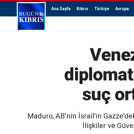
Ana Sayfa
Kıbrıs
Türkiye
Avrupa
Venez
diplomat
suç or
Maduro, AB'nin İsrail'in Gazze'de
İlişkiler ve Güv