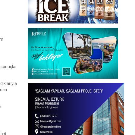
im
 sonuçlar
dıklarıyla
nuca
i
şti.