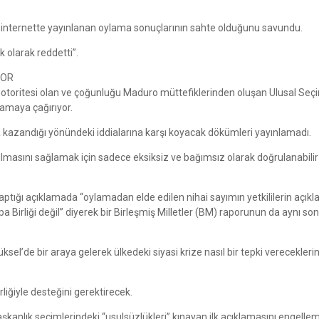
e internette yayınlanan oylama sonuçlarının sahte olduğunu savundu.
 olarak reddetti”.
YOR
otoritesi olan ve çoğunluğu Maduro müttefiklerinden oluşan Ulusal Seç
amaya çağırıyor.
a kazandığı yönündeki iddialarına karşı koyacak dökümleri yayınlamadı.
lmasını sağlamak için sadece eksiksiz ve bağımsız olarak doğrulanabilir
ptığı açıklamada “oylamadan elde edilen nihai sayımın yetkililerin açıkla
 Birliği değil” diyerek bir Birleşmiş Milletler (BM) raporunun da aynı so
l’de bir araya gelerek ülkedeki siyasi krize nasıl bir tepki vereceklerin
liğiyle desteğini gerektirecek.
nlık seçimlerindeki “usulsüzlükleri” kınayan ilk açıklamasını engellemi