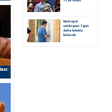
TL’ye ulaştı
Metropol
saldırganı 7 gün
daha tutuklu
kalacak
iası: