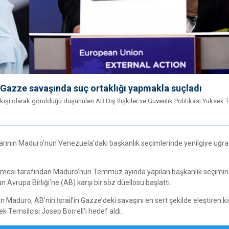
i Gazze savaşında suç ortaklığı yapmakla suçladı
 kişi olarak görüldüğü düşünülen AB Dış İlişkiler ve Güvenlik Politikası Yüksek T
larının Maduro’nun Venezuela’daki başkanlık seçimlerinde yenilgiye uğra
emesi tarafından Maduro’nun Temmuz ayında yapılan başkanlık seçimin
Avrupa Birliği’ne (AB) karşı bir söz düellosu başlattı.
aduro, AB’nin İsrail’in Gazze’deki savaşını en sert şekilde eleştiren ki
k Temsilcisi Josep Borrell’i hedef aldı.