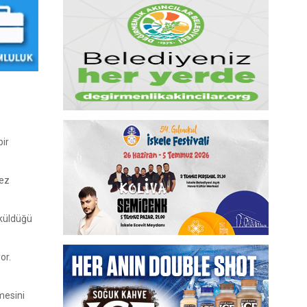
bir
lez
öküldüğü
or.
mesini