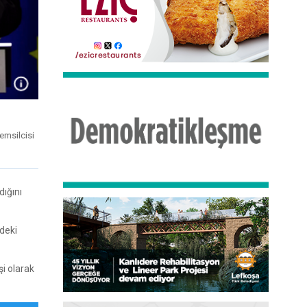
emsilcisi
dığını
deki
şi olarak