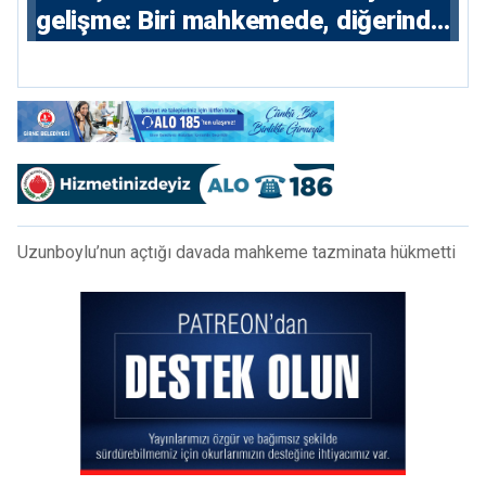
gelişme: Biri mahkemede, diğerinde
7 tutuklu
Uzunboylu’nun açtığı davada mahkeme tazminata hükmetti