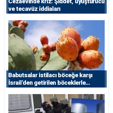
Cezaevinde kriz: Şiddet, uyuşturucu
ve tecavüz iddiaları
Babutsalar istilacı böceğe karşı
İsrail’den getirilen böceklerle
korunacak