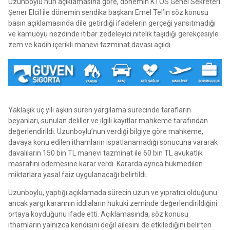
Uzunboylu’nun açıklamasına göre, dönemin KTÖS Genel Sekreteri
Şener Elcil ile dönemin sendika başkanı Emel Tel’in söz konusu
basın açıklamasında dile getirdiği ifadelerin gerçeği yansıtmadığı
ve kamuoyu nezdinde itibar zedeleyici nitelik taşıdığı gerekçesiyle
zem ve kadih içerikli manevi tazminat davası açıldı.
Yaklaşık üç yılı aşkın süren yargılama sürecinde tarafların
beyanları, sunulan deliller ve ilgili kayıtlar mahkeme tarafından
değerlendirildi. Uzunboylu’nun verdiği bilgiye göre mahkeme,
davaya konu edilen ithamların ispatlanamadığı sonucuna vararak
davalıların 150 bin TL manevi tazminat ile 60 bin TL avukatlık
masrafını ödemesine karar verdi. Kararda ayrıca hükmedilen
miktarlara yasal faiz uygulanacağı belirtildi.
Uzunboylu, yaptığı açıklamada sürecin uzun ve yıpratıcı olduğunu
ancak yargı kararının iddiaların hukuki zeminde değerlendirildiğini
ortaya koyduğunu ifade etti. Açıklamasında, söz konusu
ithamların yalnızca kendisini değil ailesini de etkilediğini belirten