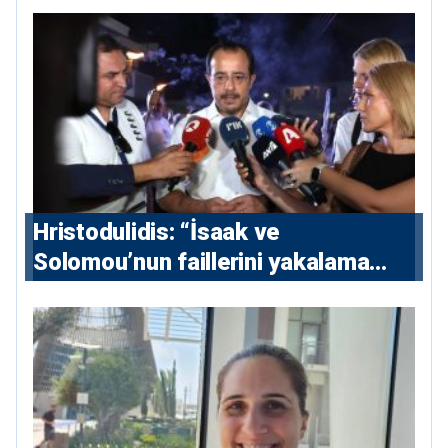
Hristodulidis: “İsaak ve
Solomou’nun faillerini yakalama
çabaları yoğunlaştırılacak; 13 ulusal
ve 5 uluslararası tutuklama emri
çıkarıldı”