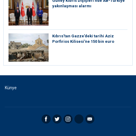
Güney Kıbrıs Dışişleri’nde AB-Türkiye
yakınlaşması alarmı
Kıbrıs’tan Gazze’deki tarihi Aziz
Porfirios Kilisesi’ne 150 bin euro
Künye
Facebook
Twitter
Instagram
RSS
Email