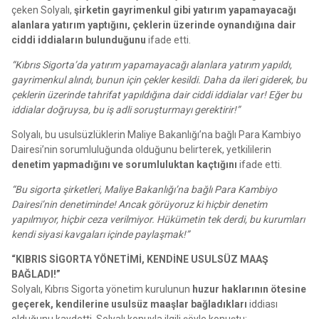
çeken Solyalı,
şirketin gayrimenkul gibi yatırım yapamayacağı
alanlara yatırım yaptığını, çeklerin üzerinde oynandığına dair
ciddi iddiaların bulunduğunu
ifade etti.
“Kıbrıs Sigorta’da yatırım yapamayacağı alanlara yatırım yapıldı,
gayrimenkul alındı, bunun için çekler kesildi. Daha da ileri giderek, bu
çeklerin üzerinde tahrifat yapıldığına dair ciddi iddialar var! Eğer bu
iddialar doğruysa, bu iş adli soruşturmayı gerektirir!”
Solyalı, bu usulsüzlüklerin Maliye Bakanlığı’na bağlı Para Kambiyo
Dairesi’nin sorumluluğunda olduğunu belirterek, yetkililerin
denetim yapmadığını ve sorumluluktan kaçtığını
ifade etti.
“Bu sigorta şirketleri, Maliye Bakanlığı’na bağlı Para Kambiyo
Dairesi’nin denetiminde! Ancak görüyoruz ki hiçbir denetim
yapılmıyor, hiçbir ceza verilmiyor. Hükümetin tek derdi, bu kurumları
kendi siyasi kavgaları içinde paylaşmak!”
“KIBRIS SİGORTA YÖNETİMİ, KENDİNE USULSÜZ MAAŞ
BAĞLADI!”
Solyalı, Kıbrıs Sigorta yönetim kurulunun
huzur haklarının ötesine
geçerek, kendilerine usulsüz maaşlar bağladıkları
iddiası