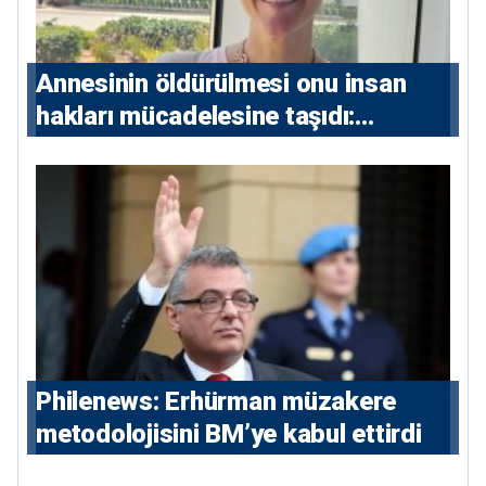
Annesinin öldürülmesi onu insan
hakları mücadelesine taşıdı:
Milletvekili Diana Konstantinidis’in
hikayesi
Philenews: Erhürman müzakere
metodolojisini BM’ye kabul ettirdi