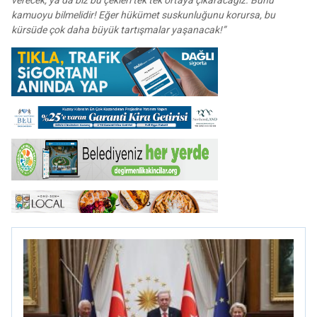
verecek, ya da biz bu çekleri tek tek ortaya çıkaracağız. Bunu
kamuoyu bilmelidir! Eğer hükümet suskunluğunu korursa, bu
kürsüde çok daha büyük tartışmalar yaşanacak!”