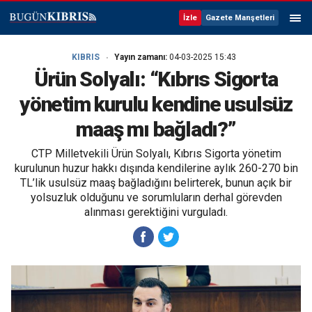
İzle
Gazete Manşetleri
KIBRIS
Yayın zamanı:
04-03-2025 15:43
Ürün Solyalı: “Kıbrıs Sigorta
yönetim kurulu kendine usulsüz
maaş mı bağladı?”
CTP Milletvekili Ürün Solyalı, Kıbrıs Sigorta yönetim
kurulunun huzur hakkı dışında kendilerine aylık 260-270 bin
TL’lik usulsüz maaş bağladığını belirterek, bunun açık bir
yolsuzluk olduğunu ve sorumluların derhal görevden
alınması gerektiğini vurguladı.