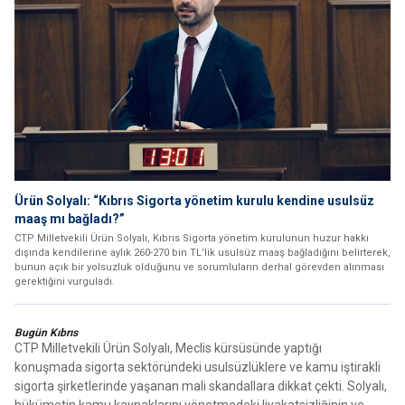
Ürün Solyalı: “Kıbrıs Sigorta yönetim kurulu kendine usulsüz
maaş mı bağladı?”
CTP Milletvekili Ürün Solyalı, Kıbrıs Sigorta yönetim kurulunun huzur hakkı
dışında kendilerine aylık 260-270 bin TL’lik usulsüz maaş bağladığını belirterek,
bunun açık bir yolsuzluk olduğunu ve sorumluların derhal görevden alınması
gerektiğini vurguladı.
Bugün Kıbrıs
CTP Milletvekili Ürün Solyalı, Meclis kürsüsünde yaptığı
konuşmada sigorta sektöründeki usulsüzlüklere ve kamu iştirakli
sigorta şirketlerinde yaşanan mali skandallara dikkat çekti. Solyalı,
hükümetin kamu kaynaklarını yönetmedeki liyakatsizliğinin ve