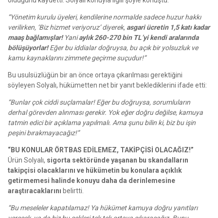
olduğunu kaydetti. Solyalı konuyla ilgili şöyle konuştu:
“Yönetim kurulu üyeleri, kendilerine normalde sadece huzur hakkı
verilirken, ‘Biz hizmet veriyoruz’ diyerek,
asgari ücretin 1,5 katı kadar
maaş bağlamışlar!
Yani
aylık 260-270 bin TL’yi kendi aralarında
bölüşüyorlar!
Eğer bu iddialar doğruysa, bu açık bir yolsuzluk ve
kamu kaynaklarını zimmete geçirme suçudur!”
Bu usulsüzlüğün bir an önce ortaya çıkarılması gerektiğini
söyleyen Solyalı, hükümetten net bir yanıt beklediklerini ifade etti:
“Bunlar çok ciddi suçlamalar! Eğer bu doğruysa, sorumluların
derhal görevden alınması gerekir. Yok eğer doğru değilse, kamuya
tatmin edici bir açıklama yapılmalı. Ama şunu bilin ki, biz bu işin
peşini bırakmayacağız!”
“BU KONULAR ÖRTBAS EDİLEMEZ, TAKİPÇİSİ OLACAĞIZ!”
Ürün Solyalı,
sigorta sektöründe yaşanan bu skandalların
takipçisi olacaklarını ve hükümetin bu konulara açıklık
getirmemesi halinde konuyu daha da derinlemesine
araştıracaklarını
belirtti.
“Bu meseleler kapatılamaz! Ya hükümet kamuya doğru yanıtları