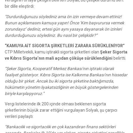
verdiğinin ortaya çıktığını belirten Solyalı, bu çelişkili durumu sert
bir dille eleştirdi:
“Durdurduğunuzu söylediniz ama ön izin vermeye devam ettiniz!
Bunun açıklamasını kamuya yapın! Önce ‘Kim başvurursa vermek
zorundayız’ dediniz, ertesi gün aynı yasaya dayanarak ön izinleri
durdurduğunuzu söylediniz. Bu nasıl bir çelişkidir?”
“KAMUYA AİT SİGORTA ŞİRKETLERİ ZARARA SÜRÜKLENİYOR”
CTP Milletvekili, kamu iştirakli sigorta şirketleri olan
Şeker Sigorta
ve Kıbrıs Sigorta’nın mali açıdan çöküşe sürüklendiğini
belirtti.
“Şeker Sigorta, Kooperatif Merkez Bankası’nın iştiraki olarak
faaliyet gösteriyor. Kıbrıs Sigorta ise Kalkınma Bankası’nın hissedar
olduğu bir şirket. Ancak bu iki sigorta şirketine baktığımızda,
hükümetin yönetim liyakatsizliğinin en büyük göstergelerinden
biriyle karşılaşıyoruz.”
Vergi listelerinde ilk 200 içinde olması beklenen sigorta
şirketlerinin büyük zarar ettiğini vurgulayan Solyalı, şu çarpıcı
verileri paylaştı:
“Bankacılık ve sigortacılık en çok kazandıran finans sektörleri