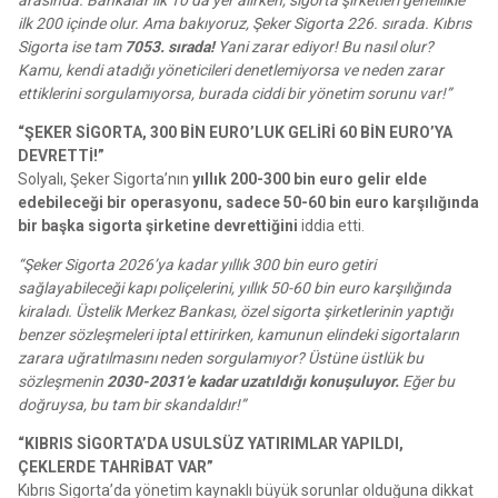
arasında. Bankalar ilk 10’da yer alırken, sigorta şirketleri genellikle
ilk 200 içinde olur. Ama bakıyoruz, Şeker Sigorta 226. sırada. Kıbrıs
Sigorta ise tam
7053. sırada!
Yani zarar ediyor! Bu nasıl olur?
Kamu, kendi atadığı yöneticileri denetlemiyorsa ve neden zarar
ettiklerini sorgulamıyorsa, burada ciddi bir yönetim sorunu var!”
“ŞEKER SİGORTA, 300 BİN EURO’LUK GELİRİ 60 BİN EURO’YA
DEVRETTİ!”
Solyalı, Şeker Sigorta’nın
yıllık 200-300 bin euro gelir elde
edebileceği bir operasyonu, sadece 50-60 bin euro karşılığında
bir başka sigorta şirketine devrettiğini
iddia etti.
“Şeker Sigorta 2026’ya kadar yıllık 300 bin euro getiri
sağlayabileceği kapı poliçelerini, yıllık 50-60 bin euro karşılığında
kiraladı. Üstelik Merkez Bankası, özel sigorta şirketlerinin yaptığı
benzer sözleşmeleri iptal ettirirken, kamunun elindeki sigortaların
zarara uğratılmasını neden sorgulamıyor? Üstüne üstlük bu
sözleşmenin
2030-2031’e kadar uzatıldığı konuşuluyor.
Eğer bu
doğruysa, bu tam bir skandaldır!”
“KIBRIS SİGORTA’DA USULSÜZ YATIRIMLAR YAPILDI,
ÇEKLERDE TAHRİBAT VAR”
Kıbrıs Sigorta’da yönetim kaynaklı büyük sorunlar olduğuna dikkat