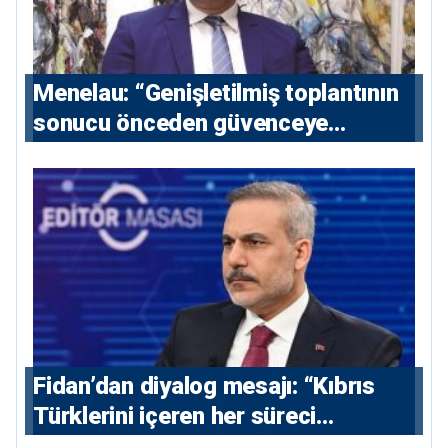
Menelau: “Genişletilmiş toplantının
sonucu önceden güvenceye
alınmalı”
Fidan’dan diyalog mesajı: “Kıbrıs
Türklerini içeren her süreci
destekliyoruz”