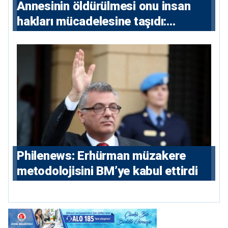
Annesinin öldürülmesi onu insan
hakları mücadelesine taşıdı:
Milletvekili Diana Konstantinidis’in
hikayesi
Philenews: Erhürman müzakere
metodolojisini BM’ye kabul ettirdi