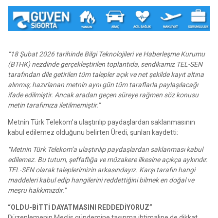
“18 Şubat 2026 tarihinde Bilgi Teknolojileri ve Haberleşme Kurumu
(BTHK) nezdinde gerçekleştirilen toplantıda, sendikamız TEL-SEN
tarafından dile getirilen tüm talepler açık ve net şekilde kayıt altına
alınmış; hazırlanan metnin aynı gün tüm taraflarla paylaşılacağı
ifade edilmiştir. Ancak aradan geçen süreye rağmen söz konusu
metin tarafımıza iletilmemiştir.”
Metnin Türk Telekom’a ulaştırılıp paydaşlardan saklanmasının
kabul edilemez olduğunu belirten Üredi, şunları kaydetti:
“Metnin Türk Telekom’a ulaştırılıp paydaşlardan saklanması kabul
edilemez. Bu tutum, şeffaflığa ve müzakere ilkesine açıkça aykırıdır.
TEL-SEN olarak taleplerimizin arkasındayız. Karşı tarafın hangi
maddeleri kabul edip hangilerini reddettiğini bilmek en doğal ve
meşru hakkımızdır.”
“OLDU-BİTTİ DAYATMASINI REDDEDİYORUZ”
Düzenlemenin Meclis gündemine taşınma ihtimaline de dikkat