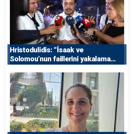
Hristodulidis: “İsaak ve
Solomou’nun faillerini yakalama
çabaları yoğunlaştırılacak; 13 ulusal
ve 5 uluslararası tutuklama emri
çıkarıldı”