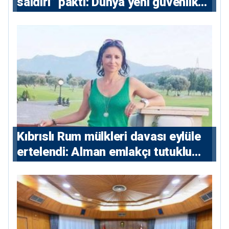
saldırı” paktı: Dünya yeni güvenlik
eksenini tartışıyor
Kıbrıslı Rum mülkleri davası eylüle
ertelendi: Alman emlakçı tutuklu
kalacak