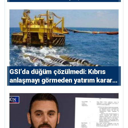
yeniden Ege’de
GSI’da düğüm çözülmedi: Kıbrıs
anlaşmayı görmeden yatırım kararı
vermeyecek