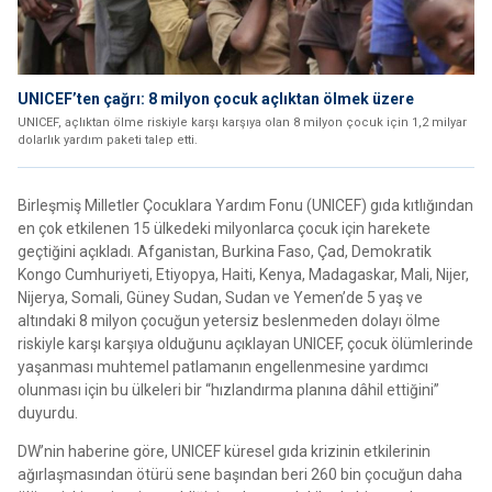
UNICEF’ten çağrı: 8 milyon çocuk açlıktan ölmek üzere
UNICEF, açlıktan ölme riskiyle karşı karşıya olan 8 milyon çocuk için 1,2 milyar
dolarlık yardım paketi talep etti.
Birleşmiş Milletler Çocuklara Yardım Fonu (UNICEF) gıda kıtlığından
en çok etkilenen 15 ülkedeki milyonlarca çocuk için harekete
geçtiğini açıkladı. Afganistan, Burkina Faso, Çad, Demokratik
Kongo Cumhuriyeti, Etiyopya, Haiti, Kenya, Madagaskar, Mali, Nijer,
Nijerya, Somali, Güney Sudan, Sudan ve Yemen’de 5 yaş ve
altındaki 8 milyon çocuğun yetersiz beslenmeden dolayı ölme
riskiyle karşı karşıya olduğunu açıklayan UNICEF, çocuk ölümlerinde
yaşanması muhtemel patlamanın engellenmesine yardımcı
olunması için bu ülkeleri bir “hızlandırma planına dâhil ettiğini”
duyurdu.
DW’nin haberine göre, UNICEF küresel gıda krizinin etkilerinin
ağırlaşmasından ötürü sene başından beri 260 bin çocuğun daha