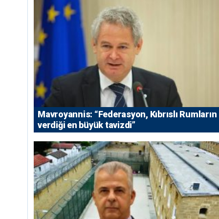
Mavroyannis: “Federasyon, Kıbrıslı Rumların
verdiği en büyük tavizdi”