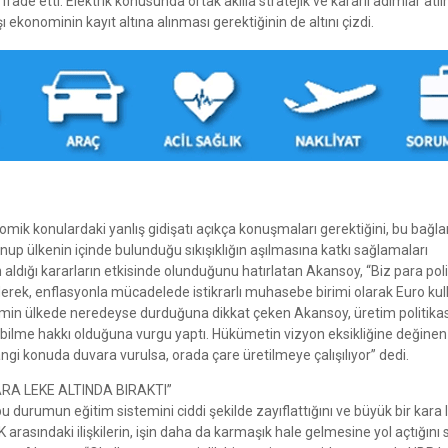
ade etti. Elektrik konusunda ortak akılla stratejik ve kararlı adımlar atı
 ekonominin kayıt altına alınması gerektiğinin de altını çizdi.
mik konulardaki yanlış gidişatı açıkça konuşmaları gerektiğini, bu bağ
nup ülkenin içinde bulunduğu sıkışıklığın aşılmasına katkı sağlamaları
n aldığı kararların etkisinde olunduğunu hatırlatan Akansoy, “Biz para poli
 ederek, enflasyonla mücadelede istikrarlı muhasebe birimi olarak Euro ku
imin ülkede neredeyse durduğuna dikkat çeken Akansoy, üretim politikas
ebilme hakkı olduğuna vurgu yaptı. Hükümetin vizyon eksikliğine değinen
i konuda duvara vurulsa, orada çare üretilmeye çalışılıyor” dedi.
RA LEKE ALTINDA BIRAKTI”
durumun eğitim sistemini ciddi şekilde zayıflattığını ve büyük bir kara 
rasındaki ilişkilerin, işin daha da karmaşık hale gelmesine yol açtığını s