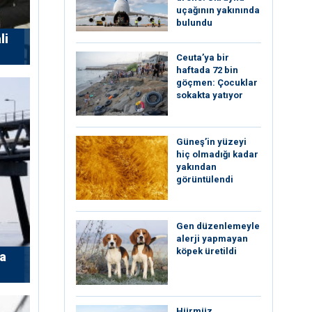
uçağının yakınında
bulundu
li
Ceuta’ya bir
haftada 72 bin
göçmen: Çocuklar
sokakta yatıyor
Güneş’in yüzeyi
hiç olmadığı kadar
yakından
görüntülendi
Gen düzenlemeyle
alerji yapmayan
köpek üretildi
’a
Hürmüz