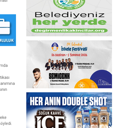
lması
lamda
tikası
llanımına
ının
leke
öyledi.