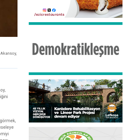
. Akansoy,
oy,
iğini
k görmek,
Meseleye
omiyi