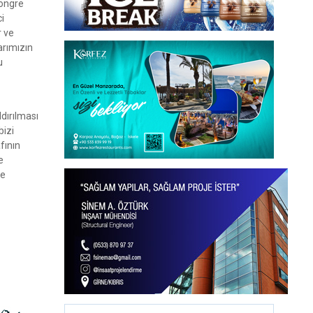
kongre
i
r ve
arımızın
u
dırılması
bizi
fının
e
me