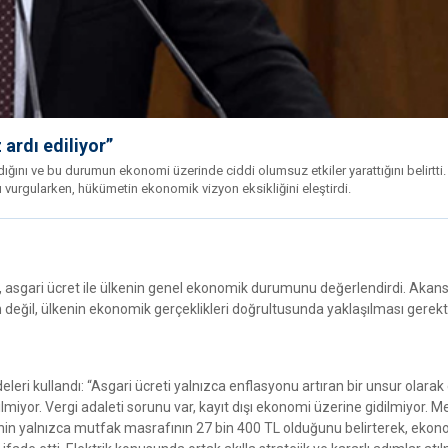
ardı ediliyor”
ığını ve bu durumun ekonomi üzerinde ciddi olumsuz etkiler yarattığını belirtti
vurgularken, hükümetin ekonomik vizyon eksikliğini eleştirdi.
 asgari ücret ile ülkenin genel ekonomik durumunu değerlendirdi. Akans
 değil, ülkenin ekonomik gerçeklikleri doğrultusunda yaklaşılması gerekt
leri kullandı: “Asgari ücreti yalnızca enflasyonu artıran bir unsur olara
tilmiyor. Vergi adaleti sorunu var, kayıt dışı ekonomi üzerine gidilmiyor. 
ilenin yalnızca mutfak masrafının 27 bin 400 TL olduğunu belirterek, ekon