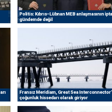
Politis: Kıbrıs–Lübnan MEB anlaşmasının ipta
gündemde değil
arı
Fransız Meridiam, Great Sea Interconnector
çoğunluk hissedarı olarak giriyor