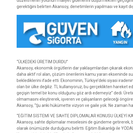
düzeltmenin yolunun maliyet giderlerini düşürmekten geçtiğini if
gerektiğini belirten Akansoy, denetimlerin yapılması ve kayıt dışı
“ÜLKEDEKİ ÜRETİM DURDU”
Akansoy, ekonomik örgütlerin dar yaklaşımlardan çıkarak ekono
daha aktif rol alan, çözüm önerilerini kamu yararı ekseninde su
beklediklerini ifade etti. Ekonominin, Türkiye’deki siyasi iradeni
olan bir ülke değiliz. TL kullanıyoruz, bu gerçeklikten hareket
geçişin temel bir konu olduğunu göz ardı edemeyiz” dedi. Üret
olmamasını eleştirerek, işveren ve çalışanların geleceği öngör
Akansoy, “Şu anki hükümette vizyon ve gaile yok. Ne zaman hang
“EĞİTİM SİSTEMİ VE SAHTE DİPLOMALAR KONUSU ÜLKEYİ KA
Akansoy, sahte diplomalar meselesini de gündeme getirerek, bu 
olarak önümüzde durduğunu belirtti. Eğitim Bakanlığı ile YÖDAK a