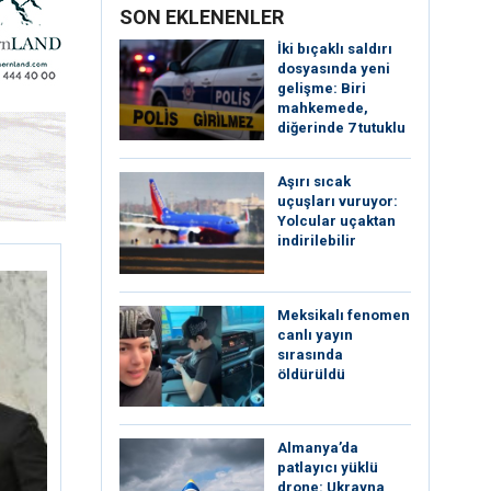
SON EKLENENLER
İki bıçaklı saldırı
dosyasında yeni
gelişme: Biri
mahkemede,
diğerinde 7 tutuklu
Aşırı sıcak
uçuşları vuruyor:
Yolcular uçaktan
indirilebilir
Meksikalı fenomen
canlı yayın
sırasında
öldürüldü
Almanya’da
patlayıcı yüklü
drone: Ukrayna