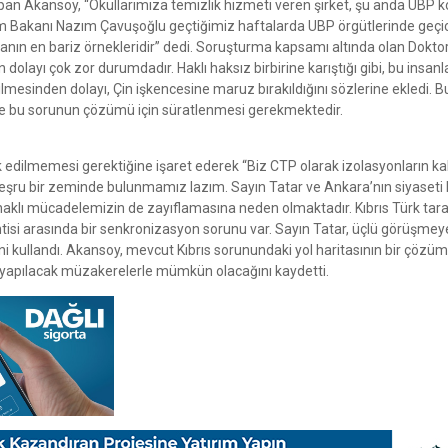
pan Akansoy, “Okullarımıza temizlik hizmeti veren şirket, şu anda UBP 
im Bakanı Nazım Çavuşoğlu geçtiğimiz haftalarda UBP örgütlerinde geçic
nın en bariz örnekleridir” dedi. Soruşturma kapsamı altında olan Dokto
dolayı çok zor durumdadır. Haklı haksız birbirine karıştığı gibi, bu insanl
mesinden dolayı, Çin işkencesine maruz bırakıldığını sözlerine ekledi. B
 önce bu sorunun çözümü için süratlenmesi gerekmektedir.
dilmemesi gerektiğine işaret ederek “Biz CTP olarak izolasyonların kal
şru bir zeminde bulunmamız lazım. Sayın Tatar ve Ankara’nın siyaseti 
haklı mücadelemizin de zayıflamasına neden olmaktadır. Kıbrıs Türk tara
entisi arasında bir senkronizasyon sorunu var. Sayın Tatar, üçlü görüşmey
ini kullandı. Akansoy, mevcut Kıbrıs sorunundaki yol haritasının bir çözü
yapılacak müzakerelerle mümkün olacağını kaydetti.