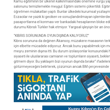
Kamu eğitiminin bir ülkenin kalkınmasındaki önemine vurgu ya
salonunu temizlemekle meşgul. Eğitim sistemi çökertildi. Eğit
öğretmen mülakatları yaptı. Bunlar ülkedeki kurumsal yozlaşma
Eczacılar ne yazık ki geciken ve sonuçlandırılmayan işlemlerden 
pasaportlarına el konması ver bankadaki hesaplarının bloke edil
durumu Kıbrıslı Türkler hak etmiyor. Yargısal işleyişin bir an
“KIBRIS SORUNUNDA OYUN DIŞINDA KALIYORUZ”
Kıbrıs sorununa da değinen Akansoy, müzakere masasının terk e
için elbette mücadele ediyoruz. Ancak bunu yapabilmek için me
meşru zeminin dışına itti. Bu durum izolasyonlar konusundaki 
siyaseti ile uluslararası camianın ve toplumların siyaseti, bekl
gitmem diyor. Bu yaklaşım bizi oyunun dışında bırakır” ifadeler
götürmeyeceğini belirterek, çözümün ancak BM çerçevesinde 