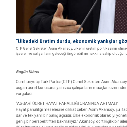
“Ülkedeki üretim durdu, ekonomik yanlışlar göz 
CTP Genel Sekreteri Asım Akansoy, ülkenin üretim politikasının olmad
işveren ve çalışanların geleceği öngörebilme hakkına sahip olduğunu 
Bugün Kıbrıs
Cumhuriyetçi Türk Partisi (CTP) Genel Sekreteri Asım Akansoy,
asgari ücret konusuna yalnızca çalışanların maaşları üzerinden
vurguladı.
“ASGARİ ÜCRET HAYAT PAHALILIĞI ORANINDA ARTMALI”
Hayat pahalılığı meselesine dikkat çeken Asım Akansoy, şu ifade
dar ve tek yanlı bir bakış açısıdır. Ülke ekonomik olarak iyi yöne
geniş bir perspektiften bakmalıyız.” Akansoy, dört kişilik bir a