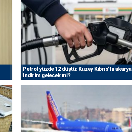
Petrol yüzde 12 düştü: Kuzey Kıbrıs’ta akarya
indirim gelecek mi?