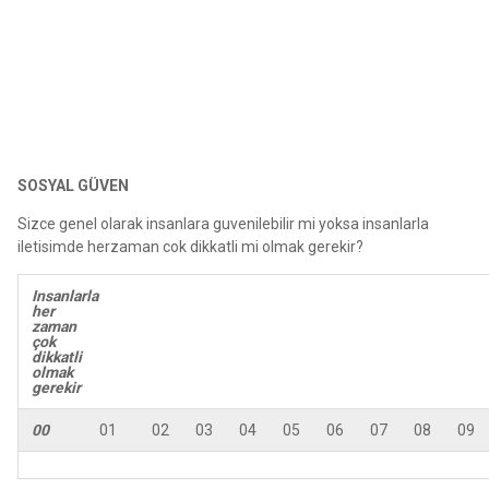
SOSYAL GÜVEN
Sizce genel olarak insanlara guvenilebilir mi yoksa insanlarla
iletisimde herzaman cok dikkatli mi olmak gerekir?
Insanlarla
her
zaman
çok
dikkatli
olmak
gerekir
00
01
02
03
04
05
06
07
08
09