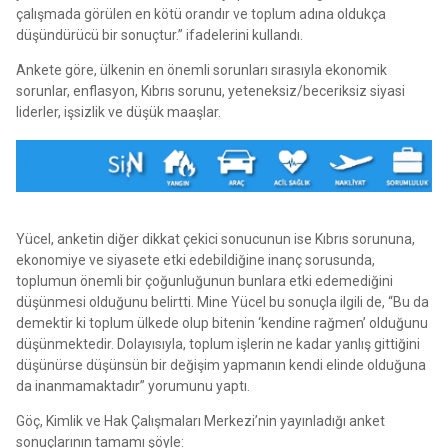
çalışmada görülen en kötü orandır ve toplum adına oldukça
düşündürücü bir sonuçtur.” ifadelerini kullandı.
Ankete göre, ülkenin en önemli sorunları sırasıyla ekonomik
sorunlar, enflasyon, Kıbrıs sorunu, yeteneksiz/beceriksiz siyasi
liderler, işsizlik ve düşük maaşlar.
Yücel, anketin diğer dikkat çekici sonucunun ise Kıbrıs sorununa,
ekonomiye ve siyasete etki edebildiğine inanç sorusunda,
toplumun önemli bir çoğunluğunun bunlara etki edemediğini
düşünmesi olduğunu belirtti. Mine Yücel bu sonuçla ilgili de, “Bu da
demektir ki toplum ülkede olup bitenin ‘kendine rağmen’ olduğunu
düşünmektedir. Dolayısıyla, toplum işlerin ne kadar yanlış gittiğini
düşünürse düşünsün bir değişim yapmanın kendi elinde olduğuna
da inanmamaktadır” yorumunu yaptı.
Göç, Kimlik ve Hak Çalışmaları Merkezi’nin yayınladığı anket
sonuçlarının tamamı şöyle: