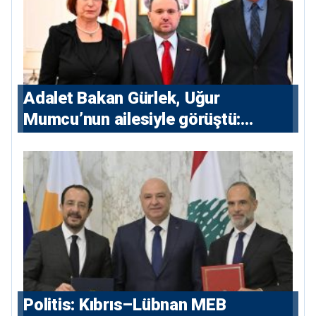
Adalet Bakan Gürlek, Uğur
Mumcu’nun ailesiyle görüştü:
“Karanlıkta kalan bazı olaylar var,
devlet isterse her olayı ortaya
çıkarır”
Politis: Kıbrıs–Lübnan MEB