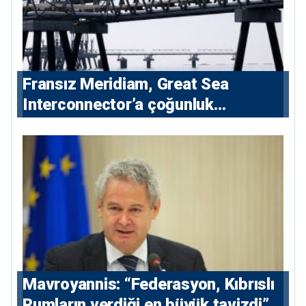
Fransız Meridiam, Great Sea
Interconnector’a çoğunluk
hissedarı olarak giriyor
Mavroyannis: “Federasyon, Kıbrıslı
Rumların verdiği en büyük tavizdi”