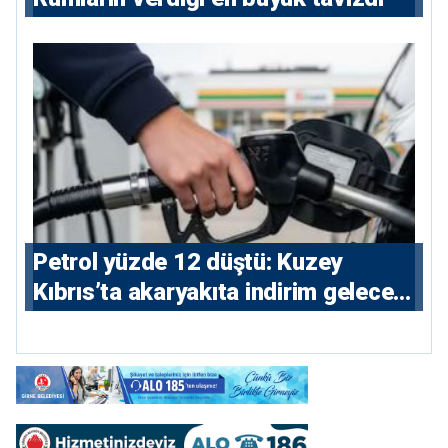
Petrol yüzde 12 düştü: Kuzey
Kıbrıs’ta akaryakıta indirim gelecek
mi?