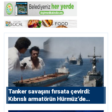
Tanker savaşını fırsata çevirdi:
Kıbrıslı armatörün Hürmüz’de
yükselişi