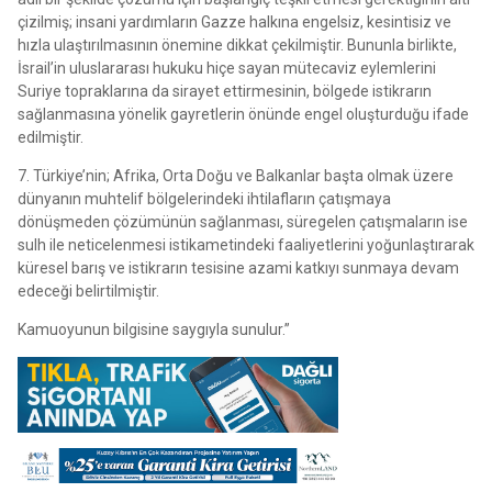
çizilmiş; insani yardımların Gazze halkına engelsiz, kesintisiz ve
hızla ulaştırılmasının önemine dikkat çekilmiştir. Bununla birlikte,
İsrail’in uluslararası hukuku hiçe sayan mütecaviz eylemlerini
Suriye topraklarına da sirayet ettirmesinin, bölgede istikrarın
sağlanmasına yönelik gayretlerin önünde engel oluşturduğu ifade
edilmiştir.
7. Türkiye’nin; Afrika, Orta Doğu ve Balkanlar başta olmak üzere
dünyanın muhtelif bölgelerindeki ihtilafların çatışmaya
dönüşmeden çözümünün sağlanması, süregelen çatışmaların ise
sulh ile neticelenmesi istikametindeki faaliyetlerini yoğunlaştırarak
küresel barış ve istikrarın tesisine azami katkıyı sunmaya devam
edeceği belirtilmiştir.
Kamuoyunun bilgisine saygıyla sunulur.”