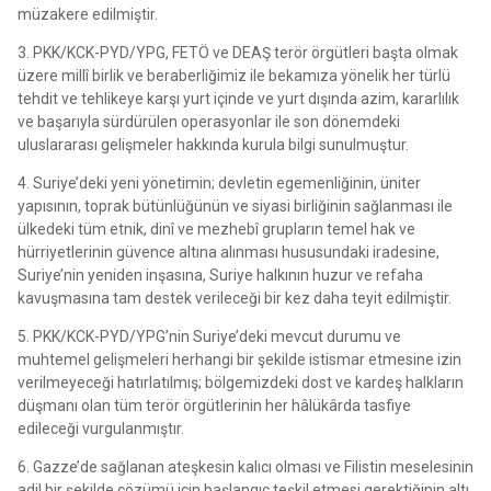
müzakere edilmiştir.
3. PKK/KCK-PYD/YPG, FETÖ ve DEAŞ terör örgütleri başta olmak
üzere millî birlik ve beraberliğimiz ile bekamıza yönelik her türlü
tehdit ve tehlikeye karşı yurt içinde ve yurt dışında azim, kararlılık
ve başarıyla sürdürülen operasyonlar ile son dönemdeki
uluslararası gelişmeler hakkında kurula bilgi sunulmuştur.
4. Suriye’deki yeni yönetimin; devletin egemenliğinin, üniter
yapısının, toprak bütünlüğünün ve siyasi birliğinin sağlanması ile
ülkedeki tüm etnik, dinî ve mezhebî grupların temel hak ve
hürriyetlerinin güvence altına alınması hususundaki iradesine,
Suriye’nin yeniden inşasına, Suriye halkının huzur ve refaha
kavuşmasına tam destek verileceği bir kez daha teyit edilmiştir.
5. PKK/KCK-PYD/YPG’nin Suriye’deki mevcut durumu ve
muhtemel gelişmeleri herhangi bir şekilde istismar etmesine izin
verilmeyeceği hatırlatılmış; bölgemizdeki dost ve kardeş halkların
düşmanı olan tüm terör örgütlerinin her hâlükârda tasfiye
edileceği vurgulanmıştır.
6. Gazze’de sağlanan ateşkesin kalıcı olması ve Filistin meselesinin
adil bir şekilde çözümü için başlangıç teşkil etmesi gerektiğinin altı