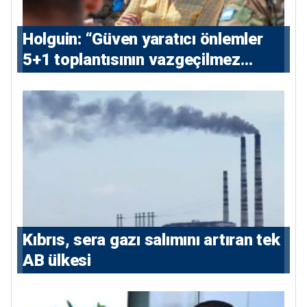
⁠Holguin: “Güven yaratıcı önlemler
5+1 toplantısının vazgeçilmez
koşulu”
Kıbrıs, sera gazı salımını artıran tek
AB ülkesi