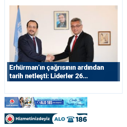
başvuru yaptı
Erhürman’ın çağrısının ardından
tarih netleşti: Liderler 26
Ağustos’ta buluşacak