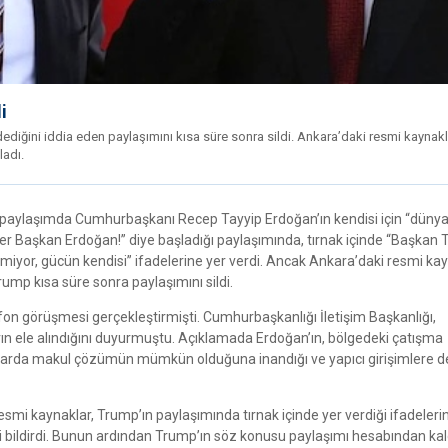
i
 dediğini iddia eden paylaşımını kısa süre sonra sildi. Ankara’daki resmi kaynakl
ladı.
paylaşımda Cumhurbaşkanı Recep Tayyip Erdoğan’ın kendisi için “dünya
kürler Başkan Erdoğan!” diye başladığı paylaşımında, tırnak içinde “Başkan
tmiyor, gücün kendisi” ifadelerine yer verdi. Ancak Ankara’daki resmi kay
ump kısa süre sonra paylaşımını sildi.
on görüşmesi gerçekleştirmişti. Cumhurbaşkanlığı İletişim Başkanlığı,
arın ele alındığını duyurmuştu. Açıklamada Erdoğan’ın, bölgedeki çatışma
nularda makul çözümün mümkün olduğuna inandığı ve yapıcı girişimlere d
mi kaynaklar, Trump’ın paylaşımında tırnak içinde yer verdiği ifadeleri
i bildirdi. Bunun ardından Trump’ın söz konusu paylaşımı hesabından kald