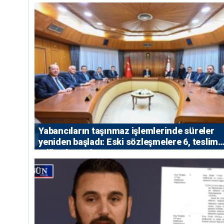
Yabancıların taşınmaz işlemlerinde süreler
yeniden başladı: Eski sözleşmelere 6, teslim
edilen konutlara 36 ay