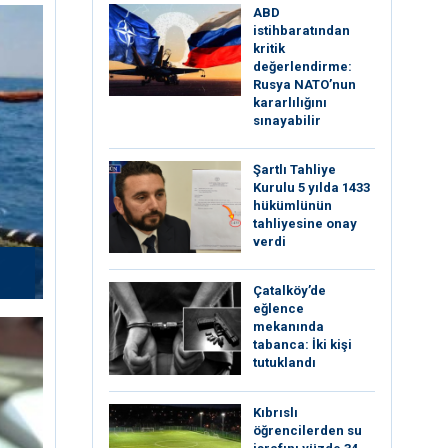
ABD
istihbaratından
kritik
değerlendirme:
Rusya NATO’nun
kararlılığını
sınayabilir
Şartlı Tahliye
Kurulu 5 yılda 1433
hükümlünün
tahliyesine onay
verdi
Çatalköy’de
eğlence
mekanında
tabanca: İki kişi
tutuklandı
Kıbrıslı
öğrencilerden su