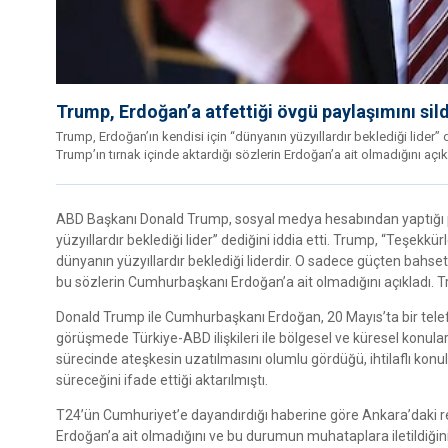
Trump, Erdoğan’a atfettiği övgü paylaşımını sild
Trump, Erdoğan’ın kendisi için “dünyanın yüzyıllardır beklediği lider”
Trump’ın tırnak içinde aktardığı sözlerin Erdoğan’a ait olmadığını açık
ABD Başkanı Donald Trump, sosyal medya hesabından yaptığı 
yüzyıllardır beklediği lider” dediğini iddia etti. Trump, “Teşek
dünyanın yüzyıllardır beklediği liderdir. O sadece güçten bahse
bu sözlerin Cumhurbaşkanı Erdoğan’a ait olmadığını açıkladı. Tr
Donald Trump ile Cumhurbaşkanı Erdoğan, 20 Mayıs’ta bir telef
görüşmede Türkiye-ABD ilişkileri ile bölgesel ve küresel konul
sürecinde ateşkesin uzatılmasını olumlu gördüğü, ihtilaflı ko
süreceğini ifade ettiği aktarılmıştı.
T24’ün Cumhuriyet’e dayandırdığı haberine göre Ankara’daki res
Erdoğan’a ait olmadığını ve bu durumun muhataplara iletildiğin