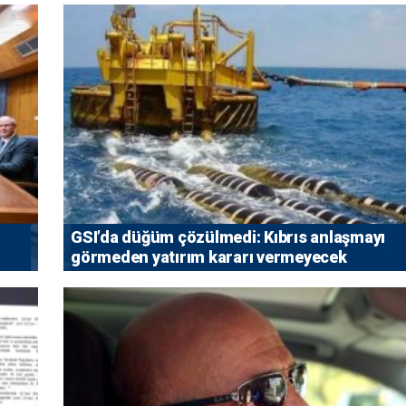
GSI’da düğüm çözülmedi: Kıbrıs anlaşmayı
görmeden yatırım kararı vermeyecek