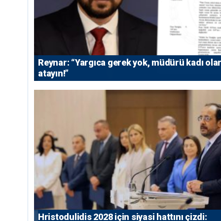
Reynar: “Yargıca gerek yok, müdürü kadı ola
atayın!”
⁠Hristodulidis 2028 için siyasi hattını çizdi: