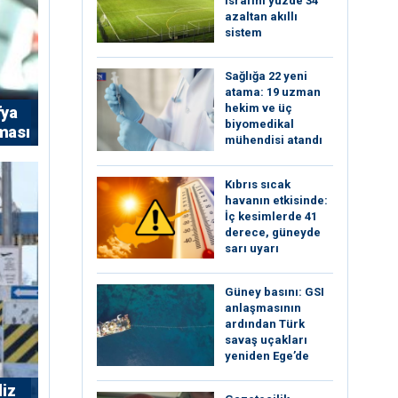
israfını yüzde 34
azaltan akıllı
sistem
Sağlığa 22 yeni
atama: 19 uzman
hekim ve üç
fya
biyomedikal
rması
mühendisi atandı
Kıbrıs sıcak
havanın etkisinde:
İç kesimlerde 41
derece, güneyde
sarı uyarı
Güney basını: ⁠GSI
anlaşmasının
ardından Türk
savaş uçakları
yeniden Ege’de
liz