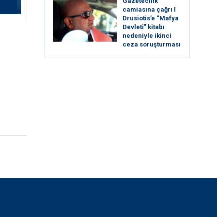
Gazetecilik
camiasına çağrı I
⁠Drusiotis’e “Mafya
Devleti” kitabı
nedeniyle ikinci
ceza soruşturması