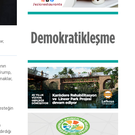
ar,
nın
 Trump,
naklar,
esteğin
n
ırdığı