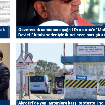
rak
Gazetecilik camiasına çağrı I ⁠Drusiotis’e “Ma
Devleti” kitabı nedeniyle ikinci ceza soruştu
⁠Akrotiri’de yeni antenlere karşı protesto: İngi