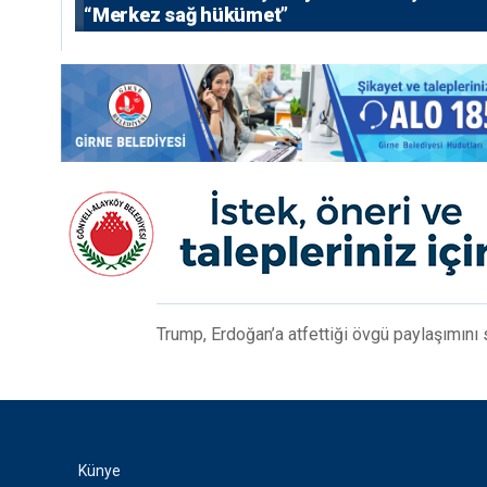
“Merkez sağ hükümet”
Trump, Erdoğan’a atfettiği övgü paylaşımını s
Künye