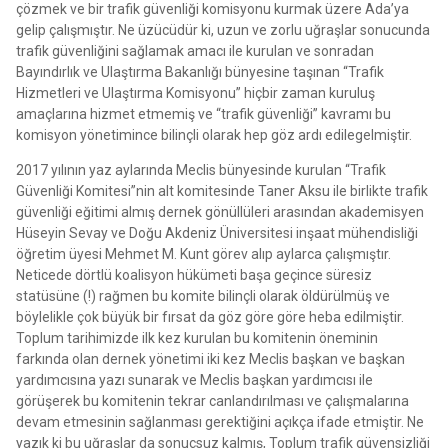
çözmek ve bir trafik güvenliği komisyonu kurmak üzere Ada’ya
gelip çalışmıştır. Ne üzücüdür ki, uzun ve zorlu uğraşlar sonucunda
trafik güvenliğini sağlamak amacı ile kurulan ve sonradan
Bayındırlık ve Ulaştırma Bakanlığı bünyesine taşınan “Trafik
Hizmetleri ve Ulaştırma Komisyonu” hiçbir zaman kuruluş
amaçlarına hizmet etmemiş ve “trafik güvenliği” kavramı bu
komisyon yönetimince bilinçli olarak hep göz ardı edilegelmiştir.
2017 yılının yaz aylarında Meclis bünyesinde kurulan “Trafik
Güvenliği Komitesi”nin alt komitesinde Taner Aksu ile birlikte trafik
güvenliği eğitimi almış dernek gönüllüleri arasından akademisyen
Hüseyin Sevay ve Doğu Akdeniz Üniversitesi inşaat mühendisliği
öğretim üyesi Mehmet M. Kunt görev alıp aylarca çalışmıştır.
Neticede dörtlü koalisyon hükümeti başa geçince süresiz
statüsüne (!) rağmen bu komite bilinçli olarak öldürülmüş ve
böylelikle çok büyük bir fırsat da göz göre göre heba edilmiştir.
Toplum tarihimizde ilk kez kurulan bu komitenin öneminin
farkında olan dernek yönetimi iki kez Meclis başkan ve başkan
yardımcısına yazı sunarak ve Meclis başkan yardımcısı ile
görüşerek bu komitenin tekrar canlandırılması ve çalışmalarına
devam etmesinin sağlanması gerektiğini açıkça ifade etmiştir. Ne
yazık ki bu uğraşlar da sonuçsuz kalmış, Toplum trafik güvensizliği