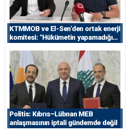
KTMMOB ve El-Sen’den ortak enerji
komitesi: “Hükümetin yapamadığını
yapacak”
Politis: Kıbrıs–Lübnan MEB
anlaşmasının iptali gündemde değil