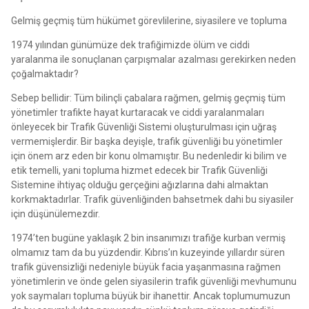
Gelmiş geçmiş tüm hükümet görevlilerine, siyasilere ve topluma
1974 yılından günümüze dek trafiğimizde ölüm ve ciddi
yaralanma ile sonuçlanan çarpışmalar azalması gerekirken neden
çoğalmaktadır?
Sebep bellidir: Tüm bilinçli çabalara rağmen, gelmiş geçmiş tüm
yönetimler trafikte hayat kurtaracak ve ciddi yaralanmaları
önleyecek bir Trafik Güvenliği Sistemi oluşturulması için uğraş
vermemişlerdir. Bir başka deyişle, trafik güvenliği bu yönetimler
için önem arz eden bir konu olmamıştır. Bu nedenledir ki bilim ve
etik temelli, yani topluma hizmet edecek bir Trafik Güvenliği
Sistemine ihtiyaç olduğu gerçeğini ağızlarına dahi almaktan
korkmaktadırlar. Trafik güvenliğinden bahsetmek dahi bu siyasiler
için düşünülemezdir.
1974’ten bugüne yaklaşık 2 bin insanımızı trafiğe kurban vermiş
olmamız tam da bu yüzdendir. Kıbrıs’ın kuzeyinde yıllardır süren
trafik güvensizliği nedeniyle büyük facia yaşanmasına rağmen
yönetimlerin ve önde gelen siyasilerin trafik güvenliği mevhumunu
yok saymaları topluma büyük bir ihanettir. Ancak toplumumuzun