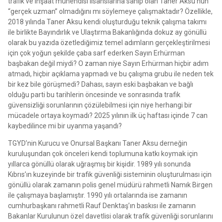
trafik ve inşaat mühendisi lisanslarına sahip olan Taner Aksu’nun
“gerçek uzman” olmadığını mı söylemeye çalışmaktadır? Özellikle,
2018 yılında Taner Aksu kendi oluşturduğu teknik çalışma takımı
ile birlikte Bayındırlık ve Ulaştırma Bakanlığında dokuz ay gönüllü
olarak bu yazıda özetlediğimiz temel adımların gerçekleştirilmesi
için çok yoğun şekilde çaba sarf ederken Sayın Erhürman
başbakan değil miydi? O zaman niye Sayın Erhürman hiçbir adım
atmadı, hiçbir açıklama yapmadı ve bu çalışma grubu ile neden tek
bir kez bile görüşmedi? Dahası, sayın eski başbakan ve bağlı
olduğu parti bu tarihlerin öncesinde ve sonrasında trafik
güvensizliği sorunlarının çözülebilmesi için niye herhangi bir
mücadele ortaya koymadı? 2025 yılının ilk üç haftası içinde 7 can
kaybedilince mi bir uyanma yaşandı?
TGYD’nin Kurucu ve Onursal Başkanı Taner Aksu derneğin
kuruluşundan çok önceleri kendi toplumuna katkı koymak için
yıllarca gönüllü olarak uğraşmış bir kişidir. 1989 yılı sonunda
Kıbrıs’ın kuzeyinde bir trafik güvenliği sisteminin oluşturulması için
gönüllü olarak zamanın polis genel müdürü rahmetli Namık Birgen
ile çalışmaya başlamıştır. 1990 yılı ortalarında ise zamanın
cumhurbaşkanı rahmetli Rauf Denktaş’ın baskısı ile zamanın
Bakanlar Kurulunun özel davetlisi olarak trafik güvenliği sorunlarını