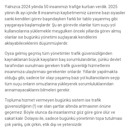
Yalnızca 2024 yılında 50 insanımızı trafiğe kurban verdik. 2025
yılının ilk ayı içinde 8 insanımızı kaybetmemiz üzerine bazı siyasiler
sanki kendileri görev başındayken farklı bir tablo yaşanmış gibi
yaygaraya başlamışlardır. Şu an görevde olanlar tüm suçu yol
kullanıcılarına yüklemekle meşgulken önceki yıllarda görev almış
olanlar ise bugünkü yönetimi suçlayarak kendilerini
aklayabileceklerini düşünmüşlerdir.
Oysa gelmiş geçmiş tüm yönetimler trafik güvensizliğinden
kaynaklanan büyük kayıpların baş sorumlularıdırlar, çünkü devlet
tarafından sunulması gereken trafik güvenliği hizmetlerini
insanımıza ulaştırması gerekenler onlardır. Yıllardır yapılmakta
olduğu gibi, sadece bir olayı yaşamış bazı yol kullanıcılarını seçip
tüm suçu onların omuzlarına yükleyerek sorumluluklarından
arınamayacaklarını bilmeleri gerekir.
Topluma hizmet vermeyen bugünkü sistem ise trafik
güvensizliğinin (!) var olan şartlar altında artmasının önüne
geçemez. Böyle olunca da insanlarımız göz göre göre ölür ve
sakat kalır. Dolayısı ile, sadece bugünkü yönetimin topa tutulması
çok yanlış, çok çirkin, etik dışı ve yetersizdir.