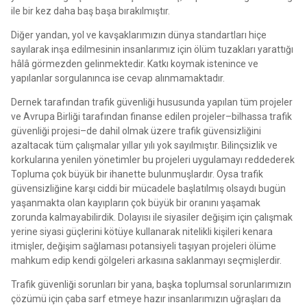
ile bir kez daha baş başa bırakılmıştır.
Diğer yandan, yol ve kavşaklarımızın dünya standartları hiçe
sayılarak inşa edilmesinin insanlarımız için ölüm tuzakları yarattığı
hâlâ görmezden gelinmektedir. Katkı koymak istenince ve
yapılanlar sorgulanınca ise cevap alınmamaktadır.
Dernek tarafından trafik güvenliği hususunda yapılan tüm projeler
ve Avrupa Birliği tarafından finanse edilen projeler–bilhassa trafik
güvenliği projesi–de dahil olmak üzere trafik güvensizliğini
azaltacak tüm çalışmalar yıllar yılı yok sayılmıştır. Bilinçsizlik ve
korkularına yenilen yönetimler bu projeleri uygulamayı reddederek
Topluma çok büyük bir ihanette bulunmuşlardır. Oysa trafik
güvensizliğine karşı ciddi bir mücadele başlatılmış olsaydı bugün
yaşanmakta olan kayıpların çok büyük bir oranını yaşamak
zorunda kalmayabilirdik. Dolayısı ile siyasiler değişim için çalışmak
yerine siyasi güçlerini kötüye kullanarak nitelikli kişileri kenara
itmişler, değişim sağlaması potansiyeli taşıyan projeleri ölüme
mahkum edip kendi gölgeleri arkasına saklanmayı seçmişlerdir.
Trafik güvenliği sorunları bir yana, başka toplumsal sorunlarımızın
çözümü için çaba sarf etmeye hazır insanlarımızın uğraşları da