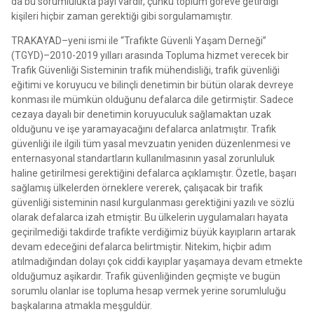
da bu sorumlulukta payı vardır, çünkü toplum göreve getirdiği
kişileri hiçbir zaman gerektiği gibi sorgulamamıştır.
TRAKAYAD–yeni ismi ile “Trafikte Güvenli Yaşam Derneği”
(TGYD)–2010-2019 yılları arasında Topluma hizmet verecek bir
Trafik Güvenliği Sisteminin trafik mühendisliği, trafik güvenliği
eğitimi ve koruyucu ve bilinçli denetimin bir bütün olarak devreye
konması ile mümkün olduğunu defalarca dile getirmiştir. Sadece
cezaya dayalı bir denetimin koruyuculuk sağlamaktan uzak
olduğunu ve işe yaramayacağını defalarca anlatmıştır. Trafik
güvenliği ile ilgili tüm yasal mevzuatın yeniden düzenlenmesi ve
enternasyonal standartların kullanılmasının yasal zorunluluk
haline getirilmesi gerektiğini defalarca açıklamıştır. Özetle, başarı
sağlamış ülkelerden örneklere vererek, çalışacak bir trafik
güvenliği sisteminin nasıl kurgulanması gerektiğini yazılı ve sözlü
olarak defalarca izah etmiştir. Bu ülkelerin uygulamaları hayata
geçirilmediği takdirde trafikte verdiğimiz büyük kayıpların artarak
devam edeceğini defalarca belirtmiştir. Nitekim, hiçbir adım
atılmadığından dolayı çok ciddi kayıplar yaşamaya devam etmekte
olduğumuz aşikardır. Trafik güvenliğinden geçmişte ve bugün
sorumlu olanlar ise topluma hesap vermek yerine sorumluluğu
başkalarına atmakla meşguldür.