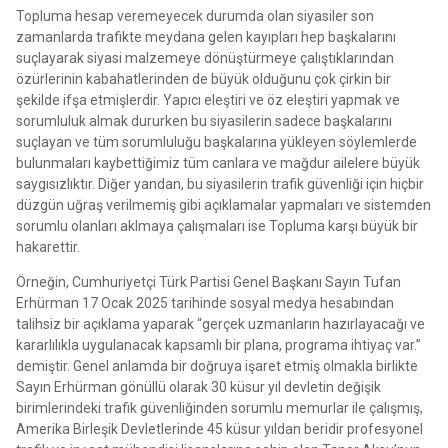
Topluma hesap veremeyecek durumda olan siyasiler son
zamanlarda trafikte meydana gelen kayıpları hep başkalarını
suçlayarak siyasi malzemeye dönüştürmeye çalıştıklarından
özürlerinin kabahatlerinden de büyük olduğunu çok çirkin bir
şekilde ifşa etmişlerdir. Yapıcı eleştiri ve öz eleştiri yapmak ve
sorumluluk almak dururken bu siyasilerin sadece başkalarını
suçlayan ve tüm sorumluluğu başkalarına yükleyen söylemlerde
bulunmaları kaybettiğimiz tüm canlara ve mağdur ailelere büyük
saygısızlıktır. Diğer yandan, bu siyasilerin trafik güvenliği için hiçbir
düzgün uğraş verilmemiş gibi açıklamalar yapmaları ve sistemden
sorumlu olanları aklmaya çalışmaları ise Topluma karşı büyük bir
hakarettir.
Örneğin, Cumhuriyetçi Türk Partisi Genel Başkanı Sayın Tufan
Erhürman 17 Ocak 2025 tarihinde sosyal medya hesabından
talihsiz bir açıklama yaparak “gerçek uzmanların hazırlayacağı ve
kararlılıkla uygulanacak kapsamlı bir plana, programa ihtiyaç var.”
demiştir. Genel anlamda bir doğruya işaret etmiş olmakla birlikte
Sayın Erhürman gönüllü olarak 30 küsur yıl devletin değişik
birimlerindeki trafik güvenliğinden sorumlu memurlar ile çalışmış,
Amerika Birleşik Devletlerinde 45 küsur yıldan beridir profesyonel