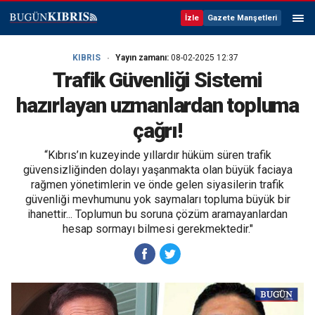
İzle
Gazete Manşetleri
KIBRIS
Yayın zamanı:
08-02-2025 12:37
Trafik Güvenliği Sistemi
hazırlayan uzmanlardan topluma
çağrı!
“Kıbrıs’ın kuzeyinde yıllardır hüküm süren trafik
güvensizliğinden dolayı yaşanmakta olan büyük faciaya
rağmen yönetimlerin ve önde gelen siyasilerin trafik
güvenliği mevhumunu yok saymaları topluma büyük bir
ihanettir... Toplumun bu soruna çözüm aramayanlardan
hesap sormayı bilmesi gerekmektedir."