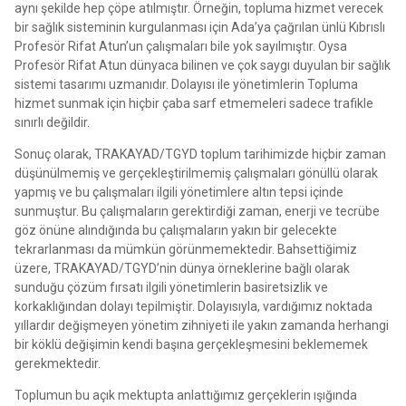
aynı şekilde hep çöpe atılmıştır. Örneğin, topluma hizmet verecek
bir sağlık sisteminin kurgulanması için Ada’ya çağrılan ünlü Kıbrıslı
Profesör Rifat Atun’un çalışmaları bile yok sayılmıştır. Oysa
Profesör Rifat Atun dünyaca bilinen ve çok saygı duyulan bir sağlık
sistemi tasarımı uzmanıdır. Dolayısı ile yönetimlerin Topluma
hizmet sunmak için hiçbir çaba sarf etmemeleri sadece trafikle
sınırlı değildir.
Sonuç olarak, TRAKAYAD/TGYD toplum tarihimizde hiçbir zaman
düşünülmemiş ve gerçekleştirilmemiş çalışmaları gönüllü olarak
yapmış ve bu çalışmaları ilgili yönetimlere altın tepsi içinde
sunmuştur. Bu çalışmaların gerektirdiği zaman, enerji ve tecrübe
göz önüne alındığında bu çalışmaların yakın bir gelecekte
tekrarlanması da mümkün görünmemektedir. Bahsettiğimiz
üzere, TRAKAYAD/TGYD’nin dünya örneklerine bağlı olarak
sunduğu çözüm fırsatı ilgili yönetimlerin basiretsizlik ve
korkaklığından dolayı tepilmiştir. Dolayısıyla, vardığımız noktada
yıllardır değişmeyen yönetim zihniyeti ile yakın zamanda herhangi
bir köklü değişimin kendi başına gerçekleşmesini beklememek
gerekmektedir.
Toplumun bu açık mektupta anlattığımız gerçeklerin ışığında