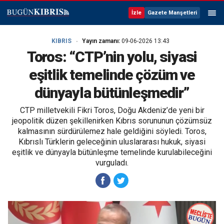
İzle
Gazete Manşetleri
KIBRIS
Yayın zamanı:
09-06-2026 13:43
Toros: “CTP’nin yolu, siyasi
eşitlik temelinde çözüm ve
dünyayla bütünleşmedir”
CTP milletvekili Fikri Toros, Doğu Akdeniz’de yeni bir
jeopolitik düzen şekillenirken Kıbrıs sorununun çözümsüz
kalmasının sürdürülemez hale geldiğini söyledi. Toros,
Kıbrıslı Türklerin geleceğinin uluslararası hukuk, siyasi
eşitlik ve dünyayla bütünleşme temelinde kurulabileceğini
vurguladı.