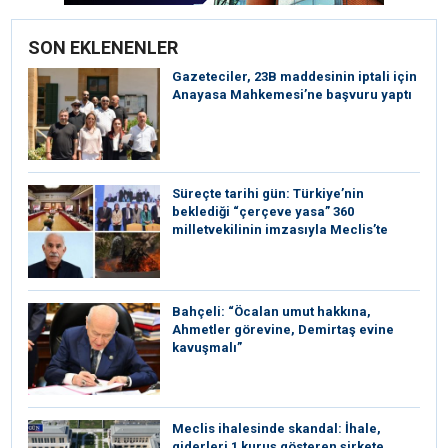
SON EKLENENLER
Gazeteciler, 23B maddesinin iptali için
Anayasa Mahkemesi’ne başvuru yaptı
Süreçte tarihi gün: Türkiye’nin
beklediği “çerçeve yasa” 360
milletvekilinin imzasıyla Meclis’te
Bahçeli: “Öcalan umut hakkına,
Ahmetler görevine, Demirtaş evine
kavuşmalı”
Meclis ihalesinde skandal: İhale,
giderleri 1 kuruş gösteren şirkete