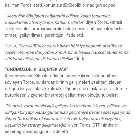
belirten Toros, statükonun sürdürülebilir olmadığını söyledi.
“Jeopolitik dönüşüm çağlarında edilgen kalan toplumlar
başkalarının stratejilerine mahkûm olurlar”
diyen Toros, Kıbrıslı
Türklerin uluslararası sistemle buluşmasını sağlayacak yeni bir
strateji geliştirilmesi gerektiğini ifade etti.
Toros,
“Kıbrıslı Türkler olarak bizim hâlâ içe kapanık, statükoya
teslim olmuş ve dünyadan kopuk bir anlayışla hareket etmemiz ne
sürdürülebilirdir ne de kabul edilebilir”
dedi.
“ÖNÜMÜZDE İKİ SEÇENEK VAR”
Konuşmasında Kıbrıslı Türklerin önünde iki yol bulunduğunu
söyleyen Toros, bunlardan birinin gelişmeleri uzaktan izleyen
edilgen bir yapı olarak kalmak, diğerinin ise uluslararası sistemle
bütünleşen vizyoner bir strateji geliştirmek olduğunu belirtti.
“Ya ortak yurdumuzla ilgili gelişmeleri uzaktan izleyen, edilgen ve
kırılgan bir yapı olarak günümüzü geçirmeye devam edeceğiz ya da
Kıbrıs Türk halkını uluslararası sistemle buluşturacak vizyoner,
katılımcı bir strateji geliştireceğiz”
diyen Toros, CTP’nin ikinci
seçeneği savunduğunu ifade etti.