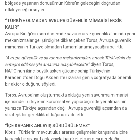
bölgede yaşanan dönüşümün Kıbrıs’ın geleceğini doğrudan
etkileyeceğini söyledi.
“TÜRKİYE OLMADAN AVRUPA GÜVENLİK MİMARİSİ EKSİK
KALIR”
Avrupa Birliği’nin son dönemde savunma ve güvenlik alanında yeni
mekanizmalar geliştirdiğine dikkat çeken Toros, Avrupa güvenlik
mimarisinin Türkiye olmadan tamamlanamayacağını belirtti.
“Avrupa güvenlik ve savunma mekanizmaları ancak Türkiye’nin de
entegre edilmesiyle amacına ulaşabilecektir”
diyen Toros,
NATO’nun ikinci büyük askeri gücüne sahip Türkiye’nin
Karadeniz’den Doğu Akdeniz’e uzanan geniş coğrafyada önemli
bir aktör olduğunu söyledi.
Toros, Avrupa’nın oluşturmakta olduğu yeni savunma mimarisi
içerisinde Türkiye’nin kurumsal ve yapıcı biçimde yer almasının
yalnızca Türkiye açısından değil, Avrupa güvenliği açısından da
stratejik bir gereklilik olduğunu ifade etti.
“İÇE KAPANIK ANLAYIŞ SÜRDÜRÜLEMEZ”
Kıbrıslı Türklerin mevcut uluslararası gelişmeler karşısında içine
kapanık bir siyaset anlayışıyla hareket etmemesi gerektiğini