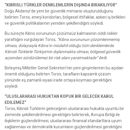
“KIBRISLI TÜRKLER DENKLEMLERİN DIŞINDA BIRAKILIYOR”
Doğu Akdeniz’de yeni bir güvenlik mimarisi oluşturulduğunu
belirten Toros, enerji koridorları, bölgesel ittifaklar, askeri iş birlikleri
ve güvenlik politikalarının yeniden şekillendiğini söyledi.
Bu süreçte Kıbrıs sorununun çözümsüz kalmasının ciddi riskler
yarattığını vurgulayan Toros,
“Kıbrıs sorununun çözümlenmemiş
olması, dolayısıyla Kıbrıs’ın müdahil olduğu tüm denklemlerde
Kıbrıslı Türklerle Türkiye’nin dışlanmakta olması, bölgesel güvenlik
açısından sürdürülemez bir risk alanı yaratmaktadır”
dedi.
Birleşmiş Milletler Genel Sekreteri’nin yeni girişimlerinin bu açıdan
önemli olduğunu belirten Toros, tarafların kapsamlı çözüm
yönünde eş zamanlı siyasi irade ortaya koyması gerektiğini
söyledi.
“ULUSLARARASI HUKUKTAN KOPUK BİR GELECEK KABUL
EDİLEMEZ”
Toros, Kıbrıslı Türklerin geleceğinin uluslararası hukukla uyumlu bir
zeminde şekillendirilmesi gerektiğini belirterek, Avrupa Birliği ile
ilişkilerin güçlendirilmesi, uluslararası finansal standartlara uyum
sağlanması ve demokratik kurumların güçlendirilmesi gerektiğini