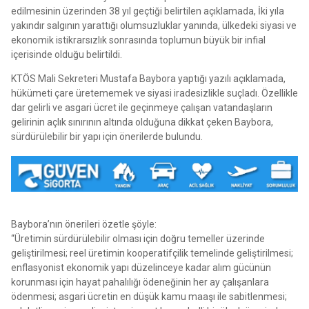
edilmesinin üzerinden 38 yıl geçtiği belirtilen açıklamada, İki yıla
yakındır salgının yarattığı olumsuzluklar yanında, ülkedeki siyasi ve
ekonomik istikrarsızlık sonrasında toplumun büyük bir infial
içerisinde olduğu belirtildi.
KTÖS Mali Sekreteri Mustafa Baybora yaptığı yazılı açıklamada,
hükümeti çare üretememek ve siyasi iradesizlikle suçladı. Özellikle
dar gelirli ve asgari ücret ile geçinmeye çalışan vatandaşların
gelirinin açlık sınırının altında olduğuna dikkat çeken Baybora,
sürdürülebilir bir yapı için önerilerde bulundu.
Baybora’nın önerileri özetle şöyle:
“Üretimin sürdürülebilir olması için doğru temeller üzerinde
geliştirilmesi; reel üretimin kooperatifçilik temelinde geliştirilmesi;
enflasyonist ekonomik yapı düzelinceye kadar alım gücünün
korunması için hayat pahalılığı ödeneğinin her ay çalışanlara
ödenmesi; asgari ücretin en düşük kamu maaşı ile sabitlenmesi;