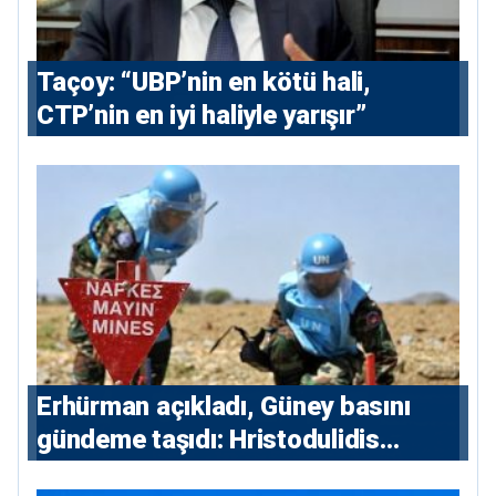
Taçoy: “UBP’nin en kötü hali,
CTP’nin en iyi haliyle yarışır”
Erhürman açıkladı, Güney basını
gündeme taşıdı: Hristodulidis
Guterres’in mayın temizleme