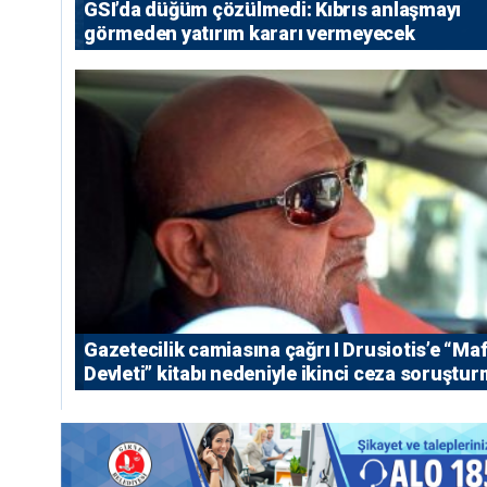
GSI’da düğüm çözülmedi: Kıbrıs anlaşmayı
görmeden yatırım kararı vermeyecek
Gazetecilik camiasına çağrı I ⁠Drusiotis’e “Ma
Devleti” kitabı nedeniyle ikinci ceza soruştu