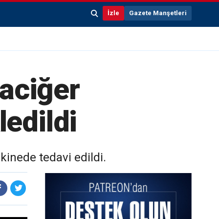
İzle
Gazete Manşetleri
raciğer
ledildi
inede tedavi edildi.