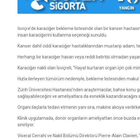
İsviçre’de karaciğer bekleme listesinde olan bir kanser hastası
insan karaciğerini kullanma seçeneği sunuldu.
Kanser dahil ciddi karaciğer hastalıklarından mustarip adam, te
Herhangi bir karaciğer hasarı veya reddi belirtisi olmadan yaşam 
Karaciğer nakli olan İsviçreli, “Hayat kurtaran organ için çok mi
Hızla ilerleyen tümörüm nedeniyle, bekleme listesinden makul 
Zürih Üniversitesi Hastanesi’nden araştırmacılar, bahse konu g
sağlayabileceğini ve ameliyatlara da esneklik kazandıracağını 
Organı ilaçlarla tedavi etmenin yanı sıra, makine alıcıya verili
Klinik uygulamada, donör organların ameliyattan önce buzda en 
sınırlıyor.
Viseral Cerrahi ve Nakil Bölümü Direktörü Pierre-Alain Clavien,