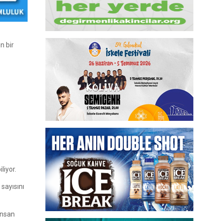
n bir
liyor.
sayısını
insan