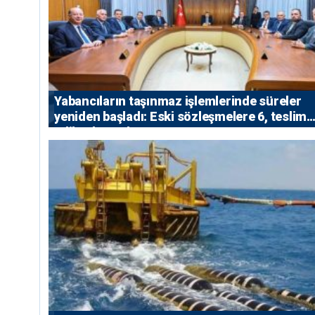
Yabancıların taşınmaz işlemlerinde süreler
yeniden başladı: Eski sözleşmelere 6, teslim
edilen konutlara 36 ay