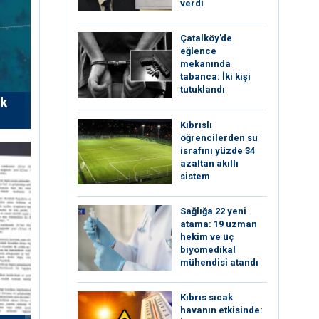
verdi
Çatalköy’de
eğlence
mekanında
tabanca: İki kişi
tutuklandı
rk
Kıbrıslı
öğrencilerden su
israfını yüzde 34
azaltan akıllı
sistem
Sağlığa 22 yeni
atama: 19 uzman
hekim ve üç
biyomedikal
mühendisi atandı
Kıbrıs sıcak
havanın etkisinde: