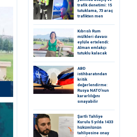
trafik denetimi: 15
tutuklama, 73 araç
trafikten men
Kıbrıslı Rum
mülkleri davası
eylüle ertelendi:
Alman emlakçı
tutuklu kalacak
ABD
istihbaratından
kritik
değerlendirme:
Rusya NATO’nun
kararlılığını
sınayabilir
Şartlı Tahliye
Kurulu 5 yılda 1433
hükümlünün
tahliyesine onay