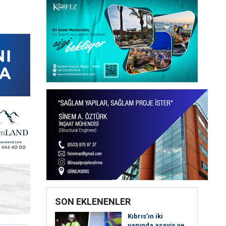
SON EKLENENLER
Kıbrıs’ın iki
yanında asayiş ve