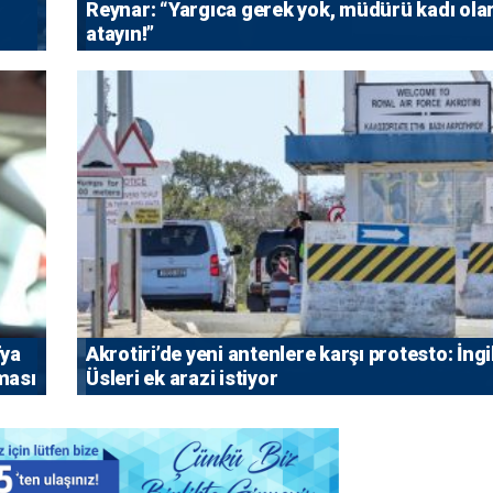
Reynar: “Yargıca gerek yok, müdürü kadı ola
atayın!”
fya
⁠Akrotiri’de yeni antenlere karşı protesto: İngi
rması
Üsleri ek arazi istiyor