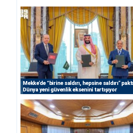
Mekke’de “birine saldırı, hepsine saldırı” paktı
Dünya yeni güvenlik eksenini tartışıyor