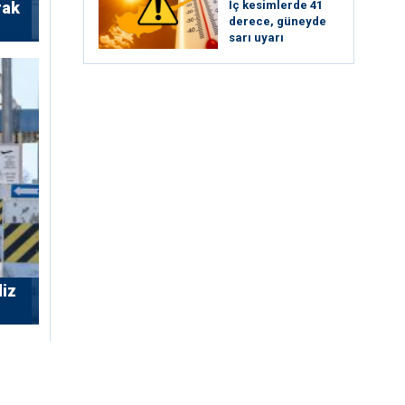
rak
İç kesimlerde 41
derece, güneyde
sarı uyarı
liz