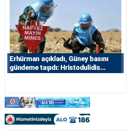
Erhürman açıkladı, Güney basını
gündeme taşıdı: Hristodulidis
Guterres’in mayın temizleme
önerisini reddetti