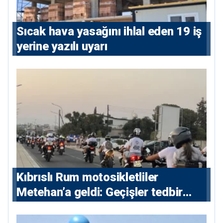
Sıcak hava yasağını ihlal eden 19 iş
yerine yazılı uyarı
Kıbrıslı Rum motosikletliler
Metehan’a geldi: Geçişler tedbir
amacıyla durduruldu