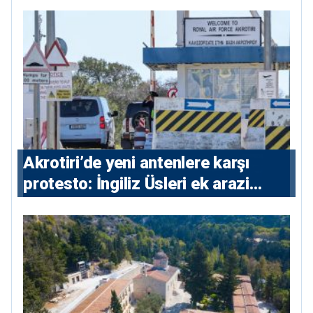
⁠Akrotiri’de yeni antenlere karşı
protesto: İngiliz Üsleri ek arazi
istiyor