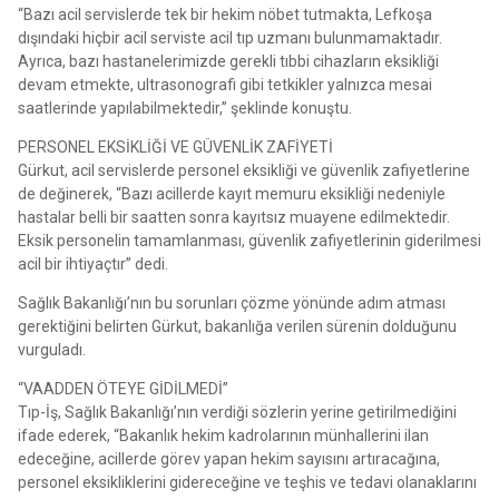
“Bazı acil servislerde tek bir hekim nöbet tutmakta, Lefkoşa
dışındaki hiçbir acil serviste acil tıp uzmanı bulunmamaktadır.
Ayrıca, bazı hastanelerimizde gerekli tıbbi cihazların eksikliği
devam etmekte, ultrasonografi gibi tetkikler yalnızca mesai
saatlerinde yapılabilmektedir,” şeklinde konuştu.
PERSONEL EKSİKLİĞİ VE GÜVENLİK ZAFİYETİ
Gürkut, acil servislerde personel eksikliği ve güvenlik zafiyetlerine
de değinerek, “Bazı acillerde kayıt memuru eksikliği nedeniyle
hastalar belli bir saatten sonra kayıtsız muayene edilmektedir.
Eksik personelin tamamlanması, güvenlik zafiyetlerinin giderilmesi
acil bir ihtiyaçtır” dedi.
Sağlık Bakanlığı’nın bu sorunları çözme yönünde adım atması
gerektiğini belirten Gürkut, bakanlığa verilen sürenin dolduğunu
vurguladı.
“VAADDEN ÖTEYE GİDİLMEDİ”
Tıp-İş, Sağlık Bakanlığı’nın verdiği sözlerin yerine getirilmediğini
ifade ederek, “Bakanlık hekim kadrolarının münhallerini ilan
edeceğine, acillerde görev yapan hekim sayısını artıracağına,
personel eksikliklerini gidereceğine ve teşhis ve tedavi olanaklarını