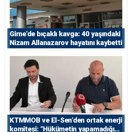
Girne’de bıçaklı kavga: 40 yaşındaki
Nizam Allanazarov hayatını kaybetti
KTMMOB ve El-Sen’den ortak enerji
komitesi: “Hükümetin yapamadığını