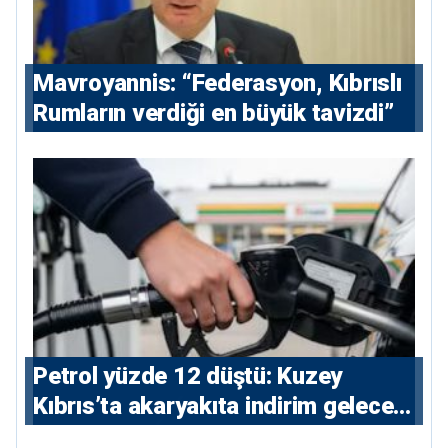
Mavroyannis: “Federasyon, Kıbrıslı
Rumların verdiği en büyük tavizdi”
Petrol yüzde 12 düştü: Kuzey
Kıbrıs’ta akaryakıta indirim gelecek
mi?