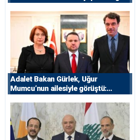
yapacak”
Adalet Bakan Gürlek, Uğur
Mumcu’nun ailesiyle görüştü:
“Karanlıkta kalan bazı olaylar var,
devlet isterse her olayı ortaya
çıkarır”