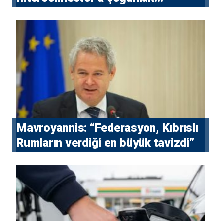
hissedarı olarak giriyor
Mavroyannis: “Federasyon, Kıbrıslı
Rumların verdiği en büyük tavizdi”