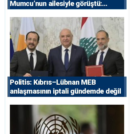
Mumcu’nun ailesiyle görüştü:
“Karanlıkta kalan bazı olaylar var,
devlet isterse her olayı ortaya
çıkarır”
Politis: Kıbrıs–Lübnan MEB
anlaşmasının iptali gündemde değil