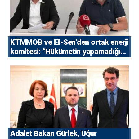
KTMMOB ve El-Sen’den ortak enerji
komitesi: “Hükümetin yapamadığını
yapacak”
Adalet Bakan Gürlek, Uğur