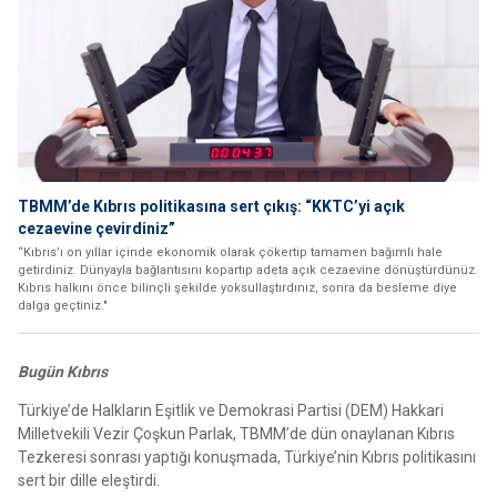
TBMM’de Kıbrıs politikasına sert çıkış: “KKTC’yi açık
cezaevine çevirdiniz”
“Kıbrıs’ı on yıllar içinde ekonomik olarak çökertip tamamen bağımlı hale
getirdiniz. Dünyayla bağlantısını kopartıp adeta açık cezaevine dönüştürdünüz.
Kıbrıs halkını önce bilinçli şekilde yoksullaştırdınız, sonra da besleme diye
dalga geçtiniz."
Bugün Kıbrıs
Türkiye’de Halkların Eşitlik ve Demokrasi Partisi (DEM) Hakkari
Milletvekili Vezir Çoşkun Parlak, TBMM’de dün onaylanan Kıbrıs
Tezkeresi sonrası yaptığı konuşmada, Türkiye’nin Kıbrıs politikasını
sert bir dille eleştirdi.