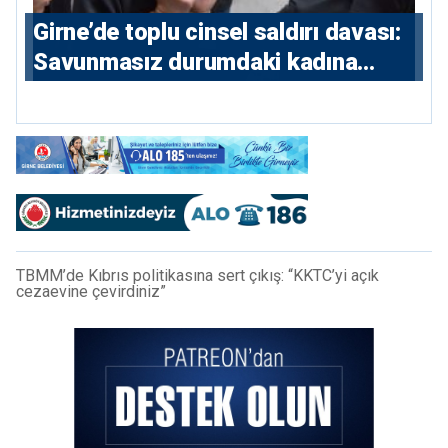
Girne’de toplu cinsel saldırı davası:
Savunmasız durumdaki kadına
saldıran beş erkeğe 55 yıl hapis
TBMM’de Kıbrıs politikasına sert çıkış: “KKTC’yi açık
cezaevine çevirdiniz”