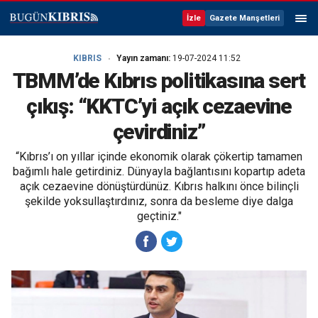
İzle
Gazete Manşetleri
KIBRIS
Yayın zamanı:
19-07-2024 11:52
TBMM’de Kıbrıs politikasına sert
çıkış: “KKTC’yi açık cezaevine
çevirdiniz”
“Kıbrıs’ı on yıllar içinde ekonomik olarak çökertip tamamen
bağımlı hale getirdiniz. Dünyayla bağlantısını kopartıp adeta
açık cezaevine dönüştürdünüz. Kıbrıs halkını önce bilinçli
şekilde yoksullaştırdınız, sonra da besleme diye dalga
geçtiniz."